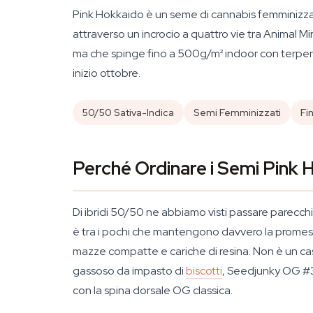
Pink Hokkaido è un seme di cannabis femminizzat
attraverso un incrocio a quattro vie tra Animal Mi
ma che spinge fino a 500g/m² indoor con terpeni
inizio ottobre.
50/50 Sativa-Indica
Semi Femminizzati
Fi
Perché Ordinare i Semi Pink 
Di ibridi 50/50 ne abbiamo visti passare parecc
è tra i pochi che mantengono davvero la promessa: 
mazze compatte e cariche di resina. Non è un caso
gassoso da impasto di
biscotti
, Seedjunky OG #32
con la spina dorsale OG classica.