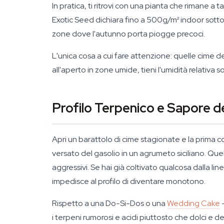
In pratica, ti ritrovi con una pianta che rimane a
Exotic Seed dichiara fino a 500g/m² indoor sotto 
zone dove l'autunno porta piogge precoci.
L'unica cosa a cui fare attenzione: quelle cime den
all'aperto in zone umide, tieni l'umidità relativa s
Profilo Terpenico e Sapore d
Apri un barattolo di cime stagionate e la prima c
versato del gasolio in un agrumeto siciliano. Que
aggressivi. Se hai già coltivato qualcosa dalla l
impedisce al profilo di diventare monotono.
Rispetto a una Do-Si-Dos o una
Wedding Cake
—
i terpeni rumorosi e acidi piuttosto che dolci e d