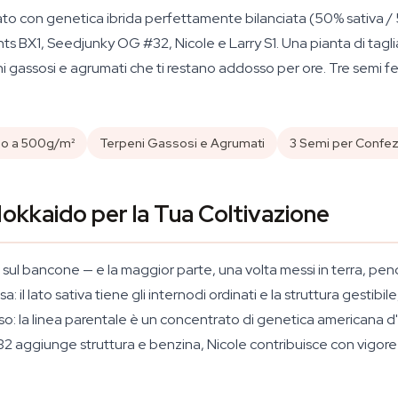
o con genetica ibrida perfettamente bilanciata (50% sativa / 
nts BX1, Seedjunky OG #32, Nicole e Larry S1. Una pianta di tagli
 gassosi e agrumati che ti restano addosso per ore. Tre semi f
no a 500g/m²
Terpeni Gassosi e Agrumati
3 Semi per Confe
Hokkaido per la Tua Coltivazione
hi sul bancone — e la maggior parte, una volta messi in terra, 
il lato sativa tiene gli internodi ordinati e la struttura gestibi
: la linea parentale è un concentrato di genetica americana d'al
 aggiunge struttura e benzina, Nicole contribuisce con vigore e 