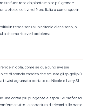
re tira fuori rese da pianta molto più grande.
ncreto se coltivi nel Nord Italia o comunque in
tivi in tenda senza un ricircolo d'aria serio, o
sulla chioma risolve il problema.
ti prende in gola, come se qualcuno avesse
olce di arancia candita che smussa gli spigoli più
a il twist agrumato portato da Nicole e Larry S1
 in una corsia più pungente e aspra. Se preferisci
conferma tutto: la copertura di tricomi sulla parte