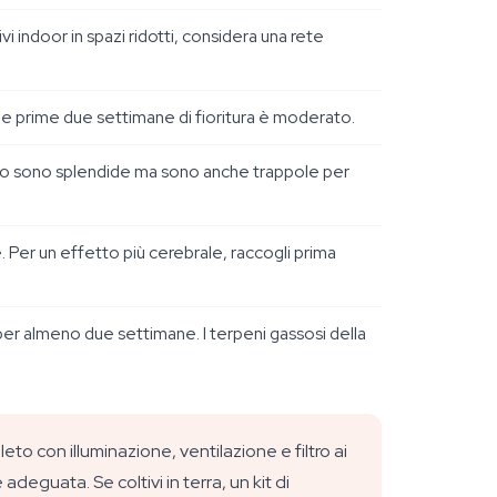
i indoor in spazi ridotti, considera una rete
elle prime due settimane di fioritura è moderato.
aido sono splendide ma sono anche trappole per
. Per un effetto più cerebrale, raccogli prima
 per almeno due settimane. I terpeni gassosi della
to con illuminazione, ventilazione e filtro ai
deguata. Se coltivi in terra, un kit di