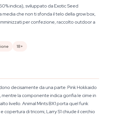
50% indica), sviluppato da Exotic Seed
a media che non ti sfonda il telo della grow box,
emminizzati per confezione, raccolto outdoor a
zione
18+
pendono decisamente da una parte. Pink Hokkaido
le, mentre la componente indica gonfia le cime in
to livello. Animal Mints BX1 porta quel funk
copertura di tricomi, Larry S1 chiude il cerchio