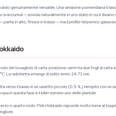
kkaido genuinamente versatile. Una sessione pomeridiana ti lasc
o si accumuli — scivola naturalmente in uno stato in cui il divan
— parte in alto, finisce in basso — ma il profilo terpenico gass
Hokkaido
do del tovagliolo di carta: posiziona i semi tra due fogli di carta a
5°C. La radichetta emerge di solito entro 24-72 ore.
ta verso il basso in un vasetto piccolo (0,5-1L) riempito con un su
ua in questa fase è il killer numero uno delle plantule.
l terzo o quarto nodo. Pink Hokkaido risponde molto bene al toppin
migliore.