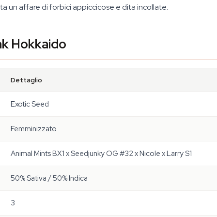
ta un affare di forbici appiccicose e dita incollate.
ink Hokkaido
Dettaglio
Exotic Seed
Femminizzato
Animal Mints BX1 x Seedjunky OG #32 x Nicole x Larry S1
50% Sativa / 50% Indica
3