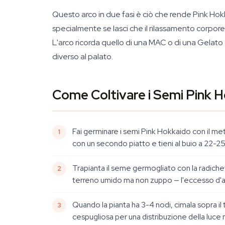
Questo arco in due fasi è ciò che rende Pink Ho
specialmente se lasci che il rilassamento corpore
L'arco ricorda quello di una MAC o di una Gelato 
diverso al palato.
Come Coltivare i Semi Pink 
Fai germinare i semi Pink Hokkaido con il meto
con un secondo piatto e tieni al buio a 22-2
Trapianta il seme germogliato con la radichet
terreno umido ma non zuppo — l'eccesso d'acq
Quando la pianta ha 3-4 nodi, cimala sopra i
cespugliosa per una distribuzione della luce 