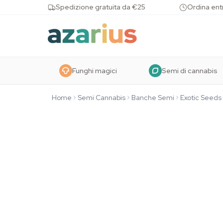
Skip to content
Spedizione gratuita da €25
Ordina entr
Funghi magici
Semi di cannabis
Home
Semi Cannabis
Banche Semi
Exotic Seeds