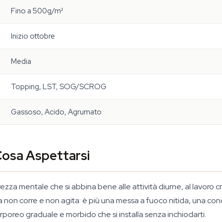
Fino a 500g/m²
Inizio ottobre
Media
Topping, LST, SOG/SCROG
Gassoso, Acido, Agrumato
 Cosa Aspettarsi
rezza mentale che si abbina bene alle attività diurne, al lavoro c
va non corre e non agita: è più una messa a fuoco nitida, una con
orporeo graduale e morbido che si installa senza inchiodarti.