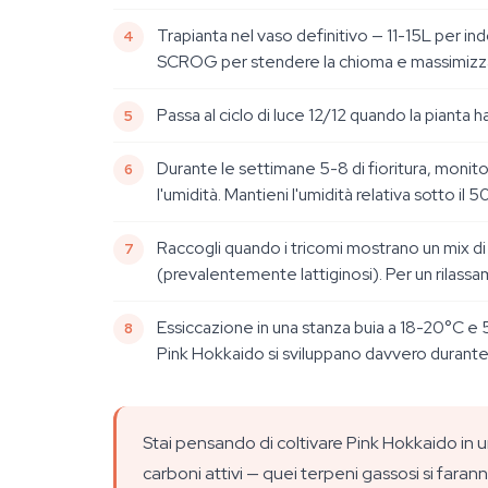
Trapianta nel vaso definitivo — 11-15L per ind
SCROG per stendere la chioma e massimizza
Passa al ciclo di luce 12/12 quando la pianta
Durante le settimane 5-8 di fioritura, moni
l'umidità. Mantieni l'umidità relativa sotto i
Raccogli quando i tricomi mostrano un mix di 
(prevalentemente lattiginosi). Per un rilassa
Essiccazione in una stanza buia a 18-20°C e 5
Pink Hokkaido si sviluppano davvero durante
Stai pensando di coltivare Pink Hokkaido in
carboni attivi — quei terpeni gassosi si faran