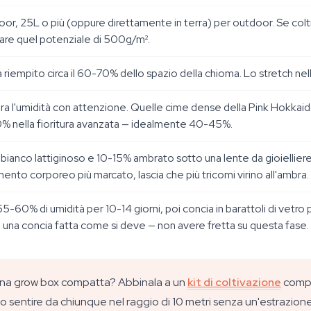
oor, 25L o più (oppure direttamente in terra) per outdoor. Se coltiv
re quel potenziale di 500g/m².
 ha riempito circa il 60-70% dello spazio della chioma. Lo stretch n
tora l'umidità con attenzione. Quelle cime dense della Pink Hokk
l 50% nella fioritura avanzata — idealmente 40-45%.
bianco lattiginoso e 10-15% ambrato sotto una lente da gioielliere
mento corporeo più marcato, lascia che più tricomi virino all'ambra.
5-60% di umidità per 10-14 giorni, poi concia in barattoli di vetro
 una concia fatta come si deve — non avere fretta su questa fase.
 una grow box compatta? Abbinala a un
kit di coltivazione
comple
no sentire da chiunque nel raggio di 10 metri senza un'estrazione a