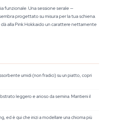
ia funzionale. Una sessione serale —
o sembra progettato su misura per la tua schiena.
oso dà alla Pink Hokkaido un carattere nettamente
ssorbente umidi (non fradici) su un piatto, copri
bstrato leggero e arioso da semina. Mantieni il
g, ed è qui che inizi a modellare una chioma più