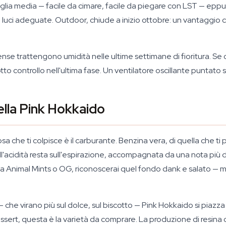
 taglia media — facile da cimare, facile da piegare con LST — eppu
luci adeguate. Outdoor, chiude a inizio ottobre: un vantaggio co
se trattengono umidità nelle ultime settimane di fioritura. Se col
otto controllo nell'ultima fase. Un ventilatore oscillante puntato 
ella Pink Hokkaido
osa che ti colpisce è il carburante. Benzina vera, di quella che 
ll'acidità resta sull'espirazione, accompagnata da una nota più d
inea Animal Mints o OG, riconoscerai quel fondo dank e salato — m
 che virano più sul dolce, sul biscotto — Pink Hokkaido si piazza
essert, questa è la varietà da comprare. La produzione di resina 