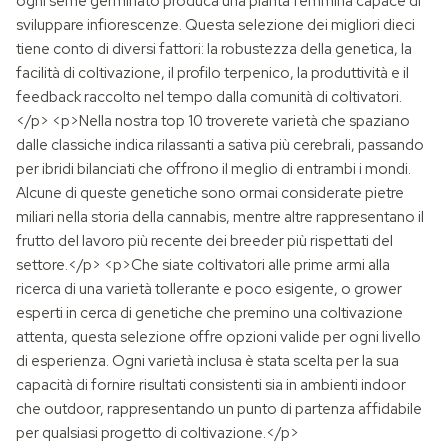
ogni seme germinato produca una pianta femmina capace di
sviluppare infiorescenze. Questa selezione dei migliori dieci
tiene conto di diversi fattori: la robustezza della genetica, la
facilità di coltivazione, il profilo terpenico, la produttività e il
feedback raccolto nel tempo dalla comunità di coltivatori.
</p> <p>Nella nostra top 10 troverete varietà che spaziano
dalle classiche indica rilassanti a sativa più cerebrali, passando
per ibridi bilanciati che offrono il meglio di entrambi i mondi.
Alcune di queste genetiche sono ormai considerate pietre
miliari nella storia della cannabis, mentre altre rappresentano il
frutto del lavoro più recente dei breeder più rispettati del
settore.</p> <p>Che siate coltivatori alle prime armi alla
ricerca di una varietà tollerante e poco esigente, o grower
esperti in cerca di genetiche che premino una coltivazione
attenta, questa selezione offre opzioni valide per ogni livello
di esperienza. Ogni varietà inclusa è stata scelta per la sua
capacità di fornire risultati consistenti sia in ambienti indoor
che outdoor, rappresentando un punto di partenza affidabile
per qualsiasi progetto di coltivazione.</p>