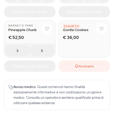
Aggiungi al carrello
Aggiungi al carrello
BARNEY'S FARM
FAST BUDS
ESAURITO
Pineapple Chunk
Gorilla Cookies
€ 52,50
€ 36,00
3
5
Aggiungi al carrello
Avvisami
Avviso medico.
Questi contenuti hanno finalità
esclusivamente informative e non costituiscono un parere
medico. Consulta un operatore sanitario qualificato prima di
utilizzare qualsiasi sostanza.