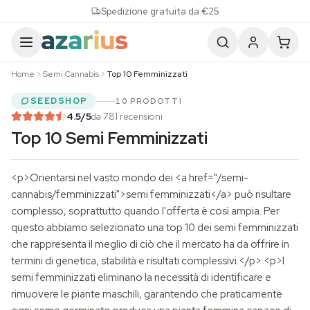
Skip to content
Spedizione gratuita da €25
Home
Semi Cannabis
Top 10 Femminizzati
SEEDSHOP
10 PRODOTTI
4.5
/5
da 781 recensioni
Top 10 Semi Femminizzati
<p>Orientarsi nel vasto mondo dei <a href="/semi-
cannabis/femminizzati">semi femminizzati</a> può risultare
complesso, soprattutto quando l'offerta è così ampia. Per
questo abbiamo selezionato una top 10 dei semi femminizzati
che rappresenta il meglio di ciò che il mercato ha da offrire in
termini di genetica, stabilità e risultati complessivi.</p> <p>I
semi femminizzati eliminano la necessità di identificare e
rimuovere le piante maschili, garantendo che praticamente