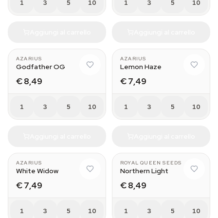
1
3
5
10
1
3
5
10
Aggiungi al carrello
Aggiungi al carrello
AZARIUS
AZARIUS
Godfather OG
Lemon Haze
€ 8,49
€ 7,49
1
3
5
10
1
3
5
10
Aggiungi al carrello
Aggiungi al carrello
AZARIUS
ROYAL QUEEN SEEDS
White Widow
Northern Light
€ 7,49
€ 8,49
1
3
5
10
1
3
5
10