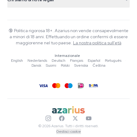
+31(0)204897914
Politica di reso
Smartshop
Chi è Azarius
Garanzia di qualità
Herbshop
Wiki
Contattaci
Growshop
Blog
🔞
Politica rigorosa 18+. Azarius non vende consapevolmente
FAQ
a minori di 18 anni. Effettuando un ordine confermi di essere
Musica
Informativa sulla privacy
maggiorenne nel tuo paese.
La nostra politica sull'età
Scrittori
Internazionale
Linee guida editoriali
English
·
Nederlands
·
Deutsch
·
Français
·
Español
·
Português
·
Dansk
·
Suomi
·
Polski
·
Svenska
·
Čeština
Strumenti e Calcolatori
Promozioni
Mappa del sito
© 2026 Azarius. Tutti i diritti riservati.
Gestisci cookie