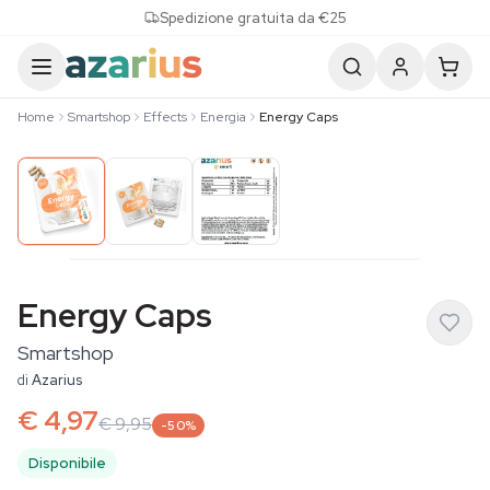
Skip to content
Spedizione gratuita da €25
Home
Smartshop
Effects
Energia
Energy Caps
Energy Caps
Smartshop
di
Azarius
€ 4,97
€ 9,95
-50%
Disponibile