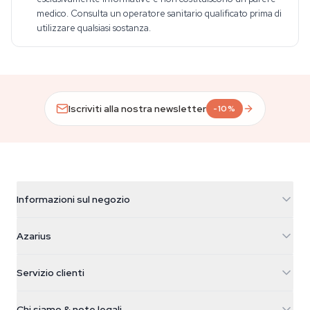
medico. Consulta un operatore sanitario qualificato prima di
utilizzare qualsiasi sostanza.
Iscriviti alla nostra newsletter
-10%
Informazioni sul negozio
Azarius
Azarius
Galvaniweg 11
5482 TN Schijndel
Semi di cannabis
Servizio clienti
Nederland
Funghi magici
Info spedizione
support@azarius.com
Smokeshop
Chi siamo & note legali