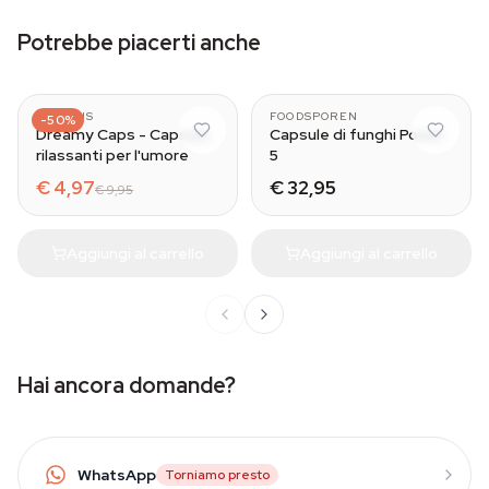
Potrebbe piacerti anche
AZARIUS
FOODSPOREN
-50%
Dreamy Caps - Capsule
Capsule di funghi Power
rilassanti per l'umore
5
€ 4,97
€ 32,95
€ 9,95
Aggiungi al carrello
Aggiungi al carrello
Hai ancora domande?
WhatsApp
Torniamo presto