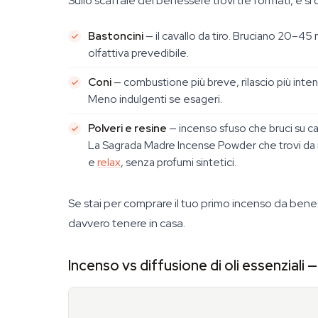
Sullo scaffale del benessere trovi tre formati, e 
Bastoncini
— il cavallo da tiro. Bruciano 20–45 
olfattiva prevedibile.
Coni
— combustione più breve, rilascio più inte
Meno indulgenti se esageri.
Polveri e resine
— incenso sfuso che bruci su ca
La Sagrada Madre Incense Powder che trovi da n
e
relax
, senza profumi sintetici.
Se stai per comprare il tuo primo incenso da benesse
davvero tenere in casa.
Incenso vs diffusione di oli essenziali