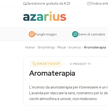
Skip to content
Spedizione gratuita da €25
Ordina entr
Funghi magici
Semi di cannabis
Home
Smartshop
Ritual
Incenso
Aromaterapia
SMARTSHOP
3 PRODOTTI
Aromaterapia
L'incenso da aromaterapia per il benessere è un ri
Lavanda
per staccare la sera, rosmarino per lo st
cerchi atmosfera e umore, non misticismo.