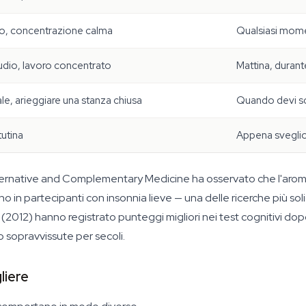
, concentrazione calma
Qualsiasi mome
udio, lavoro concentrato
Mattina, durante
e, arieggiare una stanza chiusa
Quando devi scr
utina
Appena sveglio
lternative and Complementary Medicine ha osservato che l'arom
in partecipanti con insonnia lieve — una delle ricerche più soli
 (2012) hanno registrato punteggi migliori nei test cognitivi do
no sopravvissute per secoli.
liere