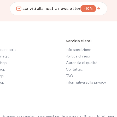
Iscriviti alla nostra newsletter
-10%
Servizio clienti
 cannabis
Info spedizione
magici
Politica di reso
hop
Garanzia di qualità
hop
Contattaci
op
FAQ
op
Informativa sulla privacy
8+. Azarius non vende consapevolmente a minori di 18 anni. Effettuand