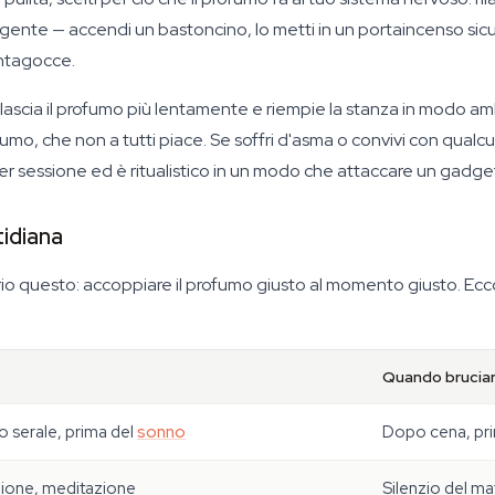
ulgente — accendi un bastoncino, lo metti in un portaincenso sicu
ontagocce.
o rilascia il profumo più lentamente e riempie la stanza in modo am
umo, che non a tutti piace. Se soffri d'asma o convivi con qualc
per sessione ed è ritualistico in un modo che attaccare un gadget
tidiana
rio questo: accoppiare il profumo giusto al momento giusto. Ecc
Quando bruciar
 serale, prima del
sonno
Dopo cena, prim
ione, meditazione
Silenzio del ma