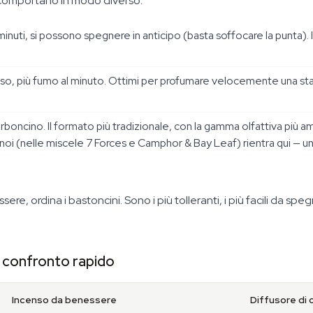
si comportano in modo diverso.
minuti, si possono spegnere in anticipo (basta soffocare la punta). I
nso, più fumo al minuto. Ottimi per profumare velocemente una sta
rboncino. Il formato più tradizionale, con la gamma olfattiva più a
oi (nelle miscele 7 Forces e Camphor & Bay Leaf) rientra qui — un
re, ordina i bastoncini. Sono i più tolleranti, i più facili da sp
 — confronto rapido
Incenso da benessere
Diffusore di o