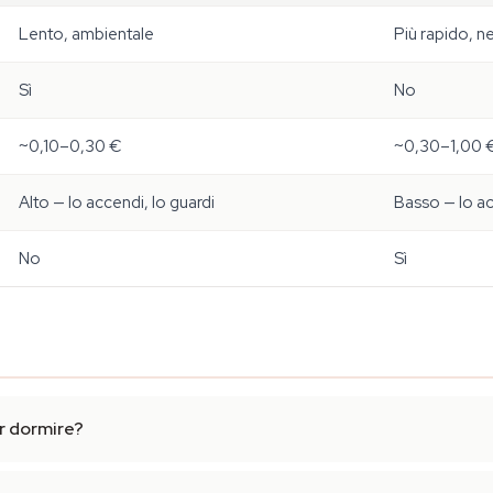
Lento, ambientale
Più rapido, n
Sì
No
~0,10–0,30 €
~0,30–1,00 
Alto — lo accendi, lo guardi
Basso — lo ac
No
Sì
er dormire?