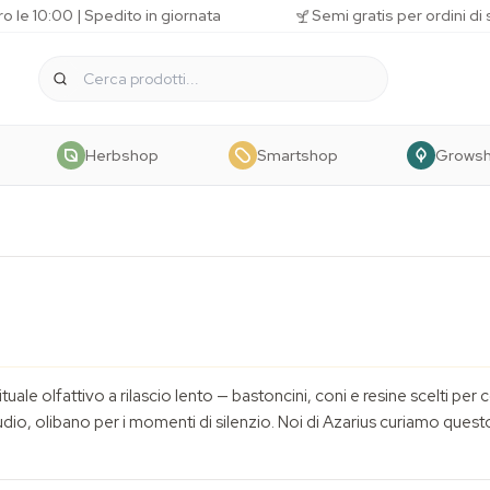
o le 10:00 | Spedito in giornata
Semi gratis per ordini di
Herbshop
Smartshop
Grows
tuale olfattivo a rilascio lento — bastoncini, coni e resine scelti pe
udio, olibano per i momenti di silenzio. Noi di Azarius curiamo quest