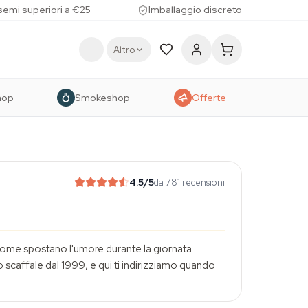
 semi superiori a €25
Imballaggio discreto
Altro
hop
Smokeshop
Offerte
4.5
/5
da 781 recensioni
r come spostano l'umore durante la giornata.
o scaffale dal 1999, e qui ti indirizziamo quando