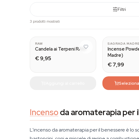
Filtri
3 prodotti mostrati
RAW
SAGRADA MADR
Candela ai Terpeni RAW
Incense Powde
Madre)
€ 9,95
€ 7,99
Aggiungi al carrello
Selezion
Incenso
da aromaterapia per i
L'incenso da aromaterapia per il benessere è lo sc
bastoncini, coni e miscele di resine a combustione p