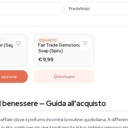
Predefinito
E
SPIRU
ESAURITO
r (Sagrada
Fair Trade Gemstone
Soap (Spiru)
€ 9,99
a opzione
Avvisami
l benessere — Guida all'acquisto
affale dove il profumo incontra la routine quotidiana. A differen
ulita, scelti per ciò che il profumo fa al tuo sistema nervoso: ril