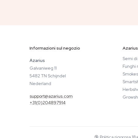
Informazioni sul negozio
Azarius
Semi di
Azarius
Funghi 
Galvaniweg 11
Smokes
5482 TN Schijndel
Smarts
Nederland
Herbsh
support@azarius.com
Growsh
+31(0)204897914
🔞
Politica rigorosa 1