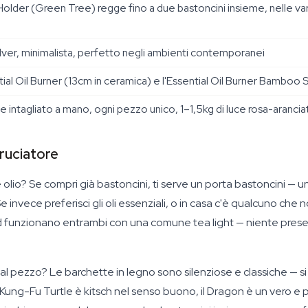
Holder (Green Tree) regge fino a due bastoncini insieme, nelle var
lver, minimalista, perfetto negli ambienti contemporanei
ial Oil Burner (13cm in ceramica) e l'Essential Oil Burner Bamboo S
e intagliato a mano, ogni pezzo unico, 1–1,5kg di luce rosa-arancia
bruciatore
olio? Se compri già bastoncini, ti serve un porta bastoncini —
 invece preferisci gli oli essenziali, o in casa c'è qualcuno che 
funzionano entrambi con una comune tea light — niente prese, n
 pezzo? Le barchette in legno sono silenziose e classiche — si 
 Kung-Fu Turtle è kitsch nel senso buono, il Dragon è un vero e 