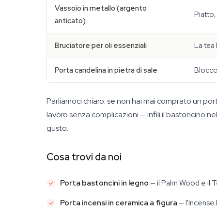
Vassoio in metallo (argento
Piatto,
anticato)
Bruciatore per oli essenziali
La tea 
Porta candelina in pietra di sale
Blocco
Parliamoci chiaro: se non hai mai comprato un porta
lavoro senza complicazioni — infili il bastoncino n
gusto.
Cosa trovi da noi
Porta bastoncini in legno
— il Palm Wood e il 
Porta incensi in ceramica a figura
— l'Incense