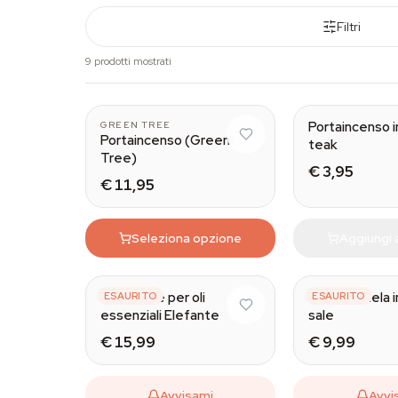
Filtri
9 prodotti mostrati
Portaincenso i
GREEN TREE
Portaincenso (Green
teak
Tree)
€ 3,95
€ 11,95
Seleziona opzione
Aggiungi a
Bruciatore per oli
Portacandela in
ESAURITO
ESAURITO
essenziali Elefante
sale
€ 15,99
€ 9,99
Avvisami
Avvi