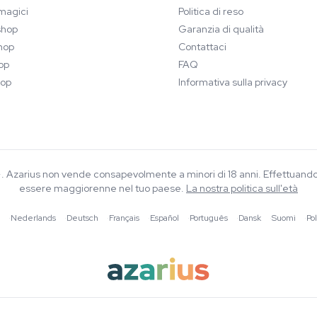
magici
Politica di reso
hop
Garanzia di qualità
hop
Contattaci
op
FAQ
op
Informativa sulla privacy
8+. Azarius non vende consapevolmente a minori di 18 anni. Effettuand
essere maggiorenne nel tuo paese.
La nostra politica sull'età
·
Nederlands
·
Deutsch
·
Français
·
Español
·
Português
·
Dansk
·
Suomi
·
Pol