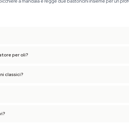
bicchiere a mandala e regge due bastoncini insieme per un prof
atore per oli?
i classici?
vi?