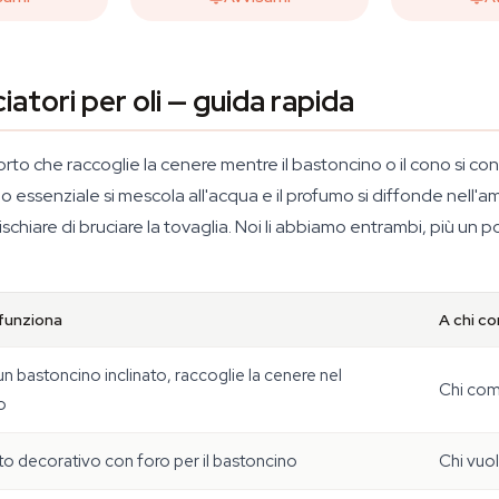
atori per oli — guida rapida
pporto che raccoglie la cenere mentre il bastoncino o il cono si co
olio essenziale si mescola all'acqua e il profumo si diffonde nel
schiare di bruciare la tovaglia. Noi li abbiamo entrambi, più un p
funziona
A chi c
n bastoncino inclinato, raccoglie la cenere nel
Chi comp
o
o decorativo con foro per il bastoncino
Chi vuo