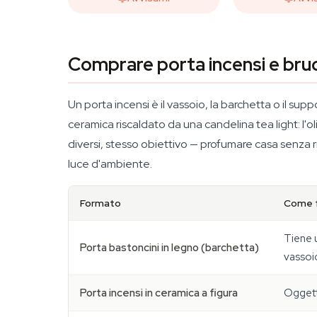
Comprare porta incensi e bruci
Un porta incensi è il vassoio, la barchetta o il su
ceramica riscaldato da una candelina tea light: l'
diversi, stesso obiettivo — profumare casa senza ri
luce d'ambiente.
Formato
Come 
Tiene u
Porta bastoncini in legno (barchetta)
vassoi
Porta incensi in ceramica a figura
Oggett