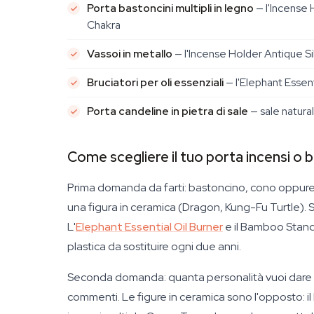
Porta bastoncini multipli in legno
— l'Incense 
Chakra
Vassoi in metallo
— l'Incense Holder Antique Si
Bruciatori per oli essenziali
— l'Elephant Essent
Porta candeline in pietra di sale
— sale natural
Come scegliere il tuo porta incensi o 
Prima domanda da farti: bastoncino, cono oppure 
una figura in ceramica (Dragon, Kung-Fu Turtle). Se
L'
Elephant Essential Oil Burner
e il Bamboo Stand 
plastica da sostituire ogni due anni.
Seconda domanda: quanta personalità vuoi dare al
commenti. Le figure in ceramica sono l'opposto: il