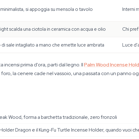
 minimalista, si appoggia su mensola o tavolo
Interni 
light scalda una ciotola in ceramica con acqua e olio
Chi pref
 di sale intagliato a mano che emette luce ambrata
Luce d'
 incensi prima d'ora, parti dal legno. Il
Palm Wood Incense Hold
el foro, la cenere cade nel vassoio, una passata con un panno ogn
Teak Wood, forma a barchetta tradizionale, zero fronzoli
 Holder Dragon e il Kung-Fu Turtle Incense Holder, quando vuoi che