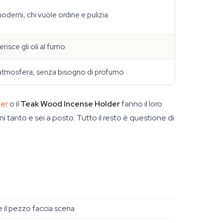
moderni, chi vuole ordine e pulizia
erisce gli oli al fumo
atmosfera, senza bisogno di profumo
er
o il
Teak Wood Incense Holder
fanno il loro
i tanto e sei a posto. Tutto il resto è questione di
 il pezzo faccia scena