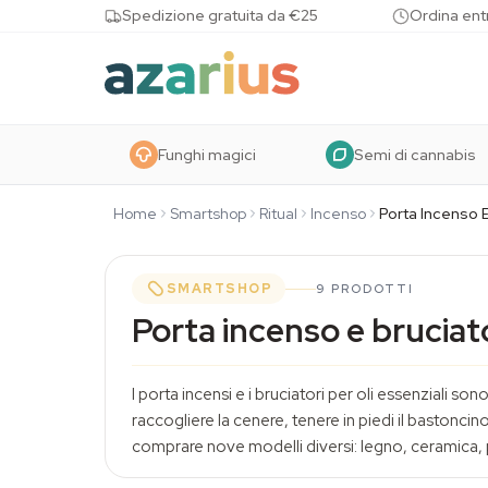
Skip to content
Spedizione gratuita da €25
Ordina entr
Funghi magici
Semi di cannabis
Home
Smartshop
Ritual
Incenso
Porta Incenso E
SMARTSHOP
9 PRODOTTI
Porta incenso e bruciat
I porta incensi e i bruciatori per oli essenziali s
raccogliere la cenere, tenere in piedi il bastonc
comprare nove modelli diversi: legno, ceramica, pi