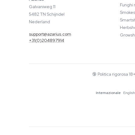
Funghi 
Galvaniweg 11
Smokes
5482 TN Schijndel
Smarts
Nederland
Herbsh
support@azarius.com
Growsh
+31(0)204897914
🔞
Politica rigorosa 1
Internazionale
English