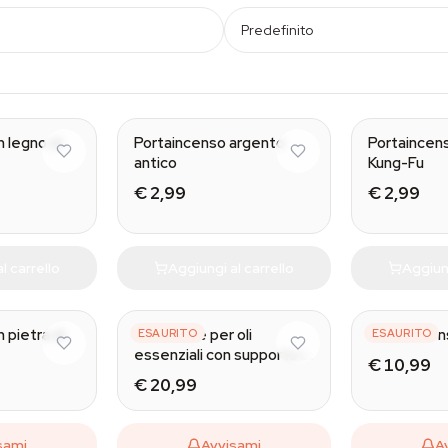
Predefinito
n legno di
Portaincenso argento
Portaincen
antico
Kung-Fu
€ 2,99
€ 2,99
l carrello
Aggiungi al carrello
Aggiung
 pietra di
Bruciatore per oli
Porta ince
ESAURITO
ESAURITO
essenziali con supporto in
€ 10,99
bambù
€ 20,99
sami
Avvisami
A