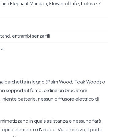
ianti Elephant Mandala, Flower of Life, Lotus e 7
tand, entrambi senza fili
ta
 una barchetta in legno (Palm Wood, Teak Wood) o
non sopporta il fumo, ordina un bruciatore.
iente batterie, nessun diffusore elettrico di
mimetizzano in qualsiasi stanza e nessuno farà
proprio elemento d'arredo. Via di mezzo, il porta