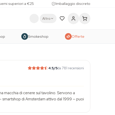
 semi superiori a €25
Imballaggio discreto
Altro
hop
Smokeshop
Offerte
4.5
/5
da 781 recensioni
e una macchia di cenere sul tavolino. Servono a
us — smartshop di Amsterdam attivo dal 1999 — puoi