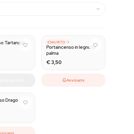
so Tartaruga
UNBRANDED
ESAURITO
Portaincenso in legno di
palma
€ 3,50
i al carrello
Avvisami
nso Drago
vvisami