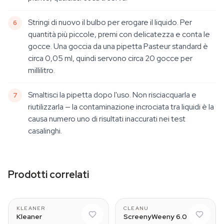
Stringi di nuovo il bulbo per erogare il liquido. Per
quantità più piccole, premi con delicatezza e conta le
gocce. Una goccia da una pipetta Pasteur standard è
circa 0,05 ml, quindi servono circa 20 gocce per
millilitro.
Smaltisci la pipetta dopo l'uso. Non risciacquarla e
riutilizzarla — la contaminazione incrociata tra liquidi è la
causa numero uno di risultati inaccurati nei test
casalinghi.
Prodotti correlati
With spray
KLEANER
CLEANU
Kleaner
ScreenyWeeny 6.0