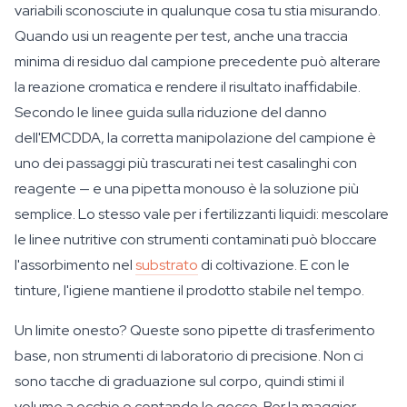
variabili sconosciute in qualunque cosa tu stia misurando.
Quando usi un reagente per test, anche una traccia
minima di residuo dal campione precedente può alterare
la reazione cromatica e rendere il risultato inaffidabile.
Secondo le linee guida sulla riduzione del danno
dell'EMCDDA, la corretta manipolazione del campione è
uno dei passaggi più trascurati nei test casalinghi con
reagente — e una pipetta monouso è la soluzione più
semplice. Lo stesso vale per i fertilizzanti liquidi: mescolare
le linee nutritive con strumenti contaminati può bloccare
l'assorbimento nel
substrato
di coltivazione. E con le
tinture, l'igiene mantiene il prodotto stabile nel tempo.
Un limite onesto? Queste sono pipette di trasferimento
base, non strumenti di laboratorio di precisione. Non ci
sono tacche di graduazione sul corpo, quindi stimi il
volume a occhio o contando le gocce. Per la maggior