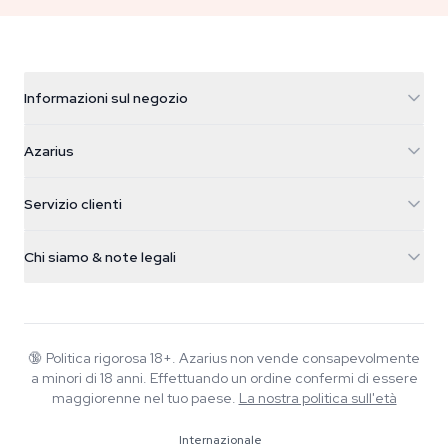
Informazioni sul negozio
Azarius
Azarius
Galvaniweg 11
5482 TN Schijndel
Semi di cannabis
Servizio clienti
Nederland
Funghi magici
Info spedizione
support@azarius.com
Smokeshop
Chi siamo & note legali
+31(0)204897914
Politica di reso
Smartshop
Chi è Azarius
Garanzia di qualità
Herbshop
Wiki
Contattaci
Growshop
Blog
🔞
Politica rigorosa 18+. Azarius non vende consapevolmente
FAQ
a minori di 18 anni. Effettuando un ordine confermi di essere
Musica
Informativa sulla privacy
maggiorenne nel tuo paese.
La nostra politica sull'età
Scrittori
Internazionale