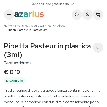
Skip to content
Spedizione gratuita da €25
Home
Smartshop
Sicurezza
Test Antidroga
Pipetta Pasteur In Plastica 3ml
Pipetta Pasteur in plastica
(3ml)
Test antidroga
€ 0,19
Disponibile
Trasferisci liquidi goccia a goccia senza contaminazione — la
pipetta Pasteur in plastica da 3 ml in polietilene flessibile è
monouso, si comprime con due dita e costa talmente poco