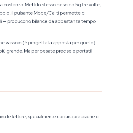
a costanza. Metti lo stesso peso da 5g tre volte,
ubbio, il pulsante Mode/Cal ti permette di
to lì — producono bilance da abbastanza tempo
 come vassoio (è progettata apposta per quello)
 più grande. Ma per pesate precise e portatili
erano le letture, specialmente con una precisione di