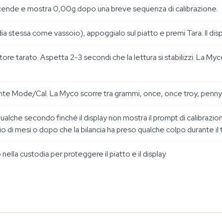
 accende e mostra 0,00g dopo una breve sequenza di calibrazione.
ia stessa come vassoio), appoggialo sul piatto e premi Tara. Il disp
itore tarato. Aspetta 2-3 secondi che la lettura si stabilizzi. La M
nte Mode/Cal. La Myco scorre tra grammi, once, once troy, pennyw
ualche secondo finché il display non mostra il prompt di calibrazio
io di mesi o dopo che la bilancia ha preso qualche colpo durante il 
la custodia per proteggere il piatto e il display.