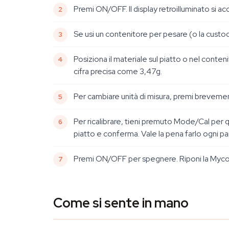
Premi ON/OFF. Il display retroilluminato si
Se usi un contenitore per pesare (o la custod
Posiziona il materiale sul piatto o nel conten
cifra precisa come 3,47g.
Per cambiare unità di misura, premi breveme
Per ricalibrare, tieni premuto Mode/Cal per q
piatto e conferma. Vale la pena farlo ogni pa
Premi ON/OFF per spegnere. Riponi la Myco nel
Come si sente in mano