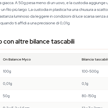
na giacca. A 50g pesa meno di un uovo, e la custodia aggiunge 
n filo più largo. La custodia in plastica ha una chiusura a scatto
 abbastanza luminoso da leggere in condizioni di luce scarsa sen
uando ti affidi a una precisione di 0,01g.
con altre bilance tascabili
On Balance Myco
Bilancia tascabi
100g
100-500g
0,01g
0,1g
50g
80-150g