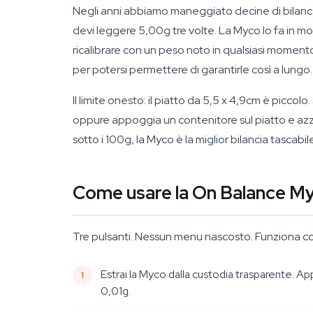
Negli anni abbiamo maneggiato decine di bilance 
devi leggere 5,00g tre volte. La Myco lo fa in mo
ricalibrare con un peso noto in qualsiasi momen
per potersi permettere di garantirle così a lungo.
Il limite onesto: il piatto da 5,5 x 4,9cm è picc
oppure appoggia un contenitore sul piatto e azzer
sotto i 100g, la Myco è la miglior bilancia tascab
Come usare la On Balance My
Tre pulsanti. Nessun menu nascosto. Funziona co
Estrai la Myco dalla custodia trasparente. App
0,01g.