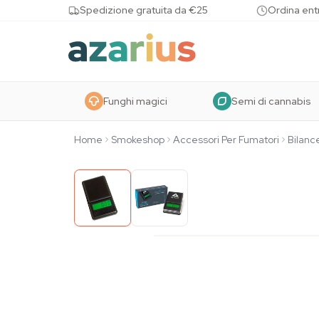
Skip to content
Spedizione gratuita da €25
Ordina entr
Funghi magici
Semi di cannabis
Home
Smokeshop
Accessori Per Fumatori
Bilance