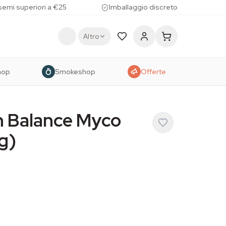
 semi superiori a €25
Imballaggio discreto
Altro
hop
Smokeshop
Offerte
n Balance Myco
g)