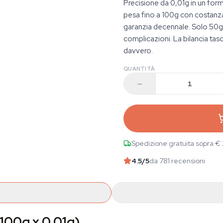
Precisione da 0,01g in un for
pesa fino a 100g con costanza
garanzia decennale. Solo 50g c
complicazioni. La bilancia ta
davvero.
QUANTITÀ
Spedizione gratuita sopra €
4.5
/5
da 781 recensioni
(100g x 0,01g)