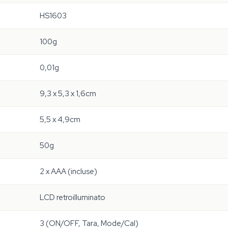
HS1603
100g
0,01g
9,3 x 5,3 x 1,6cm
5,5 x 4,9cm
50g
2 x AAA (incluse)
LCD retroilluminato
3 (ON/OFF, Tara, Mode/Cal)