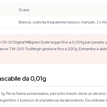
10 anni
Bilancia, custodia trasparente/vassoio, manuale, 2 x A
CK-20 Digital Milligram Scale legge fino a 0,001g per pesate ult
alance TW-200 TruWeigh gestisce fino a 200g. Entrambe si abbi
ascabile da 0,01g
1g. Per la farina va benissimo, per tutto il resto dove un deci
'ingombro o il prezzo di una bilancia da laboratorio. Da ordinare 