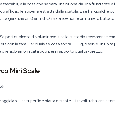
tascabili, e la cosa che separa una buona da una frustrante è l
do affidabile appena estratta dalla scatola. E se hai qualche d
to. La garanzia di 10 anni di On Balance non è un numero butta
olo. Se pesi qualcosa di voluminoso, usa la custodia trasparente
a con la tara. Per qualsiasi cosa sopra i 100g, ti serve un'unità
ile che abbiamo in catalogo per il rapporto qualità-prezzo.
co Mini Scale
sì:
oggiala su una superficie piatta e stabile — i tavoli traballanti alt