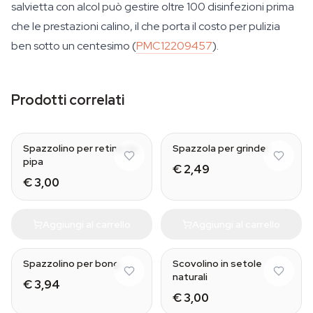
salvietta con alcol può gestire oltre 100 disinfezioni prima
che le prestazioni calino, il che porta il costo per pulizia
ben sotto un centesimo (
PMC12209457
).
Prodotti correlati
Spazzolino per retine da
Spazzola per grinder
pipa
€ 2,49
€ 3,00
Aggiungi al carrello
Aggiungi al carrello
Conical
Spazzolino per bong
Scovolino in setole
naturali
€ 3,94
€ 3,00