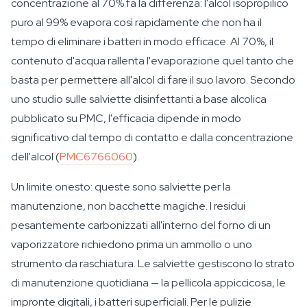
concentrazione al 70% fa la differenza: l'alcol isopropilico
puro al 99% evapora così rapidamente che non ha il
tempo di eliminare i batteri in modo efficace. Al 70%, il
contenuto d'acqua rallenta l'evaporazione quel tanto che
basta per permettere all'alcol di fare il suo lavoro. Secondo
uno studio sulle salviette disinfettanti a base alcolica
pubblicato su PMC, l'efficacia dipende in modo
significativo dal tempo di contatto e dalla concentrazione
dell'alcol (
PMC6766060
).
Un limite onesto: queste sono salviette per la
manutenzione, non bacchette magiche. I residui
pesantemente carbonizzati all'interno del forno di un
vaporizzatore richiedono prima un ammollo o uno
strumento da raschiatura. Le salviette gestiscono lo strato
di manutenzione quotidiana — la pellicola appiccicosa, le
impronte digitali, i batteri superficiali. Per le pulizie