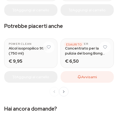
Aggiungi al carrello
Aggiungi al carrello
Potrebbe piacerti anche
POWER CLEAN
BONG MASTER
ESAURITO
Alcol isopropilico 99%
Concentrato per la
(750 ml)
pulizia del bong Bong
Master
€ 9,95
€ 6,50
Aggiungi al carrello
Avvisami
Hai ancora domande?