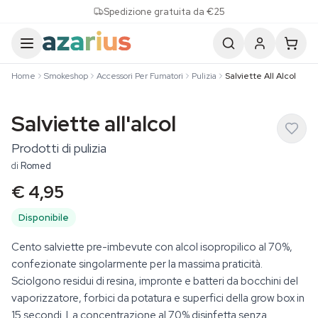
Skip to content
Spedizione gratuita da €25
Home
Smokeshop
Accessori Per Fumatori
Pulizia
Salviette All Alcol
Salviette all'alcol
Prodotti di pulizia
di
Romed
€ 4,95
Disponibile
Cento salviette pre-imbevute con alcol isopropilico al 70%,
confezionate singolarmente per la massima praticità.
Sciolgono residui di resina, impronte e batteri da bocchini del
vaporizzatore, forbici da potatura e superfici della grow box in
15 secondi. La concentrazione al 70% disinfetta senza