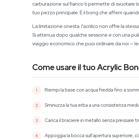
carburazione sul fianco ti permette di svuotare la 
tuo pezzo principale. È il bong che afferri quand
La limitazione onesta: l'acrilico non offre la st
Si attenua dopo qualche sessione e con una pulizi
viaggio economico che puoi ordinare da noi — le
Come usare il tuo Acrylic Bon
Riempi la base con acqua fredda fino a somme
Sminuzza la tua erba a una consistenza media
Carica il braciere in metallo senza pressare 
Appoggia la bocca sull'apertura superiore, cop