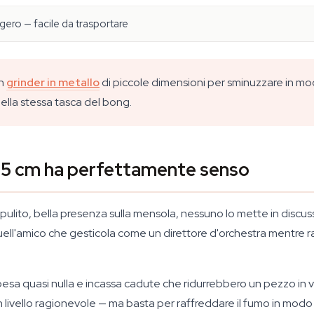
gero — facile da trasportare
un
grinder in metallo
di piccole dimensioni per sminuzzare in mo
nella stessa tasca del bong.
a 15 cm ha perfettamente senso
 pulito, bella presenza sulla mensola, nessuno lo mette in discus
uell'amico che gesticola come un direttore d'orchestra mentre 
pesa quasi nulla e incassa cadute che ridurrebbero un pezzo in v
 livello ragionevole — ma basta per raffreddare il fumo in modo p