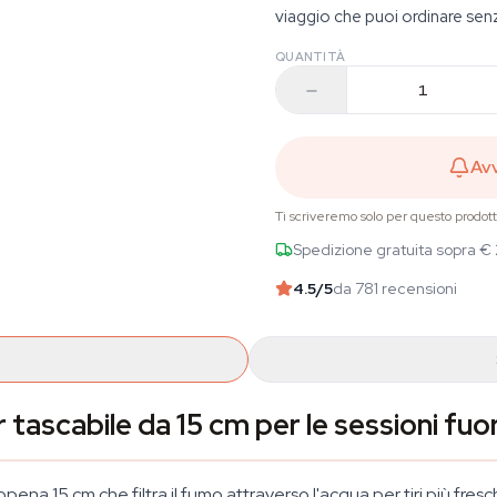
viaggio che puoi ordinare sen
QUANTITÀ
Avv
Ti scriveremo solo per questo prodot
Spedizione gratuita sopra €
4.5
/5
da 781 recensioni
r tascabile da 15 cm per le sessioni fuo
appena 15 cm che filtra il fumo attraverso l'acqua per tiri più fre