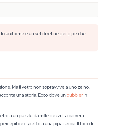
do uniforme e un set di retine per pipe che
sione. Ma il vetro non sopravvive a uno zaino.
racconta una storia. Ecco dove un
bubbler
in
etro a un puzzle da mille pezzi. La camera
ercepibile rispetto a una pipa secca. Il foro di