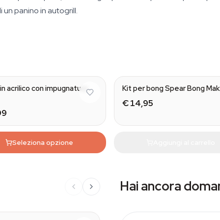
 un panino in autogrill.
in acrilico con impugnatura
Kit per bong Spear Bong Mak
€ 14,95
99
Seleziona opzione
Aggiungi al carrello
Hai ancora doma