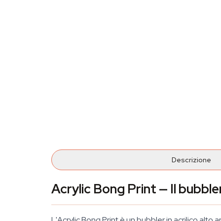
Descrizione
Acrylic Bong Print — Il bubble
L'Acrylic Bong Print è un bubbler in acrilico alto 