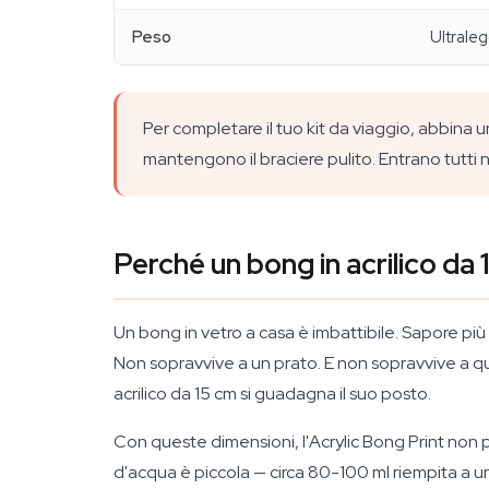
Peso
Ultraleg
Per completare il tuo kit da viaggio, abbina 
mantengono il braciere pulito. Entrano tutti 
Perché un bong in acrilico d
Un bong in vetro a casa è imbattibile. Sapore più
Non sopravvive a un prato. E non sopravvive a q
acrilico da 15 cm si guadagna il suo posto.
Con queste dimensioni, l'Acrylic Bong Print non 
d'acqua è piccola — circa 80-100 ml riempita a un