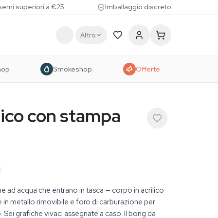
 semi superiori a €25
Imballaggio discreto
Altro
hop
Smokeshop
Offerte
lico con stampa
one ad acqua che entrano in tasca — corpo in acrilico
e in metallo rimovibile e foro di carburazione per
. Sei grafiche vivaci assegnate a caso. Il bong da