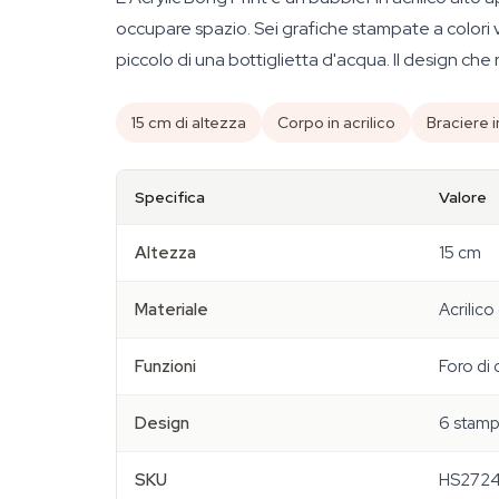
occupare spazio. Sei grafiche stampate a colori vi
piccolo di una bottiglietta d'acqua. Il design che
15 cm di altezza
Corpo in acrilico
Braciere i
Specifica
Valore
Altezza
15 cm
Materiale
Acrilico
Funzioni
Foro di 
Design
6 stamp
SKU
HS272