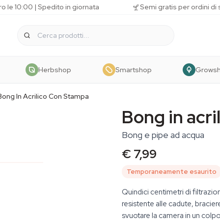
o le 10:00 | Spedito in giornata
Semi gratis per ordini di
Herbshop
Smartshop
Grows
Bong In Acrilico Con Stampa
Bong in acri
Bong e pipe ad acqua
€ 7,99
Temporaneamente esaurito
Quindici centimetri di filtrazi
resistente alle cadute, bracier
svuotare la camera in un colpo