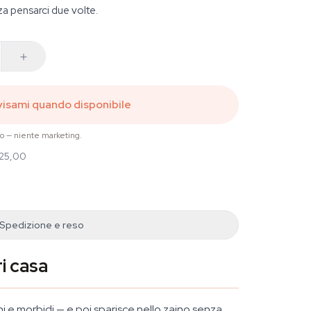
za pensarci due volte.
isami quando disponibile
to — niente marketing.
 25,00
Spedizione e reso
ri casa
schi e morbidi — e poi sparisce nello zaino senza