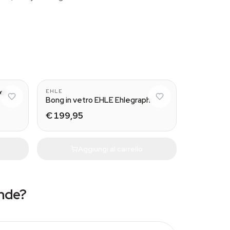
er
EHLE
Bong in vetro EHLE Ehlegraph
€ 199,95
Aggiungi al carrello
nde?