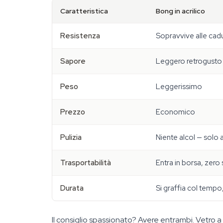
Caratteristica
Bong in acrilico
Resistenza
Sopravvive alle cadu
Sapore
Leggero retrogusto 
Peso
Leggerissimo
Prezzo
Economico
Pulizia
Niente alcol — solo 
Trasportabilità
Entra in borsa, zero 
Durata
Si graffia col tempo
Il consiglio spassionato? Avere entrambi. Vetro a ca