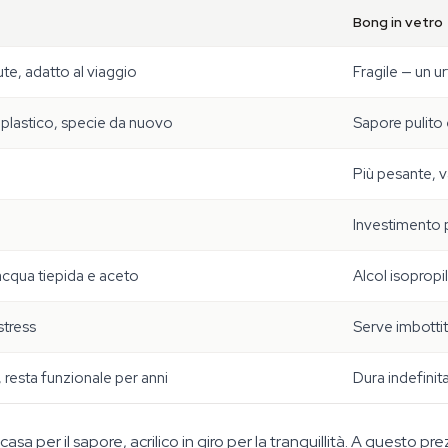
Bong in vetro
te, adatto al viaggio
Fragile — un u
plastico, specie da nuovo
Sapore pulito
Più pesante, v
Investimento p
acqua tiepida e aceto
Alcol isopropi
stress
Serve imbotti
, resta funzionale per anni
Dura indefini
sa per il sapore, acrilico in giro per la tranquillità. A questo pre