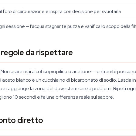
il foro di carburazione e inspira con decisione per svuotarla.
ogni sessione — l'acqua stagnante puzza e vanifica lo scopo della fil
le regole da rispettare
. Non usare mai alcol isopropilico o acetone — entrambi possono c
i aceto bianco e un cucchiaino di bicarbonato di sodio. Lascia 
pipe raggiunge la zona del downstem senza problemi. Ripeti ogni 
liono 10 secondi e fa una differenza reale sul sapore.
onto diretto