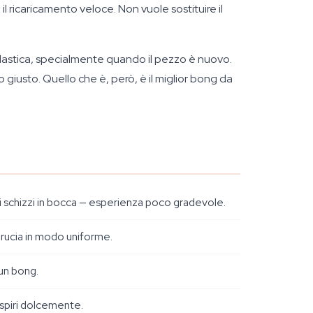
il ricaricamento veloce. Non vuole sostituire il
i plastica, specialmente quando il pezzo è nuovo.
 giusto. Quello che è, però, è il miglior bong da
vi schizzi in bocca — esperienza poco gradevole.
brucia in modo uniforme.
 un bong.
inspiri dolcemente.