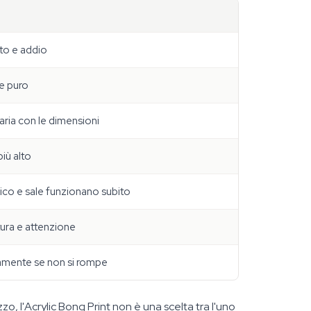
rto e addio
 e puro
aria con le dimensioni
iù alto
lico e sale funzionano subito
tura e attenzione
tamente se non si rompe
zzo, l'Acrylic Bong Print non è una scelta tra l'uno