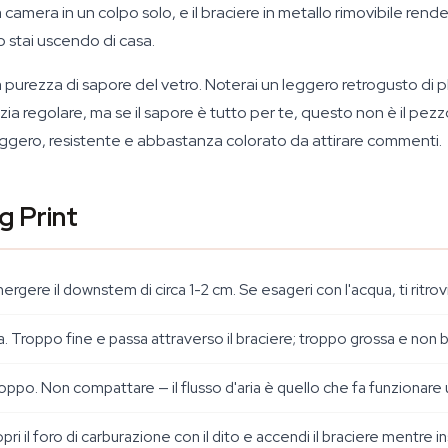
camera in un colpo solo, e il braciere in metallo rimovibile rende 
o stai uscendo di casa.
essa purezza di sapore del vetro. Noterai un leggero retrogusto d
a regolare, ma se il sapore è tutto per te, questo non è il pezzo
ggero, resistente e abbastanza colorato da attirare commenti.
g Print
rgere il downstem di circa 1-2 cm. Se esageri con l'acqua, ti ritro
. Troppo fine e passa attraverso il braciere; troppo grossa e non 
troppo. Non compattare — il flusso d'aria è quello che fa funzionare
ri il foro di carburazione con il dito e accendi il braciere mentre 