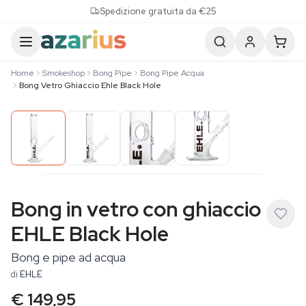
Skip to content
Spedizione gratuita da €25
Home
Smokeshop
Bong Pipe
Bong Pipe Acqua
Bong Vetro Ghiaccio Ehle Black Hole
Bong in vetro con ghiaccio
EHLE Black Hole
Bong e pipe ad acqua
di
EHLE
€ 149,95