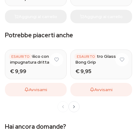
Aggiungi al carrello
Aggiungi al carrello
Potrebbe piacerti anche
Bong in acrilico con
Bong in vetro Glass
ESAURITO
ESAURITO
impugnatura dritta
Bong Grip
€ 9,99
€ 9,95
Avvisami
Avvisami
Hai ancora domande?