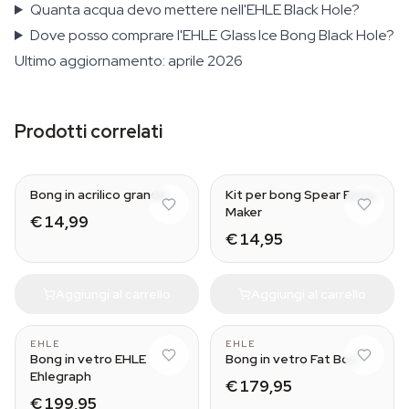
Quanta acqua devo mettere nell'EHLE Black Hole?
Dove posso comprare l'EHLE Glass Ice Bong Black Hole?
Ultimo aggiornamento: aprile 2026
Prodotti correlati
Bong in acrilico grande
Kit per bong Spear Bong
Maker
€ 14,99
€ 14,95
Aggiungi al carrello
Aggiungi al carrello
EHLE
EHLE
Bong in vetro EHLE
Bong in vetro Fat Boy
Ehlegraph
€ 179,95
€ 199,95