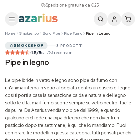
Skip to content
Spedizione gratuita da €25
Home
Smokeshop
Bong Pipe
Pipe Fumo
Pipe In Legno
SMOKESHOP
3 PRODOTTI
4.5
/5
da 781 recensioni
Pipe in legno
Le pipe ibride in vetro e legno sono
pipe da fumo
con
un'anima interna in vetro alloggiata dentro un guscio di legno:
così ti porti a casa la sensazione calda e naturale del legno
sotto le dita, ma il fumo scorre sempre su vetro neutro, facile
da pulire. Da Azarius vendiamo pipe dal 1999, e quando
qualcuno ci chiede una pipa di legno che non diventi un
pasticcio dopo tre settimane, è qui che lo mandiamo. Puoi
comprare tre modelli in questa categoria, tutti pensati per chi