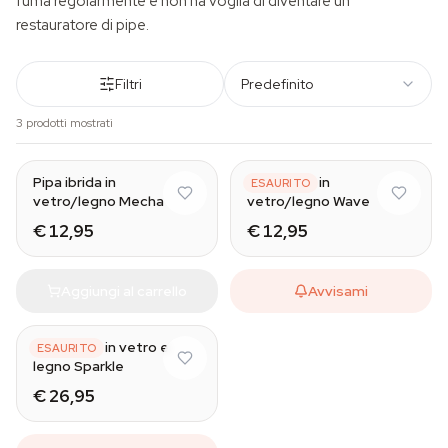
fuma regolarmente e non ha voglia di diventare un
restauratore di pipe.
Filtri
Predefinito
3 prodotti mostrati
Pipa ibrida in
Pipa ibrida in
ESAURITO
vetro/legno Mecha
vetro/legno Wave
€ 12,95
€ 12,95
Aggiungi al carrello
Avvisami
Pipa ibrida in vetro e
ESAURITO
legno Sparkle
€ 26,95