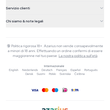
5482 TN Schijndel
Semi di cannabis
Servizio clienti
Nederland
Funghi magici
Info spedizione
support@azarius.com
Smokeshop
Chi siamo & note legali
+31(0)204897914
Politica di reso
Smartshop
Chi è Azarius
Garanzia di qualità
Herbshop
Wiki
Contattaci
Growshop
Blog
🔞
Politica rigorosa 18+. Azarius non vende consapevolmente
FAQ
a minori di 18 anni. Effettuando un ordine confermi di essere
Musica
Informativa sulla privacy
maggiorenne nel tuo paese.
La nostra politica sull'età
Scrittori
Internazionale
Linee guida editoriali
English
·
Nederlands
·
Deutsch
·
Français
·
Español
·
Português
·
Dansk
·
Suomi
·
Polski
·
Svenska
·
Čeština
Strumenti e Calcolatori
Promozioni
Mappa del sito