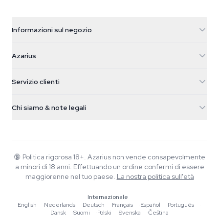
Informazioni sul negozio
Azarius
Azarius
Galvaniweg 11
5482 TN Schijndel
Semi di cannabis
Servizio clienti
Nederland
Funghi magici
Info spedizione
support@azarius.com
Smokeshop
Chi siamo & note legali
+31(0)204897914
Politica di reso
Smartshop
Chi è Azarius
Garanzia di qualità
Herbshop
Wiki
Contattaci
Growshop
Blog
🔞
Politica rigorosa 18+. Azarius non vende consapevolmente
FAQ
a minori di 18 anni. Effettuando un ordine confermi di essere
Musica
Informativa sulla privacy
maggiorenne nel tuo paese.
La nostra politica sull'età
Scrittori
Internazionale
Linee guida editoriali
English
·
Nederlands
·
Deutsch
·
Français
·
Español
·
Português
·
Dansk
·
Suomi
·
Polski
·
Svenska
·
Čeština
Strumenti e Calcolatori