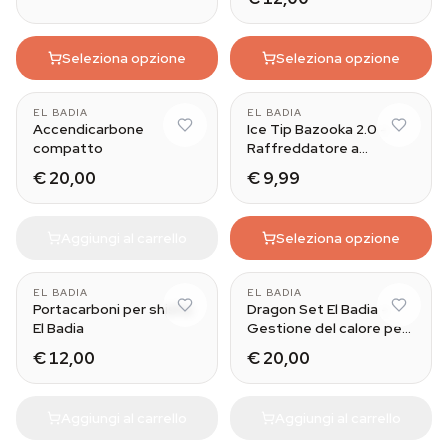
Seleziona opzione
Seleziona opzione
EL BADIA
EL BADIA
Accendicarbone
Ice Tip Bazooka 2.0 -
compatto
Raffreddatore a
ghiaccio per narghilè El
€ 20,00
€ 9,99
Badia
Aggiungi al carrello
Seleziona opzione
EL BADIA
EL BADIA
Portacarboni per shisha
Dragon Set El Badia -
El Badia
Gestione del calore per
shisha
€ 12,00
€ 20,00
Aggiungi al carrello
Aggiungi al carrello