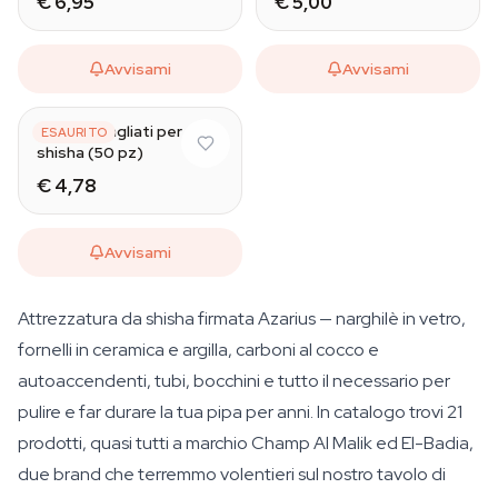
€ 6,95
€ 5,00
Avvisami
Avvisami
Fogli pretagliati per
ESAURITO
shisha (50 pz)
€ 4,78
Avvisami
Attrezzatura da shisha firmata Azarius — narghilè in vetro,
fornelli in ceramica e argilla, carboni al cocco e
autoaccendenti, tubi, bocchini e tutto il necessario per
pulire e far durare la tua pipa per anni. In catalogo trovi 21
prodotti, quasi tutti a marchio Champ Al Malik ed El-Badia,
due brand che terremmo volentieri sul nostro tavolo di