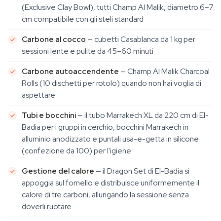
(Exclusive Clay Bowl), tutti Champ Al Malik, diametro 6–7
cm compatibile con gli steli standard
Carbone al cocco
— cubetti Casablanca da 1 kg per
sessioni lente e pulite da 45–60 minuti
Carbone autoaccendente
— Champ Al Malik Charcoal
Rolls (10 dischetti per rotolo) quando non hai voglia di
aspettare
Tubi e bocchini
— il tubo Marrakech XL da 220 cm di El-
Badia per i gruppi in cerchio, bocchini Marrakech in
alluminio anodizzato e puntali usa-e-getta in silicone
(confezione da 100) per l'igiene
Gestione del calore
— il Dragon Set di El-Badia si
appoggia sul fornello e distribuisce uniformemente il
calore di tre carboni, allungando la sessione senza
doverli ruotare