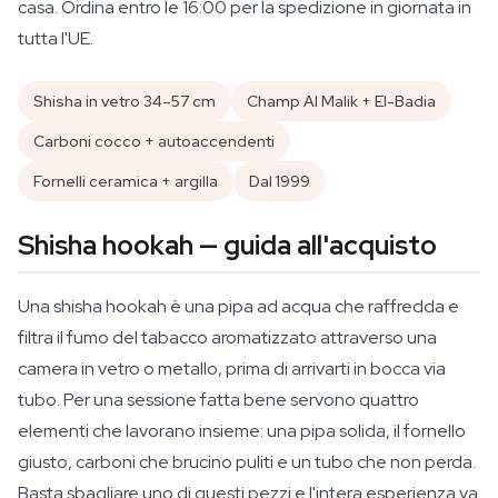
casa. Ordina entro le 16:00 per la spedizione in giornata in
tutta l'UE.
Shisha in vetro 34–57 cm
Champ Al Malik + El-Badia
Carboni cocco + autoaccendenti
Fornelli ceramica + argilla
Dal 1999
Shisha hookah — guida all'acquisto
Una shisha hookah è una pipa ad acqua che raffredda e
filtra il fumo del tabacco aromatizzato attraverso una
camera in vetro o metallo, prima di arrivarti in bocca via
tubo. Per una sessione fatta bene servono quattro
elementi che lavorano insieme: una pipa solida, il fornello
giusto, carboni che brucino puliti e un tubo che non perda.
Basta sbagliare uno di questi pezzi e l'intera esperienza va