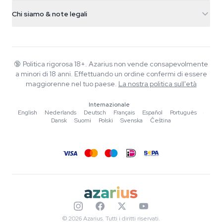
Info spedizione
support@azarius.com
Smokeshop
Chi siamo & note legali
+31(0)204897914
Politica di reso
Smartshop
Chi è Azarius
Garanzia di qualità
Herbshop
Wiki
Contattaci
Growshop
Blog
🔞
Politica rigorosa 18+. Azarius non vende consapevolmente
FAQ
a minori di 18 anni. Effettuando un ordine confermi di essere
Musica
Informativa sulla privacy
maggiorenne nel tuo paese.
La nostra politica sull'età
Scrittori
Internazionale
Linee guida editoriali
English
·
Nederlands
·
Deutsch
·
Français
·
Español
·
Português
·
Dansk
·
Suomi
·
Polski
·
Svenska
·
Čeština
Strumenti e Calcolatori
Promozioni
Mappa del sito
© 2026 Azarius. Tutti i diritti riservati.