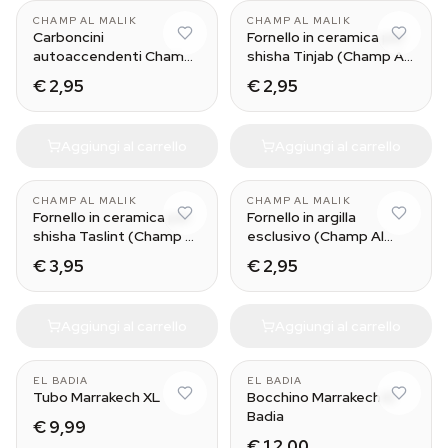
CHAMP AL MALIK
CHAMP AL MALIK
Carboncini
Fornello in ceramica per
autoaccendenti Champ
shisha Tinjab (Champ Al
Al Malik
Malik)
€ 2,95
€ 2,95
Aggiungi al carrello
Aggiungi al carrello
CHAMP AL MALIK
CHAMP AL MALIK
Fornello in ceramica per
Fornello in argilla
shisha Taslint (Champ Al
esclusivo (Champ Al
Malik)
Malik)
€ 3,95
€ 2,95
Aggiungi al carrello
Aggiungi al carrello
EL BADIA
EL BADIA
Tubo Marrakech XL
Bocchino Marrakech El
Badia
€ 9,99
€ 12,00