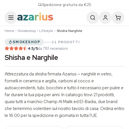
Skip to content
Spedizione gratuita da €25
Home
Smokeshop
Lifestyle
Shisha Narghile
SMOKESHOP
21 PRODOTTI
4.5
/5
da 781 recensioni
Shisha e Narghile
Attrezzatura da shisha firmata Azarius — narghilè in vetro,
fornelli in ceramica e argilla, carboni al cocco e
autoaccendenti, tubi, bocchini e tutto il necessario per pulire e
far durare la tua pipa per anni. In catalogo trovi 21 prodotti,
quasi tutti a marchio Champ Al Malik ed El-Badia, due brand
che terremmo volentieri sul nostro tavolo di casa. Ordina entro
le 16:00 per la spedizione in giornata in tutta l'UE.