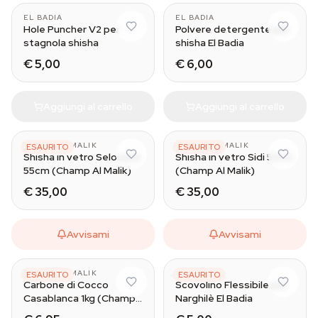
EL BADIA
EL BADIA
Hole Puncher V2 per
Polvere detergente per
stagnola shisha
shisha El Badia
€ 5,00
€ 6,00
Aggiungi al carrello
Aggiungi al carrello
CHAMP AL MALIK
CHAMP AL MALIK
ESAURITO
ESAURITO
Shisha in vetro Selouane
Shisha in vetro Sidi 53cm
55cm (Champ Al Malik)
(Champ Al Malik)
€ 35,00
€ 35,00
Avvisami
Avvisami
CHAMP AL MALIK
EL BADIA
ESAURITO
ESAURITO
Carbone di Cocco
Scovolino Flessibile per
Casablanca 1kg (Champ
Narghilè El Badia
Al Malik)