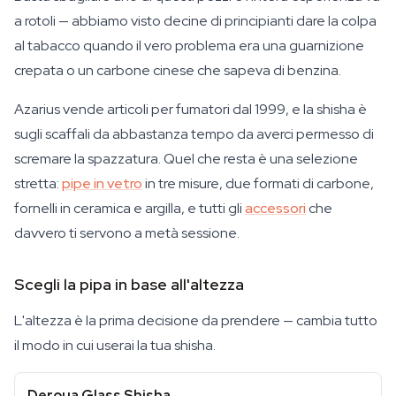
a rotoli — abbiamo visto decine di principianti dare la colpa
al tabacco quando il vero problema era una guarnizione
crepata o un carbone cinese che sapeva di benzina.
Azarius vende articoli per fumatori dal 1999, e la shisha è
sugli scaffali da abbastanza tempo da averci permesso di
scremare la spazzatura. Quel che resta è una selezione
stretta:
pipe in vetro
in tre misure, due formati di carbone,
fornelli in ceramica e argilla, e tutti gli
accessori
che
davvero ti servono a metà sessione.
Scegli la pipa in base all'altezza
L'altezza è la prima decisione da prendere — cambia tutto
il modo in cui userai la tua shisha.
Deroua Glass Shisha