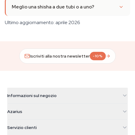
Meglio una shisha a due tubi o a uno?
Ultimo aggiornamento: aprile 2026
Iscriviti alla nostra newsletter
-10%
Informazioni sul negozio
Azarius
Azarius
Galvaniweg 11
5482 TN Schijndel
Semi di cannabis
Servizio clienti
Nederland
Funghi magici