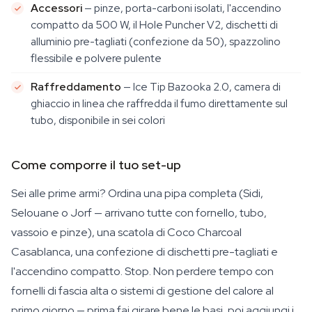
Accessori
— pinze, porta-carboni isolati, l'accendino
compatto da 500 W, il Hole Puncher V2, dischetti di
alluminio pre-tagliati (confezione da 50), spazzolino
flessibile e polvere pulente
Raffreddamento
— Ice Tip Bazooka 2.0, camera di
ghiaccio in linea che raffredda il fumo direttamente sul
tubo, disponibile in sei colori
Come comporre il tuo set-up
Sei alle prime armi? Ordina una pipa completa (Sidi,
Selouane o Jorf — arrivano tutte con fornello, tubo,
vassoio e pinze), una scatola di Coco Charcoal
Casablanca, una confezione di dischetti pre-tagliati e
l'accendino compatto. Stop. Non perdere tempo con
fornelli di fascia alta o sistemi di gestione del calore al
primo giorno — prima fai girare bene le basi, poi aggiungi i