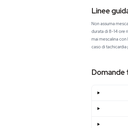
Linee guida
Non assuma mescali
durata di 8-14 ore 
mai mescalina con l
caso di tachicardia
Domande f