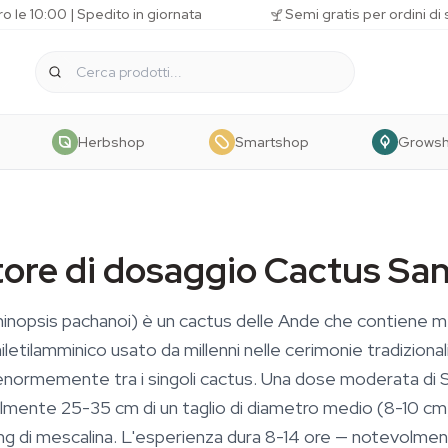
o le 10:00 | Spedito in giornata
Semi gratis per ordini di
Herbshop
Smartshop
Grows
tore di dosaggio Cactus Sa
hinopsis pachanoi) è un cactus delle Ande che contiene m
letilamminico usato da millenni nelle cerimonie tradizionali
 enormemente tra i singoli cactus. Una dose moderata di 
lmente 25-35 cm di un taglio di diametro medio (8-10 c
g di mescalina. L'esperienza dura 8-14 ore — notevolment