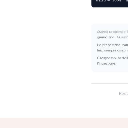
width="100%" h
Questo calcolatore è
giurisdizioni. Ques
Le preparazioni nat
Inizi sempre con un
È responsabilità del
l'ingestione.
Reda