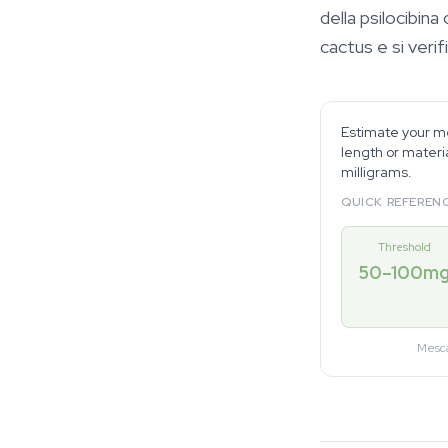
della psilocibina
cactus e si veri
Estimate your me
length or materi
milligrams.
QUICK REFERENC
Threshold
50–100m
Mesca