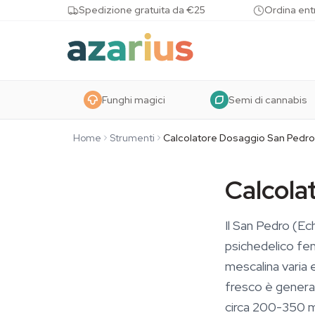
Skip to content
Spedizione gratuita da €25
Ordina entr
Funghi magici
Semi di cannabis
Home
Strumenti
Calcolatore Dosaggio San Pedro
Calcola
Il San Pedro (Ec
psichedelico feni
mescalina varia
fresco è genera
circa 200-350 m