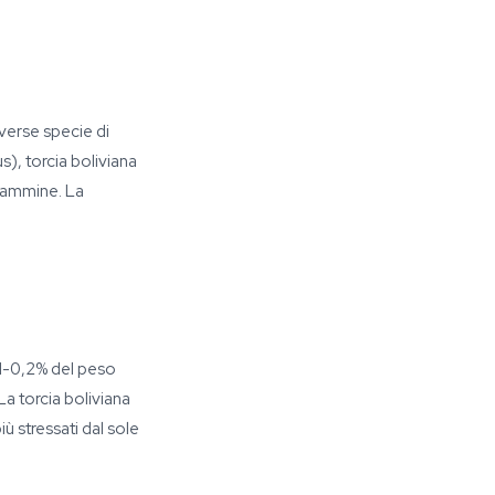
verse specie di
), torcia boliviana
ilammine. La
,1-0,2% del peso
La torcia boliviana
ù stressati dal sole