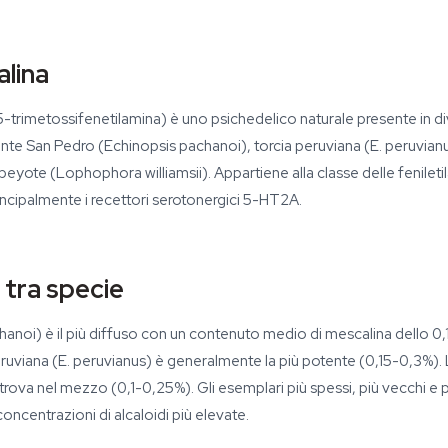
alina
-trimetossifenetilamina) è uno psichedelico naturale presente in di
nte San Pedro (Echinopsis pachanoi), torcia peruviana (E. peruvianus
 peyote (Lophophora williamsii). Appartiene alla classe delle fenilet
incipalmente i recettori serotonergici 5-HT2A.
 tra specie
chanoi) è il più diffuso con un contenuto medio di mescalina dello 0
eruviana (E. peruvianus) è generalmente la più potente (0,15-0,3%). 
 trova nel mezzo (0,1-0,25%). Gli esemplari più spessi, più vecchi e pi
ncentrazioni di alcaloidi più elevate.