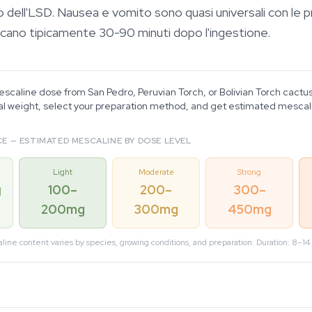
 o dell'LSD. Nausea e vomito sono quasi universali con le p
ficano tipicamente 30-90 minuti dopo l'ingestione.
scaline dose from San Pedro, Peruvian Torch, or Bolivian Torch cactus
al weight, select your preparation method, and get estimated mescal
E — ESTIMATED MESCALINE BY DOSE LEVEL
Light
Moderate
Strong
g
100–
200–
300–
200mg
300mg
450mg
line content varies by species, growing conditions, and preparation. Duration: 8–14 