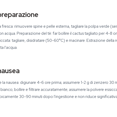
preparazione
a fresca: rimuovere spine e pelle esterna, tagliare la polpa verde (se
on acqua. Preparazione del tè: far bollire il cactus tagliato per 4-8 or
iccata: tagliare, disidratare (50-60°C) e macinare. Estrazione della re
ta l'acqua.
 nausea
re la nausea: digiunare 4-6 ore prima; assumere 1-2 g di zenzero 30 m
bianco; bollire e filtrare accuratamente; assumere la polvere essiccat
tipicamente 30-90 minuti dopo l'ingestione e non riduce significativa