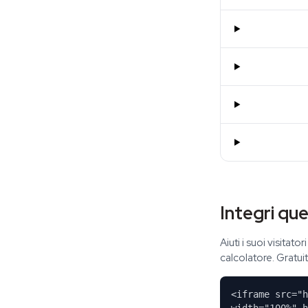
Integri que
Aiuti i suoi visitat
calcolatore. Gratui
<iframe src="h