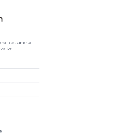
n
fresco assume un
vativo.
le