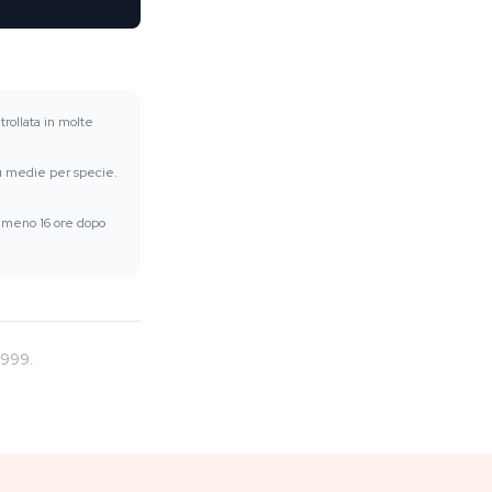
trollata in molte
su medie per specie.
 almeno 16 ore dopo
1999.