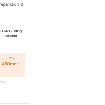
reparazioni di
. Enter cutting
ine content in
Heavy
450mg+
hours.