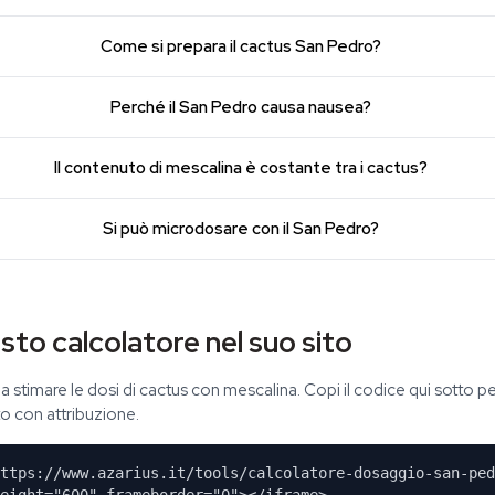
Come si prepara il cactus San Pedro?
Perché il San Pedro causa nausea?
Il contenuto di mescalina è costante tra i cactus?
Si può microdosare con il San Pedro?
sto calcolatore nel suo sito
ori a stimare le dosi di cactus con mescalina. Copi il codice qui sotto 
to con attribuzione.
ttps://www.azarius.it/tools/calcolatore-dosaggio-san-ped