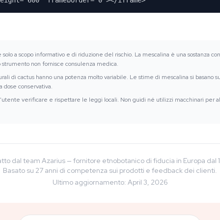
eight="600" frameborder="0"></iframe>
 solo a scopo informativo e di riduzione del rischio. La mescalina è una sostanza con
to strumento non fornisce consulenza medica.
urali di cactus hanno una potenza molto variabile. Le stime di mescalina si basano 
a dose conservativa.
l'utente verificare e rispettare le leggi locali. Non guidi né utilizzi macchinari per
tto dal team Azarius — fornitore etnobotanico di fiducia in Europa dal 
Basato su 27 anni di competenza sui prodotti e feedback dei clienti.
Ultimo aggiornamento
:
April 3, 2026