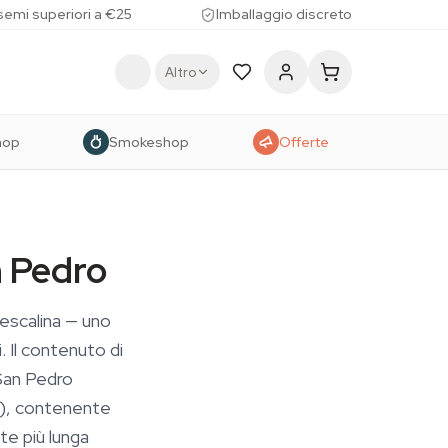
 semi superiori a €25
Imballaggio discreto
Altro
hop
Smokeshop
Offerte
n Pedro
escalina — uno
. Il contenuto di
San Pedro
m), contenente
e più lunga