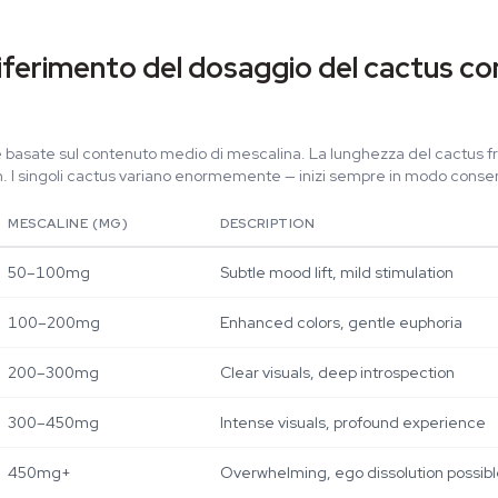
 riferimento del dosaggio del cactus co
e basate sul contenuto medio di mescalina. La lunghezza del cactus 
. I singoli cactus variano enormemente — inizi sempre in modo conser
MESCALINE (MG)
DESCRIPTION
50–100mg
Subtle mood lift, mild stimulation
100–200mg
Enhanced colors, gentle euphoria
200–300mg
Clear visuals, deep introspection
300–450mg
Intense visuals, profound experience
450mg+
Overwhelming, ego dissolution possib