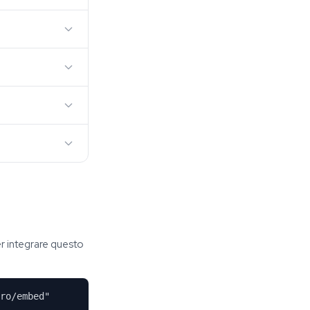
per integrare questo
ro/embed"