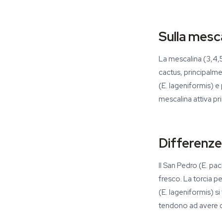
Sulla mesc
La mescalina (3,4,5
cactus, principalme
(E. lageniformis) e
mescalina attiva pr
Differenze
Il San Pedro (E. pa
fresco. La torcia p
(E. lageniformis) si
tendono ad avere co