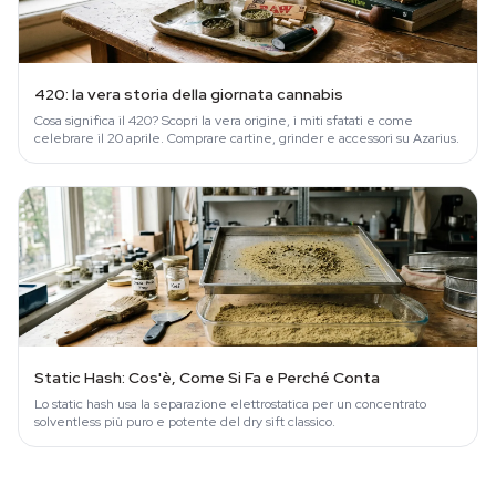
420: la vera storia della giornata cannabis
Cosa significa il 420? Scopri la vera origine, i miti sfatati e come
celebrare il 20 aprile. Comprare cartine, grinder e accessori su Azarius.
Static Hash: Cos'è, Come Si Fa e Perché Conta
Lo static hash usa la separazione elettrostatica per un concentrato
solventless più puro e potente del dry sift classico.