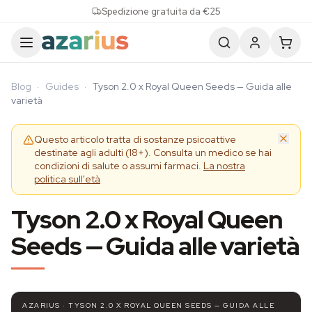
Skip to content
Spedizione gratuita da €25
Blog
·
Guides
·
Tyson 2.0 x Royal Queen Seeds — Guida alle
varietà
Questo articolo tratta di sostanze psicoattive
destinate agli adulti (18+). Consulta un medico se hai
condizioni di salute o assumi farmaci.
La nostra
politica sull'età
Tyson 2.0 x Royal Queen
Seeds — Guida alle varietà
AZARIUS · TYSON 2.0 X ROYAL QUEEN SEEDS — GUIDA ALLE