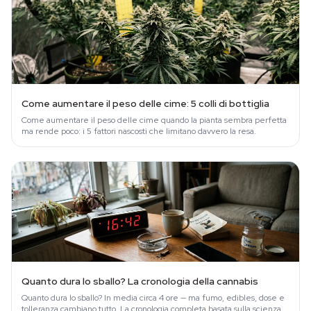
Come aumentare il peso delle cime: 5 colli di bottiglia
Come aumentare il peso delle cime quando la pianta sembra perfetta
ma rende poco: i 5 fattori nascosti che limitano davvero la resa.
Quanto dura lo sballo? La cronologia della cannabis
Quanto dura lo sballo? In media circa 4 ore — ma fumo, edibles, dose e
tolleranza cambiano tutto. La cronologia completa basata sulla scienza.