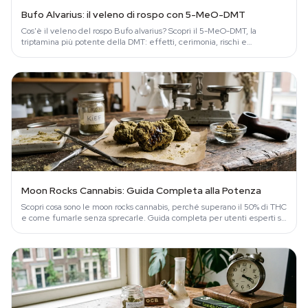
Bufo Alvarius: il veleno di rospo con 5-MeO-DMT
Cos'è il veleno del rospo Bufo alvarius? Scopri il 5-MeO-DMT, la
triptamina più potente della DMT: effetti, cerimonia, rischi e
differenze con…
Moon Rocks Cannabis: Guida Completa alla Potenza
Scopri cosa sono le moon rocks cannabis, perché superano il 50% di THC
e come fumarle senza sprecarle. Guida completa per utenti esperti su
Azarius.