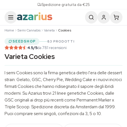
Skip to content
Spedizione gratuita da €25
Home
Semi Cannabis
Varieta
Cookies
SEEDSHOP
83 PRODOTTI
4.5
/5
da 781 recensioni
Varieta Cookies
I semi Cookies sono la firma genetica dietro l'era delle dessert
strain: Gelato, GSC, Cherry Pie, Wedding Cake e i nuovi incroci
firmati Cookies che hanno ridisegnato il sapore degli ibridi
moderni. Su Azarius trovi 21 linee genetiche Cookies, dalle
GSC originali ai drop più recenti come Permanent Marker x
Triple Scoop. Spedizione discreta da Amsterdam dal 1999.
Puoi comprare semi singoli, confezioni da 3, 5 o 10.