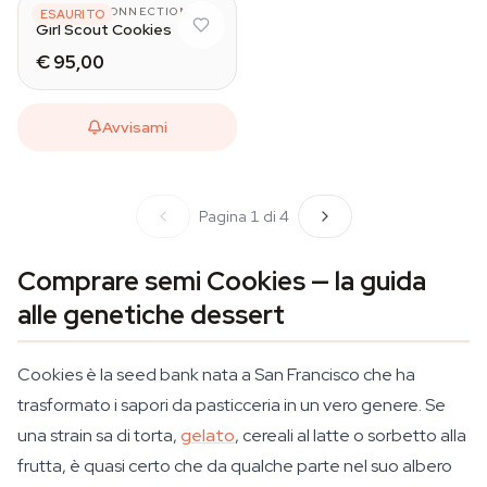
THE CALI CONNECTION
ESAURITO
Girl Scout Cookies
€ 95,00
Avvisami
Pagina 1 di 4
Comprare semi Cookies — la guida
alle genetiche dessert
Cookies è la seed bank nata a San Francisco che ha
trasformato i sapori da pasticceria in un vero genere. Se
una strain sa di torta,
gelato
, cereali al latte o sorbetto alla
frutta, è quasi certo che da qualche parte nel suo albero