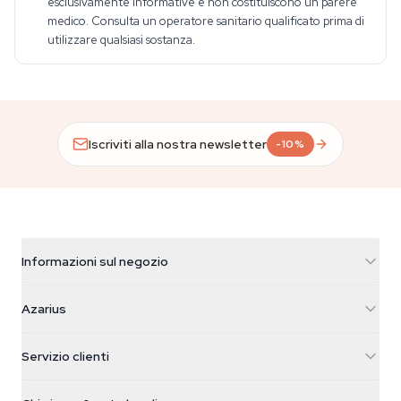
esclusivamente informative e non costituiscono un parere
medico. Consulta un operatore sanitario qualificato prima di
utilizzare qualsiasi sostanza.
Iscriviti alla nostra newsletter
-10%
Informazioni sul negozio
Azarius
Azarius
Galvaniweg 11
5482 TN Schijndel
Semi di cannabis
Servizio clienti
Nederland
Funghi magici
Info spedizione
support@azarius.com
Smokeshop