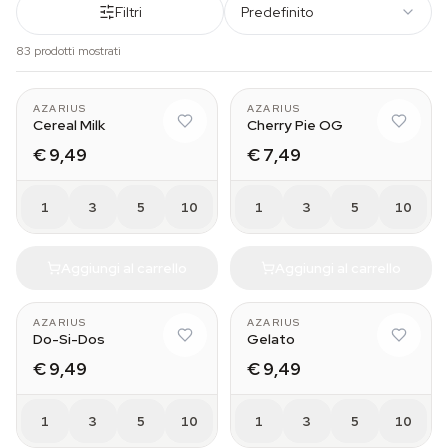
Filtri
Predefinito
83 prodotti mostrati
AZARIUS
AZARIUS
Cereal Milk
Cherry Pie OG
€ 9,49
€ 7,49
1
3
5
10
1
3
5
10
Aggiungi al carrello
Aggiungi al carrello
AZARIUS
AZARIUS
Do-Si-Dos
Gelato
€ 9,49
€ 9,49
1
3
5
10
1
3
5
10