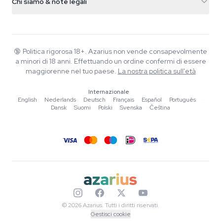
Chi siamo & note legali
+31(0)204897914
Politica di reso
Smartshop
Chi è Azarius
Garanzia di qualità
Herbshop
Wiki
Contattaci
Growshop
Blog
🔞
Politica rigorosa 18+. Azarius non vende consapevolmente
FAQ
a minori di 18 anni. Effettuando un ordine confermi di essere
Musica
Informativa sulla privacy
maggiorenne nel tuo paese.
La nostra politica sull'età
Scrittori
Internazionale
Linee guida editoriali
English
·
Nederlands
·
Deutsch
·
Français
·
Español
·
Português
·
Dansk
·
Suomi
·
Polski
·
Svenska
·
Čeština
Strumenti e Calcolatori
Promozioni
Mappa del sito
© 2026 Azarius. Tutti i diritti riservati.
Gestisci cookie