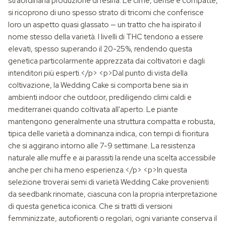
straordinaria produzione di resina. Le cime, dense e compatte,
si ricoprono di uno spesso strato di tricomi che conferisce
loro un aspetto quasi glassato — un tratto che ha ispirato il
nome stesso della varietà. I livelli di THC tendono a essere
elevati, spesso superando il 20-25%, rendendo questa
genetica particolarmente apprezzata dai coltivatori e dagli
intenditori più esperti.</p> <p>Dal punto di vista della
coltivazione, la Wedding Cake si comporta bene sia in
ambienti indoor che outdoor, prediligendo climi caldi e
mediterranei quando coltivata all'aperto. Le piante
mantengono generalmente una struttura compatta e robusta,
tipica delle varietà a dominanza indica, con tempi di fioritura
che si aggirano intorno alle 7-9 settimane. La resistenza
naturale alle muffe e ai parassiti la rende una scelta accessibile
anche per chi ha meno esperienza.</p> <p>In questa
selezione troverai semi di varietà Wedding Cake provenienti
da seedbank rinomate, ciascuna con la propria interpretazione
di questa genetica iconica. Che si tratti di versioni
femminizzate, autofiorenti o regolari, ogni variante conserva il