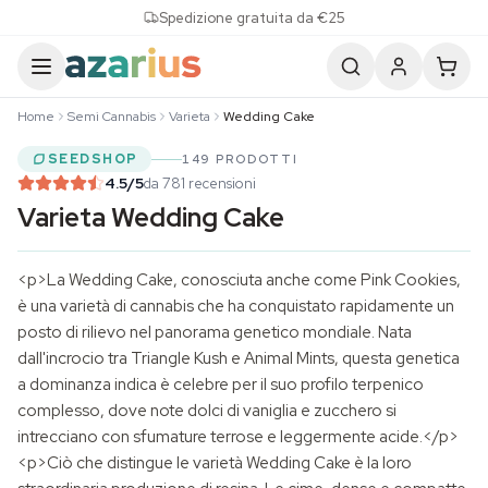
Skip to content
Spedizione gratuita da €25
Home
Semi Cannabis
Varieta
Wedding Cake
SEEDSHOP
149 PRODOTTI
4.5
/5
da 781 recensioni
Varieta Wedding Cake
<p>La Wedding Cake, conosciuta anche come Pink Cookies,
è una varietà di cannabis che ha conquistato rapidamente un
posto di rilievo nel panorama genetico mondiale. Nata
dall'incrocio tra Triangle Kush e Animal Mints, questa genetica
a dominanza indica è celebre per il suo profilo terpenico
complesso, dove note dolci di vaniglia e zucchero si
intrecciano con sfumature terrose e leggermente acide.</p>
<p>Ciò che distingue le varietà Wedding Cake è la loro