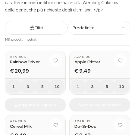
carattere inconfondibile che ha reso la Wedding Cake una
delle genetiche più richieste degli ultimi anni.</p>
Filtri
Predefinito
149 prodotti mostrati
AZARIUS
AZARIUS
Rainbow Driver
Apple Fritter
€ 20,99
€ 9,49
1
3
5
10
1
3
5
10
Aggiungi al carrello
Aggiungi al carrello
AZARIUS
AZARIUS
Cereal Milk
Do-Si-Dos