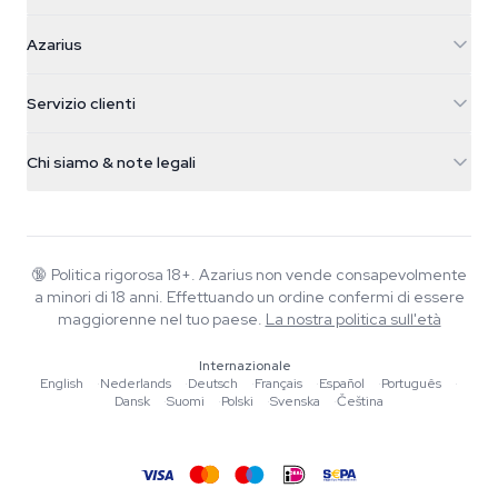
Azarius
Azarius
Galvaniweg 11
5482 TN Schijndel
Semi di cannabis
Servizio clienti
Nederland
Funghi magici
Info spedizione
support@azarius.com
Smokeshop
Chi siamo & note legali
+31(0)204897914
Politica di reso
Smartshop
Chi è Azarius
Garanzia di qualità
Herbshop
Wiki
Contattaci
Growshop
Blog
🔞
Politica rigorosa 18+. Azarius non vende consapevolmente
FAQ
a minori di 18 anni. Effettuando un ordine confermi di essere
Musica
Informativa sulla privacy
maggiorenne nel tuo paese.
La nostra politica sull'età
Scrittori
Internazionale
Linee guida editoriali
English
·
Nederlands
·
Deutsch
·
Français
·
Español
·
Português
·
Dansk
·
Suomi
·
Polski
·
Svenska
·
Čeština
Strumenti e Calcolatori
Promozioni
Mappa del sito