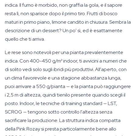
indica. Il fumo è morbido, non graffia la gola, e il sapore
resta lì, non sparisce dopo il primo tiro. Frutti di bosco
maturi in primo piano, limone candito in chiusura. Sembra la
descrizione di un dessert? Un po' sì, ed è esattamente
quello che ti arriva.
Le rese sono notevoli per una pianta prevalentemente
indica. Con 400-450 g/m² indoor, ti avvicini a numeri che
di solito vedi solo sugli ibridi più produttivi. All'aperto, con
un clima favorevole e una stagione abbastanza lunga,
puoi arrivare a 550 g/pianta — e la pianta può raggiungere
i 2,5 m di altezza, quindi tienilo presente quando scegli il
posto. Indoor, le tecniche di training standard — LST,
SCROG — tengono sotto controllo l'altezza senza
sacrificare la produzione. La struttura indica compatta
della Pink Rozay si presta particolarmente bene allo