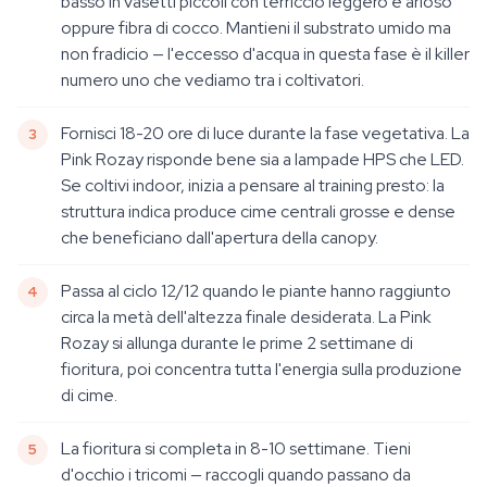
basso in vasetti piccoli con terriccio leggero e arioso
oppure fibra di cocco. Mantieni il substrato umido ma
non fradicio — l'eccesso d'acqua in questa fase è il killer
numero uno che vediamo tra i coltivatori.
Fornisci 18-20 ore di luce durante la fase vegetativa. La
Pink Rozay risponde bene sia a lampade HPS che LED.
Se coltivi indoor, inizia a pensare al training presto: la
struttura indica produce cime centrali grosse e dense
che beneficiano dall'apertura della canopy.
Passa al ciclo 12/12 quando le piante hanno raggiunto
circa la metà dell'altezza finale desiderata. La Pink
Rozay si allunga durante le prime 2 settimane di
fioritura, poi concentra tutta l'energia sulla produzione
di cime.
La fioritura si completa in 8-10 settimane. Tieni
d'occhio i tricomi — raccogli quando passano da