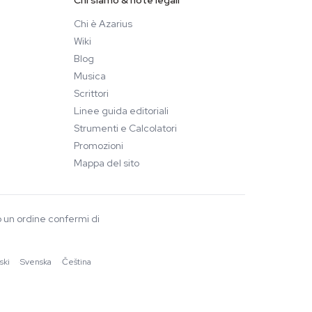
Chi siamo & note legali
Chi è Azarius
Wiki
Blog
Musica
Scrittori
Linee guida editoriali
Strumenti e Calcolatori
Promozioni
Mappa del sito
o un ordine confermi di
ski
·
Svenska
·
Čeština