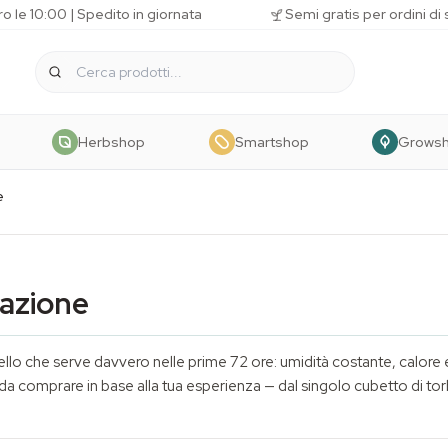
o le 10:00 | Spedito in giornata
Semi gratis per ordini di
Herbshop
Smartshop
Grows
e
azione
llo che serve davvero nelle prime 72 ore: umidità costante, calore e 
so da comprare in base alla tua esperienza — dal singolo cubetto di 