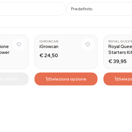
Predefinito
IGROWCAN
ROYAL QUEE
zione
iGrowcan
Royal Que
Power
Starters Ki
€ 24,50
€ 39,95
l carrello
Seleziona opzione
Selezi