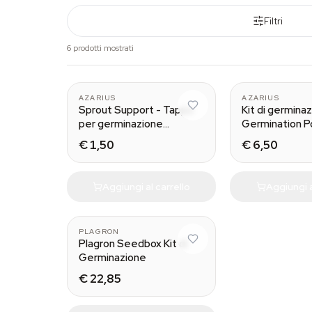
Filtri
6 prodotti mostrati
AZARIUS
AZARIUS
Sprout Support - Tappo
Kit di germina
per germinazione
Germination 
cannabis
€ 1,50
€ 6,50
Aggiungi al carrello
Aggiungi a
PLAGRON
Plagron Seedbox Kit di
Germinazione
€ 22,85