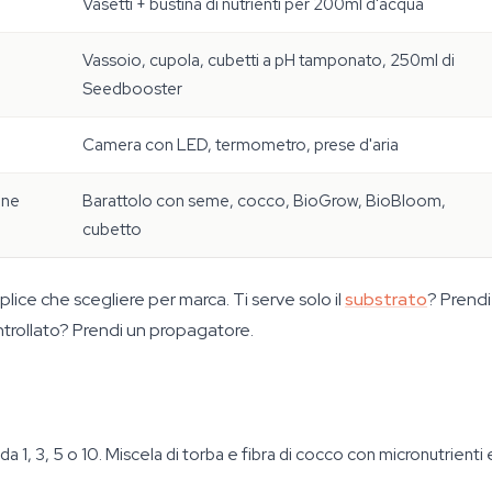
Vasetti + bustina di nutrienti per 200ml d'acqua
Vassoio, cupola, cubetti a pH tamponato, 250ml di
Seedbooster
Camera con LED, termometro, prese d'aria
one
Barattolo con seme, cocco, BioGrow, BioBloom,
cubetto
plice che scegliere per marca. Ti serve solo il
substrato
? Prendi
trollato? Prendi un propagatore.
 1, 3, 5 o 10. Miscela di torba e fibra di cocco con micronutrienti e