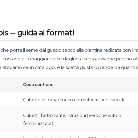
is — guida ai formati
he porta il seme dal guscio secco alla piantina radicata con il mi
i costano e la maggior parte degli insuccessi avviene proprio all'i
 abbiamo sei in catalogo, e la scelta giusta dipende da quanti s
Cosa contiene
Cubetto di torba/cocco con nutrienti pre-caricati
Cubetti, fertilizzante, istruzioni (versione auto o
femminizzata)