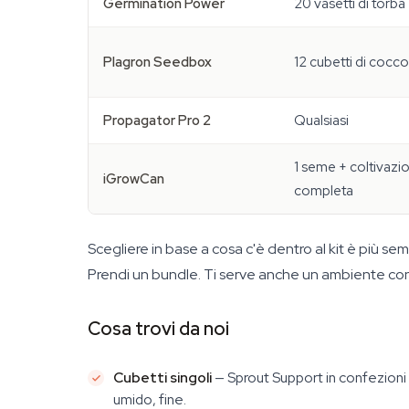
Germination Power
20 vasetti di torba
Plagron Seedbox
12 cubetti di cocco
Propagator Pro 2
Qualsiasi
1 seme + coltivazi
iGrowCan
completa
Scegliere in base a cosa c'è dentro al kit è più sem
Prendi un bundle. Ti serve anche un ambiente con
Cosa trovi da noi
Cubetti singoli
— Sprout Support in confezioni da
umido, fine.