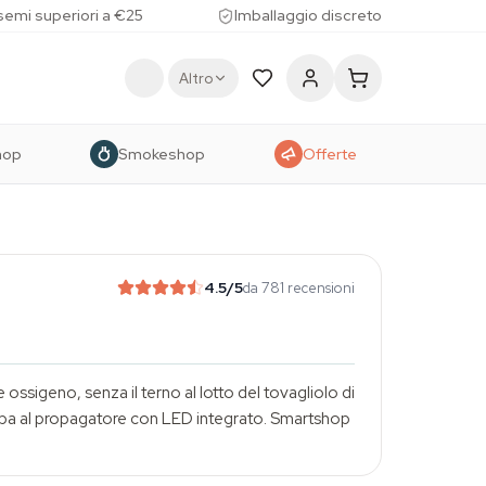
 semi superiori a €25
Imballaggio discreto
Altro
hop
Smokeshop
Offerte
4.5
/5
da 781 recensioni
ossigeno, senza il terno al lotto del tovagliolo di
torba al propagatore con LED integrato.
Smartshop