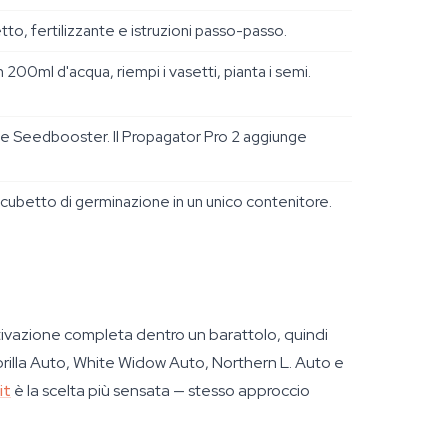
to, fertilizzante e istruzioni passo-passo.
n 200ml d'acqua, riempi i vasetti, pianta i semi.
te Seedbooster. Il Propagator Pro 2 aggiunge
ubetto di germinazione in un unico contenitore.
ltivazione completa dentro un barattolo, quindi
l Gorilla Auto, White Widow Auto, Northern L. Auto e
it
è la scelta più sensata — stesso approccio