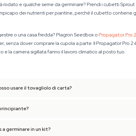
 già rodato e qualche seme da germinare? Prendi i cubetti Sprout 
rompicapo dei nutrienti per piantine, perché il cubetto contiene gi
 gestire o una casa fredda? Plagron Seedbox o
Propagator Pro 
senza dover comprare la cupola a parte. Il Propagator Pro 2 è 
 e la camera sigillata fanno il lavoro climatico al posto tuo.
sso usare il tovagliolo di carta?
 principiante?
a germinare in un kit?