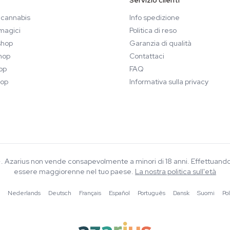
Servizio clienti
 cannabis
Info spedizione
magici
Politica di reso
hop
Garanzia di qualità
hop
Contattaci
op
FAQ
op
Informativa sulla privacy
8+. Azarius non vende consapevolmente a minori di 18 anni. Effettuand
essere maggiorenne nel tuo paese.
La nostra politica sull'età
·
Nederlands
·
Deutsch
·
Français
·
Español
·
Português
·
Dansk
·
Suomi
·
Pol