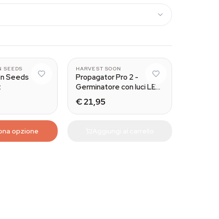
N SEEDS
HARVEST SOON
en Seeds
Propagator Pro 2 -
t
Germinatore con luci LED
e termometro
€ 21,95
ona opzione
Aggiungi al carrello