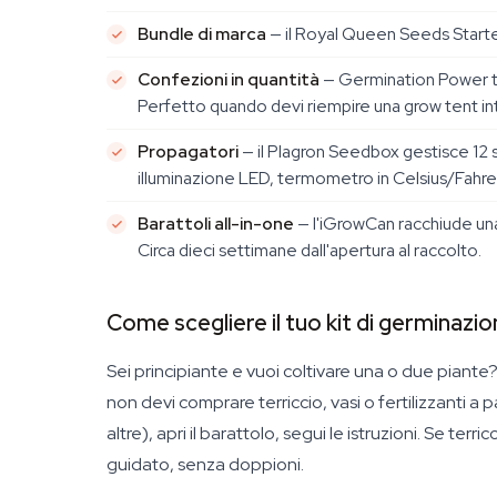
Bundle di marca
— il Royal Queen Seeds Starter
Confezioni in quantità
— Germination Power ti d
Perfetto quando devi riempire una grow tent in
Propagatori
— il Plagron Seedbox gestisce 12 
illuminazione LED, termometro in Celsius/Fahrenh
Barattoli all-in-one
— l'iGrowCan racchiude un
Circa dieci settimane dall'apertura al raccolto.
Come scegliere il tuo kit di germinazi
Sei principiante e vuoi coltivare una o due piante
non devi comprare terriccio, vasi o fertilizzanti a 
altre), apri il barattolo, segui le istruzioni. Se terric
guidato, senza doppioni.