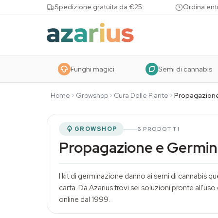
Skip to content
Spedizione gratuita da €25
Ordina entr
Funghi magici
Semi di cannabis
Home
Growshop
Cura Delle Piante
Propagazion
GROWSHOP
6 PRODOTTI
Propagazione e Germin
I kit di germinazione danno ai
semi di cannabis
que
carta. Da Azarius trovi sei soluzioni pronte all'u
online dal 1999.