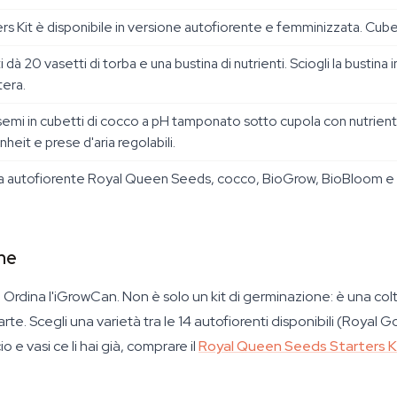
s Kit è disponibile in versione autofiorente e femminizzata. Cubet
à 20 vasetti di torba e una bustina di nutrienti. Sciogli la bustina i
tera.
semi in cubetti di cocco a pH tamponato sotto cupola con nutrien
eit e prese d'aria regolabili.
a autofiorente Royal Queen Seeds, cocco, BioGrow, BioBloom e c
one
? Ordina l'iGrowCan. Non è solo un kit di germinazione: è una co
parte. Scegli una varietà tra le 14 autofiorenti disponibili (Roya
cio e vasi ce li hai già, comprare il
Royal Queen Seeds Starters K