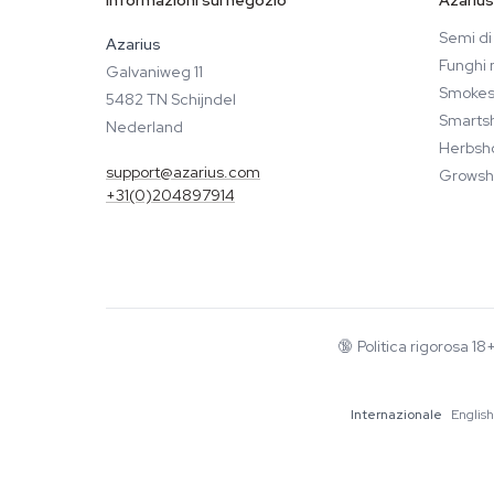
Informazioni sul negozio
Azarius
Semi di
Azarius
Funghi 
Galvaniweg 11
Smokes
5482 TN Schijndel
Smarts
Nederland
Herbsh
support@azarius.com
Growsh
+31(0)204897914
🔞
Politica rigorosa 1
Internazionale
English