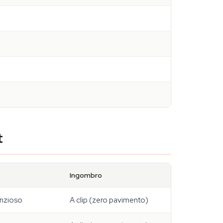
t
Ingombro
enzioso
A clip (zero pavimento)