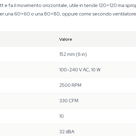
watt e fa il movimento orizzontale, utile in tende 120×120 ma sp
er una 60×60 o una 80×80, oppure come secondo ventilatore i
Valore
152 mm (6 in)
100–240 V AC, 10 W
2500 RPM
330 CFM
10
32 dBA