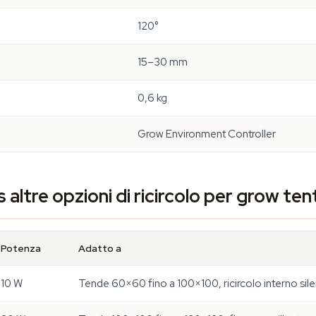
120°
15–30 mm
0,6 kg
Grow Environment Controller
altre opzioni di ricircolo per grow ten
Potenza
Adatto a
10 W
Tende 60×60 fino a 100×100, ricircolo interno sil