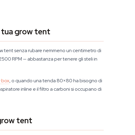
 tua grow tent
 grow tent senza rubare nemmeno un centimetro di
 2500 RPM — abbastanza per tenere gli steli in
 box
, o quando una tenda 80×80 ha bisogno di
aspiratore inline e il filtro a carboni si occupano di
grow tent