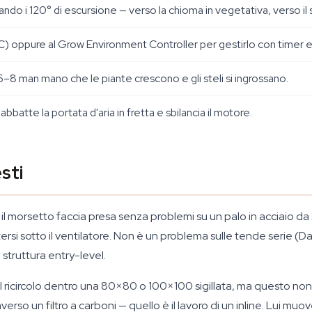
ttando i 120° di escursione — verso la chioma in vegetativa, verso il 
C) oppure al Grow Environment Controller per gestirlo con timer 
 a 6–8 man mano che le piante crescono e gli steli si ingrossano.
abbatte la portata d'aria in fretta e sbilancia il motore.
sti
il morsetto faccia presa senza problemi su un palo in acciaio 
lettersi sotto il ventilatore. Non è un problema sulle tende serie 
struttura entry-level.
il ricircolo dentro una 80×80 o 100×100 sigillata, ma questo non
raverso un filtro a carboni — quello è il lavoro di un inline. Lui muov