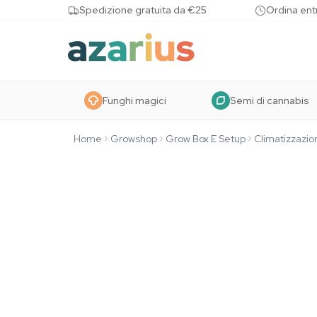
Skip to content
Spedizione gratuita da €25
Ordina entr
Funghi magici
Semi di cannabis
Home
Growshop
Grow Box E Setup
Climatizzazio