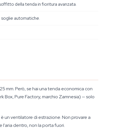
soffitto della tenda in fioritura avanzata.
e soglie automatiche.
da 25 mm. Però, se hai una tenda economica con
(Dark Box, Pure Factory, marchio Zamnesia) — solo
 è un ventilatore di estrazione. Non provare a
e l'aria
dentro
, non la porta
fuori
.