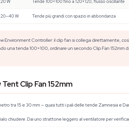
20 W
Tende 100×100 fino a 120×120, flusso oscillante
20–40 W
Tende più grandi con spazio in abbondanza
 Environment Controller: il clip fan si collega direttamente, cos
endo una tenda 100×100, ordinare un secondo Clip Fan 152mm da
 Tent Clip Fan 152mm
metro tra 15 e 30 mm — quasi tutti i pali delle tende Zamnesia e Da
ascialo chiudere. Dai uno strattone leggero al ventilatore per verifi