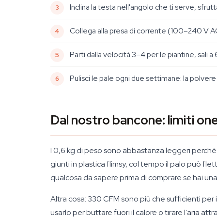
Inclina la testa nell'angolo che ti serve, sfru
Collega alla presa di corrente (100–240 V A
Parti dalla velocità 3–4 per le piantine, sali
Pulisci le pale ogni due settimane: la polvere 
Dal nostro bancone: limiti one
I 0,6 kg di peso sono abbastanza leggeri perché 
giunti in plastica flimsy, col tempo il palo può f
qualcosa da sapere prima di comprare se hai una 
Altra cosa: 330 CFM sono più che sufficienti per 
usarlo per buttare fuori il calore o tirare l'aria att