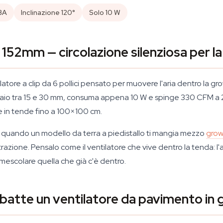
BA
Inclinazione 120°
Solo 10 W
152mm — circolazione silenziosa per la
atore a clip da 6 pollici pensato per muovere l'aria dentro la
 telaio tra 15 e 30 mm, consuma appena 10 W e spinge 330 CFM a
e in tende fino a 100×100 cm.
mo quando un modello da terra a piedistallo ti mangia mezzo
grow
strazione. Pensalo come il ventilatore che vive
dentro
la tenda: l'
 rimescolare quella che già c'è dentro.
 batte un ventilatore da pavimento in 