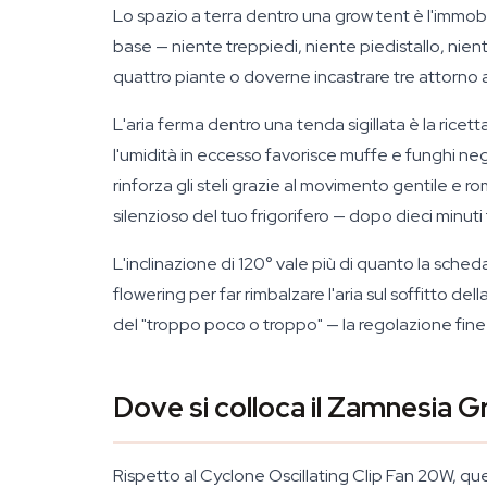
Lo spazio a terra dentro una grow tent è l'immob
base — niente treppiedi, niente piedistallo, nient
quattro piante o doverne incastrare tre attorno a
L'aria ferma dentro una tenda sigillata è la ric
l'umidità in eccesso favorisce muffe e funghi neg
rinforza gli steli grazie al movimento gentile e 
silenzioso del tuo frigorifero — dopo dieci minuti
L'inclinazione di 120° vale più di quanto la scheda 
flowering per far rimbalzare l'aria sul soffitto d
del "troppo poco o troppo" — la regolazione fine ce
Dove si colloca il Zamnesia 
Rispetto al Cyclone Oscillating Clip Fan 20W, qu