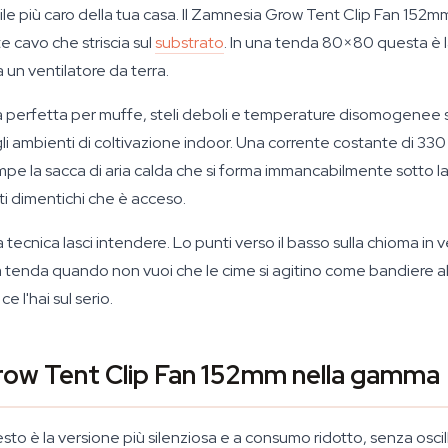
ile più caro della tua casa. Il Zamnesia Grow Tent Clip Fan 152m
e cavo che striscia sul
substrato
. In una tenda 80×80 questa è 
 un ventilatore da terra.
etta perfetta per muffe, steli deboli e temperature disomogenee 
li ambienti di coltivazione indoor. Una corrente costante di 330
rompe la sacca di aria calda che si forma immancabilmente sotto l
 ti dimentichi che è acceso.
tecnica lasci intendere. Lo punti verso il basso sulla chioma in veg
ella tenda quando non vuoi che le cime si agitino come bandiere al
 l'hai sul serio.
Grow Tent Clip Fan 152mm nella gamma
esto è la versione più silenziosa e a consumo ridotto, senza osc