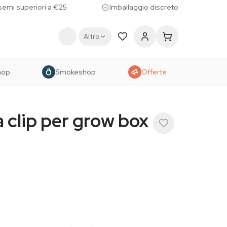
 semi superiori a €25
Imballaggio discreto
Altro
hop
Smokeshop
Offerte
a clip per grow box