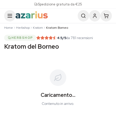
Skip to content
Spedizione gratuita da €25
Home
Herbshop
Kratom
Kratom Borneo
4.5
/5
da 781 recensioni
HERBSHOP
Kratom del Borneo
Caricamento...
Contenuto in arrivo.