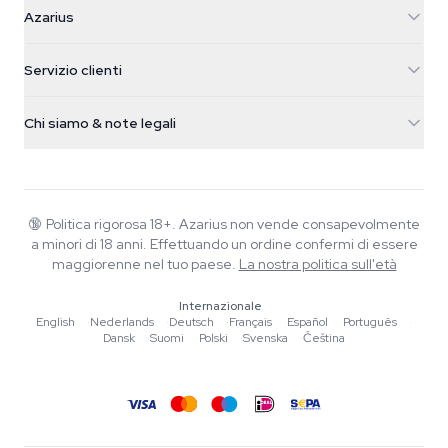
Azarius
Azarius
Galvaniweg 11
5482 TN Schijndel
Semi di cannabis
Servizio clienti
Nederland
Funghi magici
Info spedizione
support@azarius.com
Smokeshop
Chi siamo & note legali
+31(0)204897914
Politica di reso
Smartshop
Chi è Azarius
Garanzia di qualità
Herbshop
Wiki
Contattaci
Growshop
Blog
🔞
Politica rigorosa 18+. Azarius non vende consapevolmente
FAQ
a minori di 18 anni. Effettuando un ordine confermi di essere
Musica
Informativa sulla privacy
maggiorenne nel tuo paese.
La nostra politica sull'età
Scrittori
Internazionale
Linee guida editoriali
English
·
Nederlands
·
Deutsch
·
Français
·
Español
·
Português
·
Dansk
·
Suomi
·
Polski
·
Svenska
·
Čeština
Strumenti e Calcolatori
Promozioni
Mappa del sito