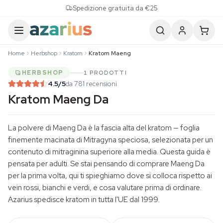
Skip to content
Spedizione gratuita da €25
Home
Herbshop
Kratom
Kratom Maeng
HERBSHOP
1 PRODOTTI
4.5
/5
da 781 recensioni
Kratom Maeng Da
La polvere di Maeng Da è la fascia alta del kratom — foglia
finemente macinata di Mitragyna speciosa, selezionata per un
contenuto di mitraginina superiore alla media. Questa guida è
pensata per adulti. Se stai pensando di comprare Maeng Da
per la prima volta, qui ti spieghiamo dove si colloca rispetto ai
vein rossi, bianchi e verdi, e cosa valutare prima di ordinare.
Azarius spedisce kratom in tutta l'UE dal 1999.