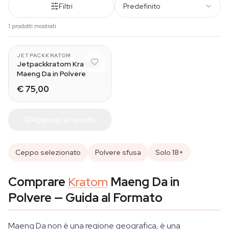
Filtri
Predefinito
1 prodotti mostrati
250 g
JETPACKKRATOM
Jetpackkratom Kratom
Maeng Da in Polvere
€ 75,00
Aggiungi al carrello
Ceppo selezionato
Polvere sfusa
Solo 18+
Comprare
Kratom
Maeng Da in
Polvere — Guida al Formato
Maeng Da non è una regione geografica, è una