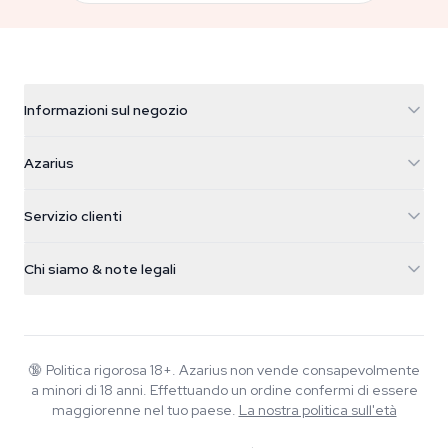
Informazioni sul negozio
Azarius
Azarius
Galvaniweg 11
5482 TN Schijndel
Semi di cannabis
Servizio clienti
Nederland
Funghi magici
Info spedizione
support@azarius.com
Smokeshop
Chi siamo & note legali
+31(0)204897914
Politica di reso
Smartshop
Chi è Azarius
Garanzia di qualità
Herbshop
Wiki
Contattaci
Growshop
Blog
🔞
Politica rigorosa 18+. Azarius non vende consapevolmente
FAQ
a minori di 18 anni. Effettuando un ordine confermi di essere
Musica
Informativa sulla privacy
maggiorenne nel tuo paese.
La nostra politica sull'età
Scrittori