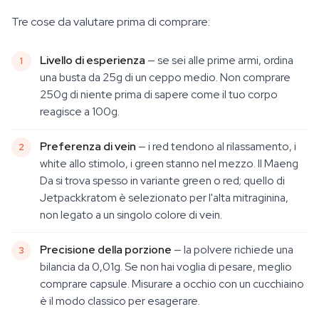
Tre cose da valutare prima di comprare:
Livello di esperienza
— se sei alle prime armi, ordina
una busta da 25g di un ceppo medio. Non comprare
250g di niente prima di sapere come il tuo corpo
reagisce a 100g.
Preferenza di vein
— i red tendono al rilassamento, i
white allo stimolo, i green stanno nel mezzo. Il Maeng
Da si trova spesso in variante green o red; quello di
Jetpackkratom è selezionato per l'alta mitraginina,
non legato a un singolo colore di vein.
Precisione della porzione
— la polvere richiede una
bilancia da 0,01g. Se non hai voglia di pesare, meglio
comprare capsule. Misurare a occhio con un cucchiaino
è il modo classico per esagerare.