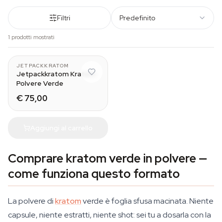
Filtri
Predefinito
1 prodotti mostrati
250 g
JETPACKKRATOM
Jetpackkratom Kratom
Polvere Verde
€ 75,00
Aggiungi al carrello
Comprare kratom verde in polvere —
come funziona questo formato
La polvere di
kratom
verde è foglia sfusa macinata. Niente
capsule, niente estratti, niente shot: sei tu a dosarla con la