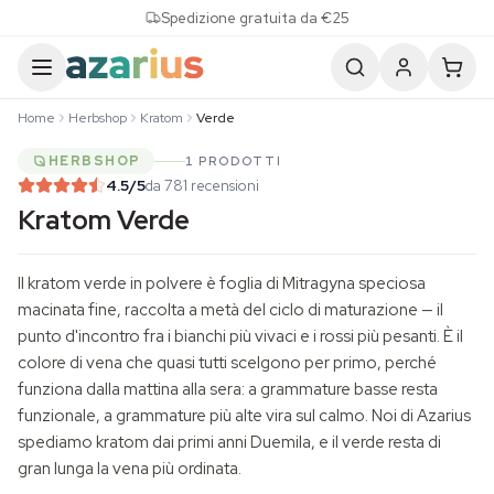
Skip to content
Spedizione gratuita da €25
Home
Herbshop
Kratom
Verde
HERBSHOP
1 PRODOTTI
4.5
/5
da 781 recensioni
Kratom Verde
Il kratom verde in polvere è foglia di
Mitragyna speciosa
macinata fine, raccolta a metà del ciclo di maturazione — il
punto d'incontro fra i bianchi più vivaci e i rossi più pesanti. È il
colore di vena che quasi tutti scelgono per primo, perché
funziona dalla mattina alla sera: a grammature basse resta
funzionale, a grammature più alte vira sul calmo. Noi di Azarius
spediamo kratom dai primi anni Duemila, e il verde resta di
gran lunga la vena più ordinata.