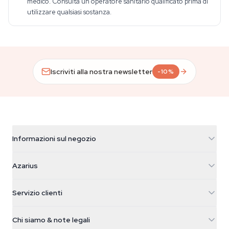
medico. Consulta un operatore sanitario qualificato prima di
utilizzare qualsiasi sostanza.
Iscriviti alla nostra newsletter
-10%
Informazioni sul negozio
Azarius
Azarius
Galvaniweg 11
5482 TN Schijndel
Semi di cannabis
Servizio clienti
Nederland
Funghi magici
Info spedizione
support@azarius.com
Smokeshop
Chi siamo & note legali
+31(0)204897914
Politica di reso