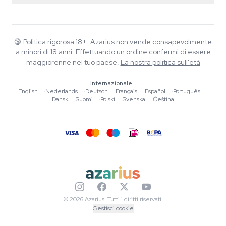
Smartshop
Chi è Azarius
Garanzia di qualità
Herbshop
Wiki
Contattaci
Growshop
Blog
🔞
Politica rigorosa 18+. Azarius non vende consapevolmente
FAQ
a minori di 18 anni. Effettuando un ordine confermi di essere
Musica
Informativa sulla privacy
maggiorenne nel tuo paese.
La nostra politica sull'età
Scrittori
Internazionale
Linee guida editoriali
English
·
Nederlands
·
Deutsch
·
Français
·
Español
·
Português
·
Dansk
·
Suomi
·
Polski
·
Svenska
·
Čeština
Strumenti e Calcolatori
Promozioni
Mappa del sito
© 2026 Azarius. Tutti i diritti riservati.
Gestisci cookie