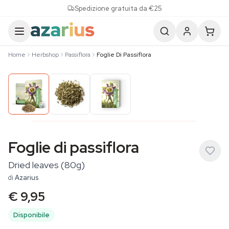
Skip to content
Spedizione gratuita da €25
Home
Herbshop
Passiflora
Foglie Di Passiflora
Foglie di passiflora
Dried leaves (80g)
di
Azarius
€ 9,95
Disponibile