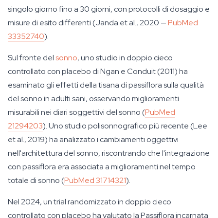
singolo giorno fino a 30 giorni, con protocolli di dosaggio e
misure di esito differenti (Janda et al., 2020 —
PubMed
33352740
).
Sul fronte del
sonno
, uno studio in doppio cieco
controllato con placebo di Ngan e Conduit (2011) ha
esaminato gli effetti della tisana di passiflora sulla qualità
del sonno in adulti sani, osservando miglioramenti
misurabili nei diari soggettivi del sonno (
PubMed
21294203
). Uno studio polisonnografico più recente (Lee
et al., 2019) ha analizzato i cambiamenti oggettivi
nell'architettura del sonno, riscontrando che l'integrazione
con passiflora era associata a miglioramenti nel tempo
totale di sonno (
PubMed 31714321
).
Nel 2024, un trial randomizzato in doppio cieco
controllato con placebo ha valutato la
Passiflora incarnata