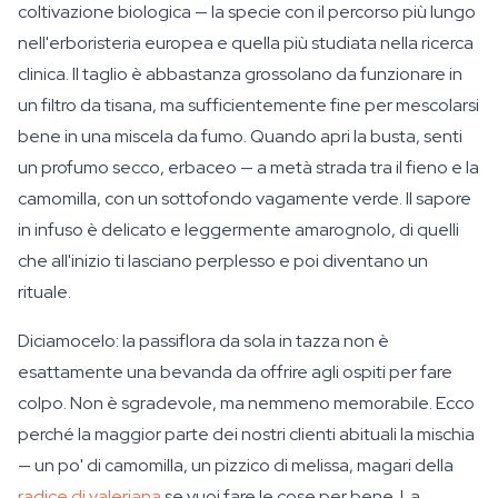
coltivazione biologica — la specie con il percorso più lungo
nell'erboristeria europea e quella più studiata nella ricerca
clinica. Il taglio è abbastanza grossolano da funzionare in
un filtro da tisana, ma sufficientemente fine per mescolarsi
bene in una miscela da fumo. Quando apri la busta, senti
un profumo secco, erbaceo — a metà strada tra il fieno e la
camomilla, con un sottofondo vagamente verde. Il sapore
in infuso è delicato e leggermente amarognolo, di quelli
che all'inizio ti lasciano perplesso e poi diventano un
rituale.
Diciamocelo: la passiflora da sola in tazza non è
esattamente una bevanda da offrire agli ospiti per fare
colpo. Non è sgradevole, ma nemmeno memorabile. Ecco
perché la maggior parte dei nostri clienti abituali la mischia
— un po' di camomilla, un pizzico di melissa, magari della
radice di valeriana
se vuoi fare le cose per bene. La