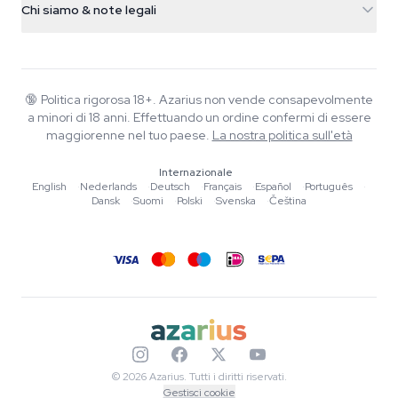
Smokeshop
Chi siamo & note legali
+31(0)204897914
Politica di reso
Smartshop
Chi è Azarius
Garanzia di qualità
Herbshop
Wiki
Contattaci
Growshop
Blog
🔞
Politica rigorosa 18+. Azarius non vende consapevolmente
FAQ
a minori di 18 anni. Effettuando un ordine confermi di essere
Musica
Informativa sulla privacy
maggiorenne nel tuo paese.
La nostra politica sull'età
Scrittori
Internazionale
Linee guida editoriali
English
·
Nederlands
·
Deutsch
·
Français
·
Español
·
Português
·
Dansk
·
Suomi
·
Polski
·
Svenska
·
Čeština
Strumenti e Calcolatori
Promozioni
Mappa del sito
© 2026 Azarius. Tutti i diritti riservati.
Gestisci cookie