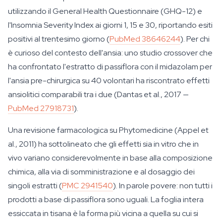
utilizzando il General Health Questionnaire (GHQ-12) e
l'Insomnia Severity Index ai giorni 1, 15 e 30, riportando esiti
positivi al trentesimo giorno (
PubMed 38646244
). Per chi
è curioso del contesto dell'ansia: uno studio crossover che
ha confrontato l'estratto di passiflora con il midazolam per
l'ansia pre-chirurgica su 40 volontari ha riscontrato effetti
ansiolitici comparabili tra i due (Dantas et al., 2017 —
PubMed 27918731
).
Una revisione farmacologica su
Phytomedicine
(Appel et
al., 2011) ha sottolineato che gli effetti sia in vitro che in
vivo variano considerevolmente in base alla composizione
chimica, alla via di somministrazione e al dosaggio dei
singoli estratti (
PMC 2941540
). In parole povere: non tutti i
prodotti a base di passiflora sono uguali. La foglia intera
essiccata in tisana è la forma più vicina a quella su cui si