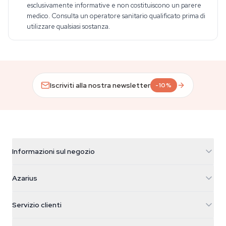
esclusivamente informative e non costituiscono un parere
medico. Consulta un operatore sanitario qualificato prima di
utilizzare qualsiasi sostanza.
Iscriviti alla nostra newsletter
-10%
Informazioni sul negozio
Azarius
Azarius
Galvaniweg 11
5482 TN Schijndel
Semi di cannabis
Servizio clienti
Nederland
Funghi magici
Info spedizione
support@azarius.com