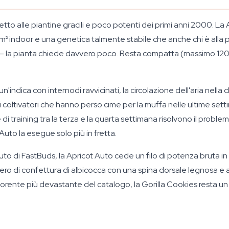
tto alle piantine gracili e poco potenti dei primi anni 2000. La 
m² indoor e una genetica talmente stabile che anche chi è alla p
— la pianta chiede davvero poco. Resta compatta (massimo 120 cm
n'indica con internodi ravvicinati, la circolazione dell'aria nella
 coltivatori che hanno perso cime per la muffa nelle ultime se
di training tra la terza e la quarta settimana risolvono il problema
Auto la esegue solo più in fretta.
to di FastBuds, la Apricot Auto cede un filo di potenza bruta in
ero di confettura di albicocca con una spina dorsale legnosa e
ofiorente più devastante del catalogo, la Gorilla Cookies resta 