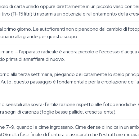
liolo di carta umido oppure direttamente in un piccolo vaso con te
itivo (11–15 litri) ti risparmia un potenziale rallentamento della cresc
dal primo giorno. Le autofiorenti non dipendono dal cambio di fotope
unzionano alla grande per questo scopo.
mane — l'apparato radicale è ancora piccolo e l'eccesso d'acqua è i
cio prima di annaffiare di nuovo.
torno alla terza settimana, piegando delicatamente lo stelo principa
ot Auto, questo passaggio è fondamentale per la circolazione dell'a
 sensibili alla sovra-fertilizzazione rispetto alle fotoperiodiche
 segni di carenza (foglie basse pallide, crescita lenta).
imane 7–9, quando le cime ingrossano. Cime dense di indica in un amb
 50% nella fase finale di fioritura e assicurati che l'estrattore muo