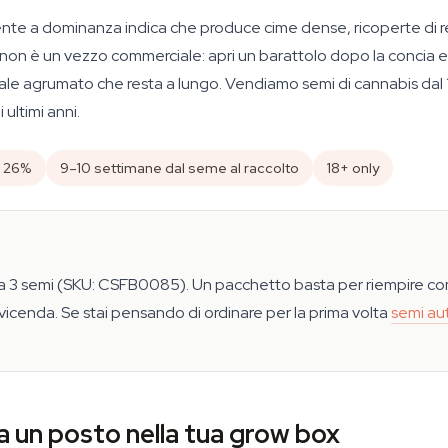
ente a dominanza indica che produce cime dense, ricoperte di r
on è un vezzo commerciale: apri un barattolo dopo la concia e ti 
ale agrumato che resta a lungo. Vendiamo semi di cannabis dal 1
ultimi anni.
l 26%
9–10 settimane dal seme al raccolto
18+ only
da 3 semi (SKU: CSFB0085). Un pacchetto basta per riempire co
vicenda. Se stai pensando di ordinare per la prima volta
semi aut
a un posto nella tua grow box