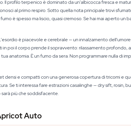
o. Il profilo terpenico è dominato da un'albicocca fresca e mat
conosci al primo respiro. Sotto quella nota principale trovi sfu
 fumo è spesso ma liscio, quasi cremoso. Se hai mai aperto un ba
L'esordio è piacevole e cerebrale — un innalzamento dell'umore 
n poi il corpo prende il sopravvento: rilassamento profondo, art
la tua anatomia. È un fumo da sera. Non programmare nulla di 
get densi e compatti con una generosa copertura di tricomi e qu
ra. Se ti interessa fare estrazioni casalinghe — dry sift, rosin, 
o sarà più che soddisfacente.
Apricot Auto