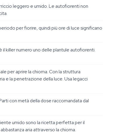
rriccio leggero e umido. Le autofiorenti non
ita.
riodo per fiorire, quindi più ore di luce significano
l killer numero uno delle plantule autofiorenti.
le per aprire la chioma. Con la struttura
ria e la penetrazione della luce. Usa legacci
. Parti con metà della dose raccomandata dal
iente umido sono la ricetta perfetta per il
va abbastanza aria attraverso la chioma.