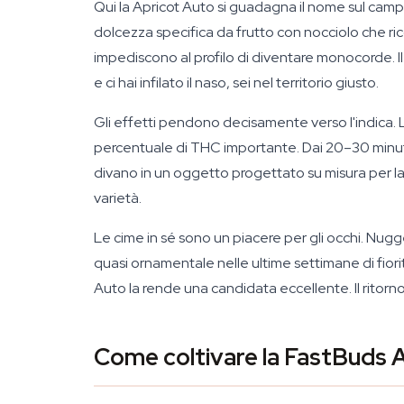
Qui la Apricot Auto si guadagna il nome sul camp
dolcezza specifica da frutto con nocciolo che ri
impediscono al profilo di diventare monocorde. Il
e ci hai infilato il naso, sei nel territorio giusto.
Gli effetti pendono decisamente verso l'indica. 
percentuale di THC importante. Dai 20–30 minuti i
divano in un oggetto progettato su misura per 
varietà.
Le cime in sé sono un piacere per gli occhi. Nug
quasi ornamentale nelle ultime settimane di fioritu
Auto la rende una candidata eccellente. Il ritorn
Come coltivare la FastBuds 