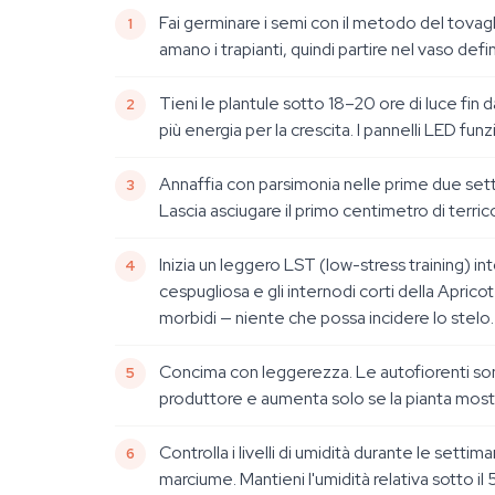
Fai germinare i semi con il metodo del tovag
amano i trapianti, quindi partire nel vaso defin
Tieni le plantule sotto 18–20 ore di luce fin 
più energia per la crescita. I pannelli LED f
Annaffia con parsimonia nelle prime due setti
Lascia asciugare il primo centimetro di terric
Inizia un leggero LST (low-stress training) in
cespugliosa e gli internodi corti della Apric
morbidi — niente che possa incidere lo stelo.
Concima con leggerezza. Le autofiorenti sono
produttore e aumenta solo se la pianta mostra
Controlla i livelli di umidità durante le sett
marciume. Mantieni l'umidità relativa sotto il