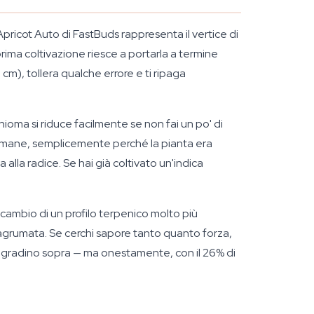
Apricot Auto di FastBuds rappresenta il vertice di
rima coltivazione riesce a portarla a termine
), tollera qualche errore e ti ripaga
 chioma si riduce facilmente se non fai un po' di
ttimane, semplicemente perché la pianta era
 alla radice. Se hai già coltivato un'indica
 cambio di un profilo terpenico molto più
 agrumata. Se cerchi sapore tanto quanto forza,
un gradino sopra — ma onestamente, con il 26% di