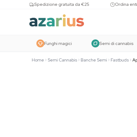
Skip to content
Spedizione gratuita da €25
Ordina entr
Funghi magici
Semi di cannabis
Home
Semi Cannabis
Banche Semi
Fastbuds
Ap