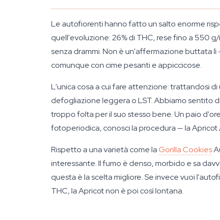
Le autofiorenti hanno fatto un salto enorme rispe
quell'evoluzione: 26% di THC, rese fino a 550 g/
senza drammi. Non è un'affermazione buttata lì 
comunque con cime pesanti e appiccicose.
L'unica cosa a cui fare attenzione: trattandosi di u
defogliazione leggera o LST. Abbiamo sentito di
troppo folta per il suo stesso bene. Un paio d'ore 
fotoperiodica, conosci la procedura — la Apricot 
Rispetto a una varietà come la
Gorilla Cookies
Au
interessante. Il fumo è denso, morbido e sa davv
questa è la scelta migliore. Se invece vuoi l'aut
THC, la Apricot non è poi così lontana.