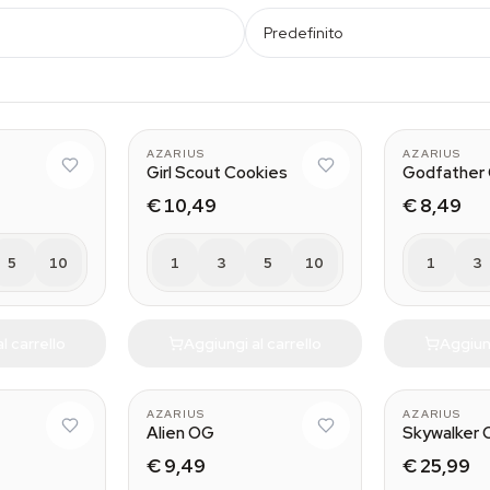
Predefinito
AZARIUS
AZARIUS
Girl Scout Cookies
Godfather
€ 10,49
€ 8,49
5
10
1
3
5
10
1
3
l carrello
Aggiungi al carrello
Aggiung
AZARIUS
AZARIUS
Alien OG
Skywalker
€ 9,49
€ 25,99