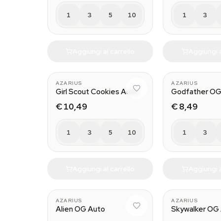
1
3
5
10
1
3
Aggiungi al carrello
Aggiungi a
AZARIUS
AZARIUS
Girl Scout Cookies Auto
Godfather OG
€ 10,49
€ 8,49
1
3
5
10
1
3
Aggiungi al carrello
Aggiungi a
AZARIUS
AZARIUS
Alien OG Auto
Skywalker OG