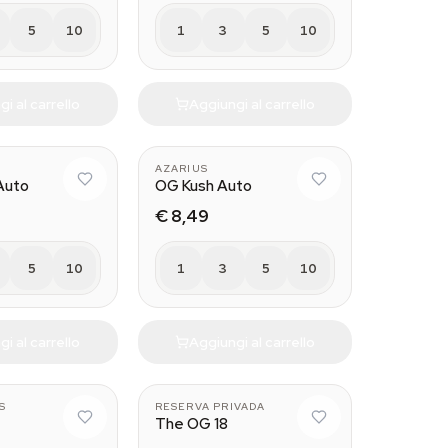
5
10
1
3
5
10
i al carrello
Aggiungi al carrello
AZARIUS
Auto
OG Kush Auto
€ 8,49
5
10
1
3
5
10
i al carrello
Aggiungi al carrello
10
S
RESERVA PRIVADA
The OG 18