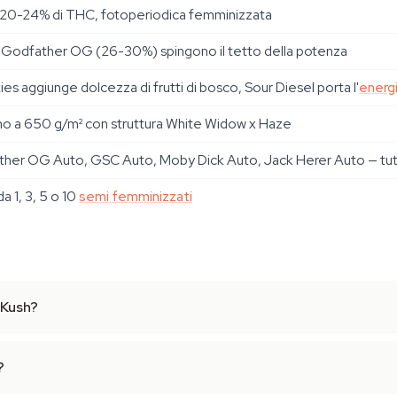
 al 20-24% di THC, fotoperiodica femminizzata
Godfather OG (26-30%) spingono il tetto della potenza
es aggiunge dolcezza di frutti di bosco, Sour Diesel porta l'
energ
ino a 650 g/m² con struttura White Widow x Haze
her OG Auto, GSC Auto, Moby Dick Auto, Jack Herer Auto — tutt
a 1, 3, 5 o 10
semi femminizzati
 Kush?
?