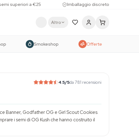
 semi superiori a €25
Imballaggio discreto
Altro
hop
Smokeshop
Offerte
4.5
/5
da 781 recensioni
ruce Banner, Godfather OG e Girl Scout Cookies.
omprare i semi di OG Kush che hanno costruito il