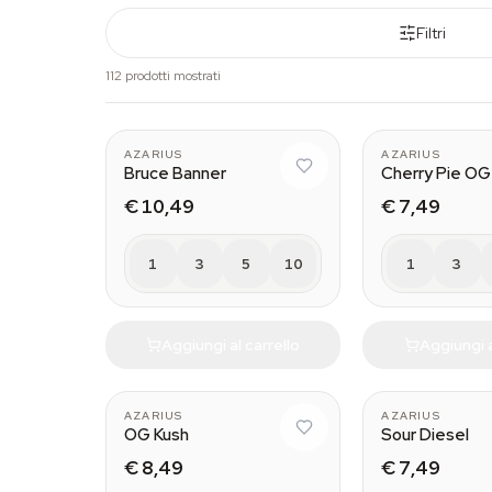
Filtri
112 prodotti mostrati
AZARIUS
AZARIUS
Bruce Banner
Cherry Pie OG
€ 10,49
€ 7,49
1
3
5
10
1
3
Aggiungi al carrello
Aggiungi a
AZARIUS
AZARIUS
OG Kush
Sour Diesel
€ 8,49
€ 7,49