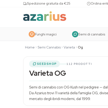
Skip to content
Spedizione gratuita da €25
Ordina entr
Funghi magici
Semi di cannabis
Home
Semi Cannabis
Varieta
Og
SEEDSHOP
112 PRODOTTI
Varieta OG
Semi di cannabis
con OG Kush nel pedigree — dal 
Da Azarius trovi 11 varietà della famiglia OG, div
mercato degli ibridi moderni, dal 1999.