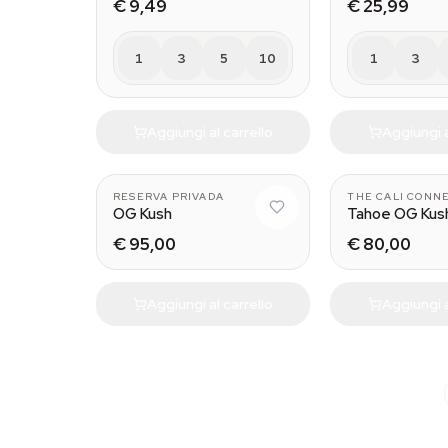
€ 9,49
€ 25,99
1
3
5
10
1
3
Aggiungi al carrello
Aggiungi a
10
RESERVA PRIVADA
THE CALI CONN
OG Kush
Tahoe OG Kus
€ 95,00
€ 80,00
Aggiungi al carrello
Aggiungi a