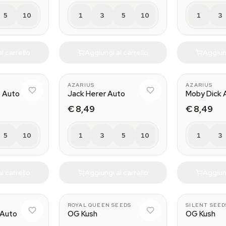
5
10
1
3
5
10
1
3
l carrello
Aggiungi al carrello
Aggiung
AZARIUS
AZARIUS
 Auto
Jack Herer Auto
Moby Dick 
€ 8,49
€ 8,49
5
10
1
3
5
10
1
3
l carrello
Aggiungi al carrello
Aggiung
ROYAL QUEEN SEEDS
SILENT SEED
 Auto
OG Kush
OG Kush