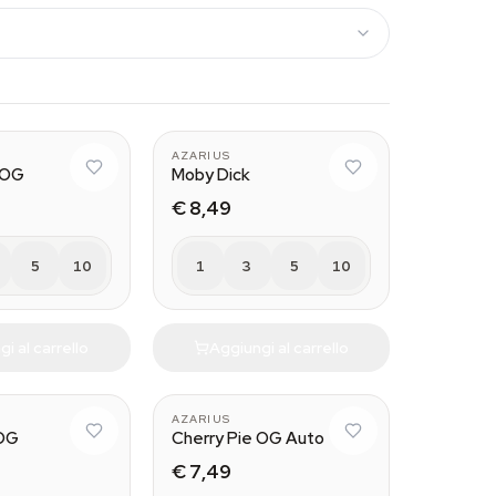
AZARIUS
 OG
Moby Dick
€ 8,49
5
10
1
3
5
10
i al carrello
Aggiungi al carrello
AZARIUS
 OG
Cherry Pie OG Auto
€ 7,49