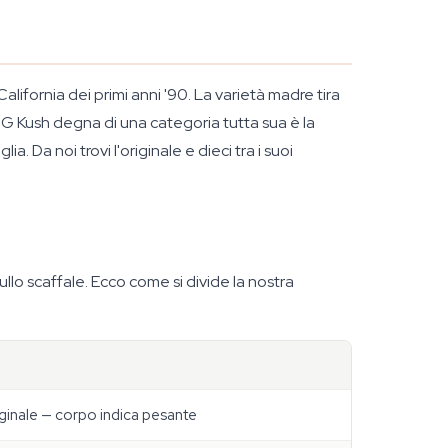
alifornia dei primi anni '90. La varietà madre tira
OG Kush degna di una categoria tutta sua è la
 Da noi trovi l'originale e dieci tra i suoi
ullo scaffale. Ecco come si divide la nostra
iginale — corpo indica pesante