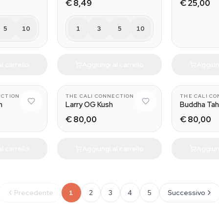
€ 8,49
€ 25,00
5
10
1
3
5
10
l carrello
Aggiungi al carrello
Aggiung
ECTION
THE CALI CONNECTION
THE CALI C
h
Larry OG Kush
Buddha Ta
€ 80,00
€ 80,00
l carrello
Aggiungi al carrello
Aggiung
Precedente
1
2
3
4
5
Successivo