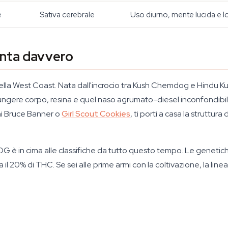
e
Sativa cerebrale
Uso diurno, mente lucida e 
onta davvero
la West Coast. Nata dall'incrocio tra Kush Chemdog e Hindu Kush
giungere corpo, resina e quel naso agrumato-diesel inconfondibi
ni Bruce Banner o
Girl Scout Cookies
, ti porti a casa la struttu
OG è in cima alle classifiche da tutto questo tempo. Le genetic
 il 20% di THC. Se sei alle prime armi con la coltivazione, la lin