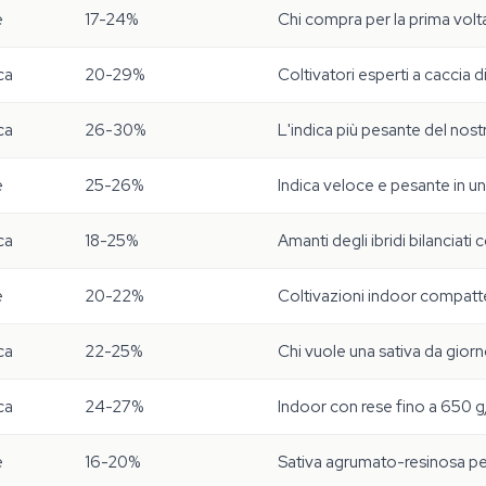
e
17-24%
Chi compra per la prima volta 
ca
20-29%
Coltivatori esperti a caccia 
ca
26-30%
L'indica più pesante del nost
e
25-26%
Indica veloce e pesante in un
ca
18-25%
Amanti degli ibridi bilanciati 
e
20-22%
Coltivazioni indoor compatt
ca
22-25%
Chi vuole una sativa da giorn
ca
24-27%
Indoor con rese fino a 650 
e
16-20%
Sativa agrumato-resinosa per 