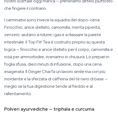
nostro scaffale oggi manca — preferiamo dirtelo piuttosto
che fingere il contrario.
I carminativi sono invece la squadra del dopo-cena.
Finocchio, anice stellato, camomilla, menta piperita,
zenzero: aiutano a ridurre i gas e a rilassare la parete
intestinale. Il Top Fit! Tea è costruito proprio su questa
logica — finocchio e anice stellato per il corpo, camomilla e
rosa per ammorbidire, rosmarino in chiusura. Lo prepari in
foglia sfusa, dieci minuti di infusione, dopo una cena
esagerata. Il Ginger Chai fa un lavoro simile ma con più
mordente e la sferzata di caffeina del tè nero di base —
meglio se la tua digestione tende al freddo e al
rallentamento.
Polveri ayurvediche — triphala e curcuma