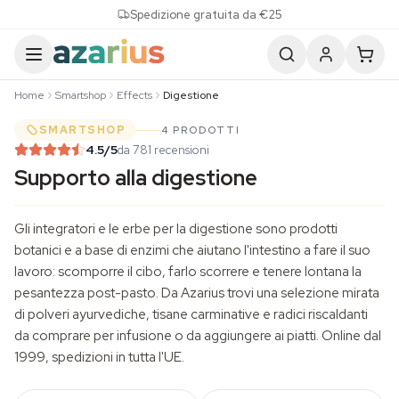
Skip to content
Spedizione gratuita da €25
Home
Smartshop
Effects
Digestione
SMARTSHOP
4 PRODOTTI
4.5
/5
da 781 recensioni
Supporto alla digestione
Gli integratori e le erbe per la digestione sono prodotti
botanici e a base di enzimi che aiutano l'intestino a fare il suo
lavoro: scomporre il cibo, farlo scorrere e tenere lontana la
pesantezza post-pasto. Da Azarius trovi una selezione mirata
di polveri ayurvediche,
tisane
carminative e radici riscaldanti
da comprare per infusione o da aggiungere ai piatti. Online dal
1999, spedizioni in tutta l'UE.