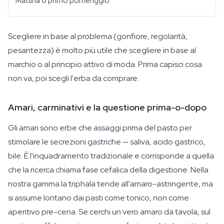
Mattina o primo pomeriggio
Scegliere in base al problema (gonfiore, regolarità,
pesantezza) è molto più utile che scegliere in base al
marchio o al principio attivo di moda. Prima capisci cosa
non va, poi scegli l'erba da comprare.
Amari, carminativi e la questione prima-o-dopo
Gli amari sono erbe che assaggi prima del pasto per
stimolare le secrezioni gastriche — saliva, acido gastrico,
bile. È l'inquadramento tradizionale e corrisponde a quella
che la ricerca chiama fase cefalica della digestione. Nella
nostra gamma la triphala tende all'amaro-astringente, ma
si assume lontano dai pasti come tonico, non come
aperitivo pre-cena. Se cerchi un vero amaro da tavola, sul