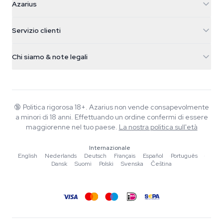
Azarius
Galvaniweg 11
5482 TN Schijndel
Semi di cannabis
Servizio clienti
Nederland
Funghi magici
Info spedizione
support@azarius.com
Smokeshop
Chi siamo & note legali
+31(0)204897914
Politica di reso
Smartshop
Chi è Azarius
Garanzia di qualità
Herbshop
Wiki
Contattaci
Growshop
Blog
🔞
Politica rigorosa 18+. Azarius non vende consapevolmente
FAQ
a minori di 18 anni. Effettuando un ordine confermi di essere
Musica
Informativa sulla privacy
maggiorenne nel tuo paese.
La nostra politica sull'età
Scrittori
Internazionale
Linee guida editoriali
English
·
Nederlands
·
Deutsch
·
Français
·
Español
·
Português
·
Dansk
·
Suomi
·
Polski
·
Svenska
·
Čeština
Strumenti e Calcolatori
Promozioni
Mappa del sito