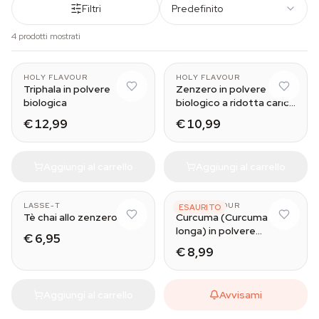
Filtri
Predefinito
4 prodotti mostrati
HOLY FLAVOUR
HOLY FLAVOUR
Triphala in polvere
Zenzero in polvere
biologica
biologico a ridotta carica
microbica
€ 12,99
€ 10,99
Aggiungi al carrello
Aggiungi al carrello
LASSE-T
HOLY FLAVOUR
ESAURITO
Tè chai allo zenzero
Curcuma (Curcuma
longa) in polvere
€ 6,95
biologica
€ 8,99
Aggiungi al carrello
Avvisami