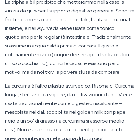
La triphala è il prodotto che metteremmo nella casella
«inizia da qui» per il supporto digestivo generale. Sono tre
frutti indiani essiccati — amla, bibhitaki, haritaki — macinati
insieme, e nell'Ayurveda viene usata come tonico
quotidiano per la regolarità intestinale. Tradizionalmente
si assume in acqua calda prima di coricarsi. Il gusto è
notoriamente ruvido (cinque dei sei sapori tradizionali in
un solo cucchiaino), quindi le capsule esistono per un
motivo, ma da noi trovi la polvere sfusa da comprare.
La curcuma è l'altro pilastro ayurvedico. Rizoma di Curcuma
longa, sterilizzato a vapore, da coltivazioni indiane. Viene
usata tradizionalmente come digestivo riscaldante —
mescolata nel dal, sobbollita nel golden milk con pepe
nero e un po' di grasso (la curcumina si assorbe meglio
così). Non è una soluzione lampo per il gonfiore acuto:
questa va integrata nella cucina di tutti i giorni.