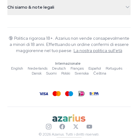
Info spedizione
support@azarius.com
Smokeshop
Chi siamo & note legali
+31(0)204897914
Politica di reso
Smartshop
Chi è Azarius
Garanzia di qualità
Herbshop
Wiki
Contattaci
Growshop
Blog
🔞
Politica rigorosa 18+. Azarius non vende consapevolmente
FAQ
a minori di 18 anni. Effettuando un ordine confermi di essere
Musica
Informativa sulla privacy
maggiorenne nel tuo paese.
La nostra politica sull'età
Scrittori
Internazionale
Linee guida editoriali
English
·
Nederlands
·
Deutsch
·
Français
·
Español
·
Português
·
Dansk
·
Suomi
·
Polski
·
Svenska
·
Čeština
Strumenti e Calcolatori
Promozioni
Mappa del sito
© 2026 Azarius. Tutti i diritti riservati.