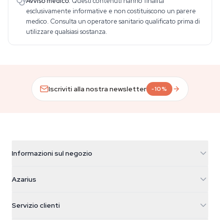
Avviso medico.
Questi contenuti hanno finalità
esclusivamente informative e non costituiscono un parere
medico. Consulta un operatore sanitario qualificato prima di
utilizzare qualsiasi sostanza.
Iscriviti alla nostra newsletter
-10%
Informazioni sul negozio
Azarius
Azarius
Galvaniweg 11
5482 TN Schijndel
Semi di cannabis
Servizio clienti
Nederland
Funghi magici