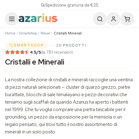
Skip to content
Spedizione gratuita da €25
Home
Smartshop
Ritual
Cristalli Minerali
SMARTSHOP
20 PRODOTTI
4.5
/5
da 781 recensioni
Cristalli e Minerali
La nostra collezione di cristalli e minerali raccoglie una ventina
di pezzi naturali selezionati — cluster di quarzo grezzo, pietre
burattate, blocchi di sale himalayano e pezzi decorativi che
teniamo sugli scaffali da quando Azarius ha aperto i battenti
nel 1999. Che tu voglia comprare una pietra tascabile per il
grounding, un pezzo da esposizione per la mensola o un
regalo pensato, qui trovi tutto il nostro assortimento di
minerali in un solo posto.