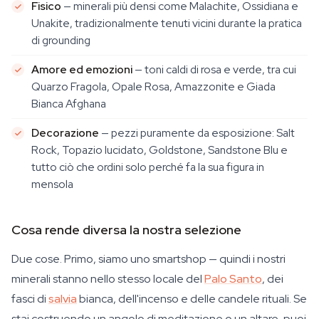
Fisico
— minerali più densi come Malachite, Ossidiana e
Unakite, tradizionalmente tenuti vicini durante la pratica
di grounding
Amore ed emozioni
— toni caldi di rosa e verde, tra cui
Quarzo Fragola, Opale Rosa, Amazzonite e Giada
Bianca Afghana
Decorazione
— pezzi puramente da esposizione: Salt
Rock, Topazio lucidato, Goldstone, Sandstone Blu e
tutto ciò che ordini solo perché fa la sua figura in
mensola
Cosa rende diversa la nostra selezione
Due cose. Primo, siamo uno smartshop — quindi i nostri
minerali stanno nello stesso locale del
Palo Santo
, dei
fasci di
salvia
bianca, dell'incenso e delle candele rituali. Se
stai costruendo un angolo di meditazione o un altare, puoi