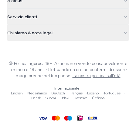
Azarius
Galvaniweg 11
5482 TN Schijndel
Semi di cannabis
Servizio clienti
Nederland
Funghi magici
Info spedizione
support@azarius.com
Smokeshop
Chi siamo & note legali
+31(0)204897914
Politica di reso
Smartshop
Chi è Azarius
Garanzia di qualità
Herbshop
Wiki
Contattaci
Growshop
Blog
🔞
Politica rigorosa 18+. Azarius non vende consapevolmente
FAQ
a minori di 18 anni. Effettuando un ordine confermi di essere
Musica
Informativa sulla privacy
maggiorenne nel tuo paese.
La nostra politica sull'età
Scrittori
Internazionale
Linee guida editoriali
English
·
Nederlands
·
Deutsch
·
Français
·
Español
·
Português
·
Dansk
·
Suomi
·
Polski
·
Svenska
·
Čeština
Strumenti e Calcolatori
Promozioni
Mappa del sito