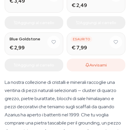
€ 3,49
€ 2,49
Aggiungi al carrello
Aggiungi al carrello
Natural
Blue Goldstone
Malachite
ESAURITO
€ 2,99
€ 7,99
Aggiungi al carrello
Avvisami
La nostra collezione di cristalli e minerali raccoglie una
ventina di pezzi naturali selezionati — cluster di quarzo
grezzo, pietre burattate, blocchi di sale himalayano e
pezzi decorativi che teniamo sugli scaffali da quando
Azarius ha aperto i battenti nel 1999. Che tu voglia
comprare una pietra tascabile per il grounding, un pezzo