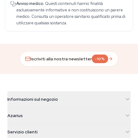
Avviso medico.
Questi contenuti hanno finalità
esclusivamente informative e non costituiscono un parere
medico. Consulta un operatore sanitario qualificato prima di
utilizzare qualsiasi sostanza.
Iscriviti alla nostra newsletter
-10%
Informazioni sul negozio
Azarius
Azarius
Galvaniweg 11
5482 TN Schijndel
Semi di cannabis
Servizio clienti
Nederland
Funghi magici