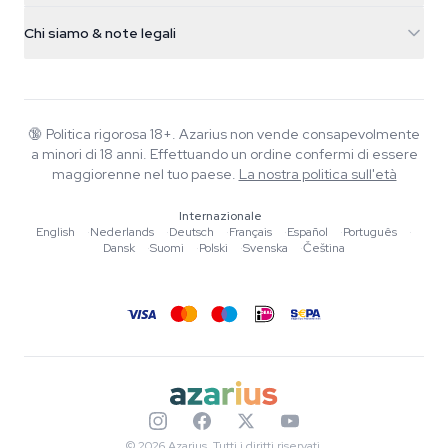
Info spedizione
support@azarius.com
Smokeshop
Chi siamo & note legali
+31(0)204897914
Politica di reso
Smartshop
Chi è Azarius
Garanzia di qualità
Herbshop
Wiki
Contattaci
Growshop
Blog
🔞
Politica rigorosa 18+. Azarius non vende consapevolmente
FAQ
a minori di 18 anni. Effettuando un ordine confermi di essere
Musica
Informativa sulla privacy
maggiorenne nel tuo paese.
La nostra politica sull'età
Scrittori
Internazionale
Linee guida editoriali
English
·
Nederlands
·
Deutsch
·
Français
·
Español
·
Português
·
Dansk
·
Suomi
·
Polski
·
Svenska
·
Čeština
Strumenti e Calcolatori
Promozioni
Mappa del sito
© 2026 Azarius. Tutti i diritti riservati.