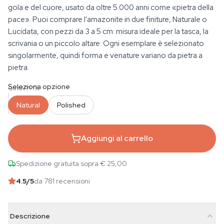
gola e del cuore, usato da oltre 5.000 anni come «pietra della
pace». Puoi comprare l'amazonite in due finiture, Naturale o
Lucidata, con pezzi da 3 a 5 cm: misura ideale per la tasca, la
scrivania o un piccolo altare. Ogni esemplare è selezionato
singolarmente, quindi forma e venature variano da pietra a
pietra.
Seleziona opzione
QUANTITÀ
Natural
Polished
Aggiungi al carrello
Spedizione gratuita sopra € 25,00
4.5
/5
da 781 recensioni
Descrizione