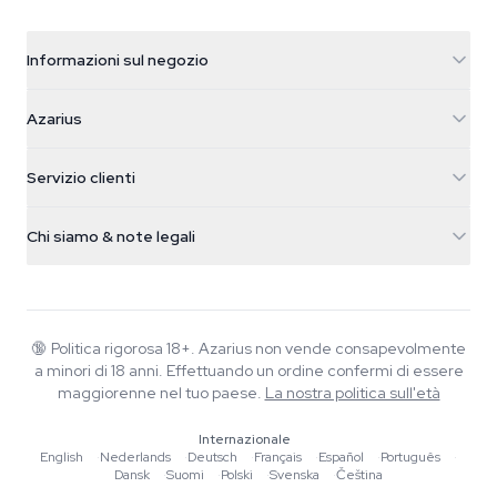
Informazioni sul negozio
Azarius
Azarius
Galvaniweg 11
5482 TN Schijndel
Semi di cannabis
Servizio clienti
Nederland
Funghi magici
Info spedizione
support@azarius.com
Smokeshop
Chi siamo & note legali
+31(0)204897914
Politica di reso
Smartshop
Chi è Azarius
Garanzia di qualità
Herbshop
Wiki
Contattaci
Growshop
Blog
🔞
Politica rigorosa 18+. Azarius non vende consapevolmente
FAQ
a minori di 18 anni. Effettuando un ordine confermi di essere
Scrittori
Informativa sulla privacy
maggiorenne nel tuo paese.
La nostra politica sull'età
Linee guida editoriali
Internazionale
Strumenti e Calcolatori
English
·
Nederlands
·
Deutsch
·
Français
·
Español
·
Português
·
Dansk
·
Suomi
·
Polski
·
Svenska
·
Čeština
Promozioni