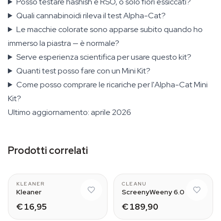
Posso testare hashish e RSO, o solo fiori essiccati?
Quali cannabinoidi rileva il test Alpha-Cat?
Le macchie colorate sono apparse subito quando ho
immerso la piastra — è normale?
Serve esperienza scientifica per usare questo kit?
Quanti test posso fare con un Mini Kit?
Come posso comprare le ricariche per l'Alpha-Cat Mini
Kit?
Ultimo aggiornamento: aprile 2026
Prodotti correlati
With spray
KLEANER
CLEANU
Kleaner
ScreenyWeeny 6.0
€ 16,95
€ 189,90