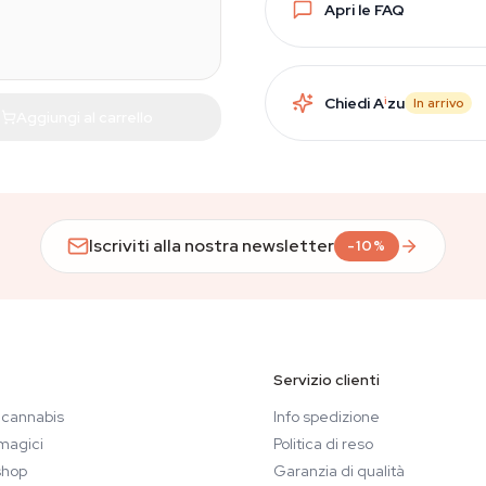
Apri le FAQ
Chiedi A
i
zu
In arrivo
Aggiungi al carrello
Iscriviti alla nostra newsletter
-10%
Servizio clienti
 cannabis
Info spedizione
magici
Politica di reso
hop
Garanzia di qualità