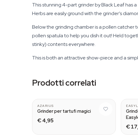
This stunning 4-part grinder by Black Leaf has a 
Herbs are easily ground with the grinder’s diamo
Below the grinding chamber is a pollen catcher to
pollen spatula to help you dish it out! Held toge
stinky) contents everywhere.
This is both an attractive show-piece and a simp
Prodotti correlati
AZARIUS
EASY
Grinder per tartufi magici
Grind
Easyl
€ 4,95
€ 17