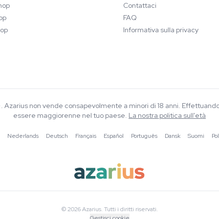
hop
Contattaci
op
FAQ
op
Informativa sulla privacy
8+. Azarius non vende consapevolmente a minori di 18 anni. Effettuand
essere maggiorenne nel tuo paese.
La nostra politica sull'età
·
Nederlands
·
Deutsch
·
Français
·
Español
·
Português
·
Dansk
·
Suomi
·
Pol
© 2026 Azarius. Tutti i diritti riservati.
Gestisci cookie