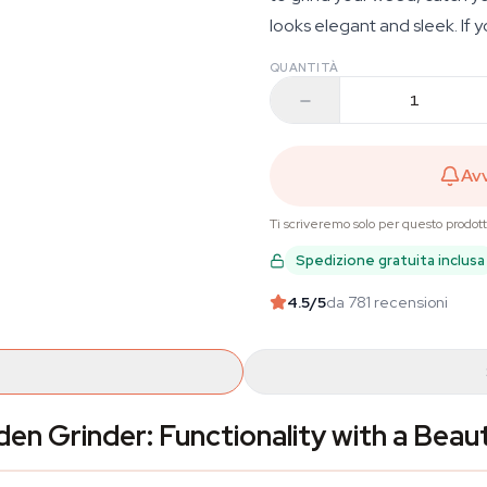
looks elegant and sleek. If y
QUANTITÀ
Avv
Ti scriveremo solo per questo prodot
Spedizione gratuita inclusa
4.5
/5
da 781 recensioni
n Grinder: Functionality with a Beaut