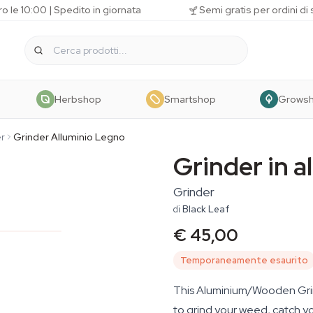
o le 10:00 | Spedito in giornata
Semi gratis per ordini di
Herbshop
Smartshop
Grows
r
Grinder Alluminio Legno
Grinder in a
Grinder
di
Black Leaf
€ 45,00
Temporaneamente esaurito
This Aluminium/Wooden Grin
to grind your weed, catch yo