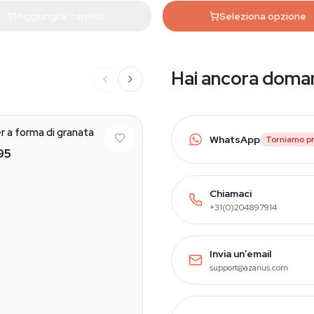
Aggiungi al carrello
Seleziona opzione
Hai ancora doma
r a forma di granata
WhatsApp
Torniamo p
95
Chiamaci
+31(0)204897914
Invia un’email
support@azarius.com