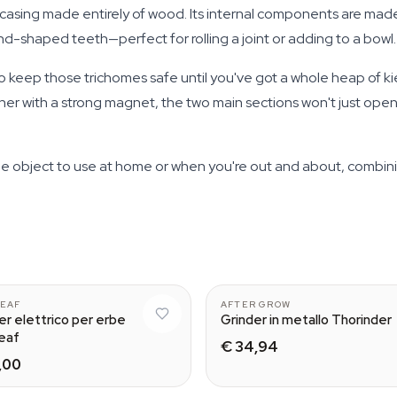
casing made entirely of wood. Its internal components are made of
nd-shaped teeth—perfect for rolling a joint or adding to a bowl.
 keep those trichomes safe until you've got a whole heap of kief
ther with a strong magnet, the two main sections won't just open 
le object to use at home or when you're out and about, combini
Black
LEAF
AFTER GROW
er elettrico per erbe
Grinder in metallo Thorinder
eaf
€ 34,94
,00