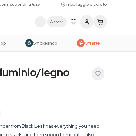
 semi superiori a €25
Imballaggio discreto
Altro
hop
Smokeshop
Offerte
lluminio/legno
der from Black Leaf has everything you need
ur crystals, and then spoon them out. It also