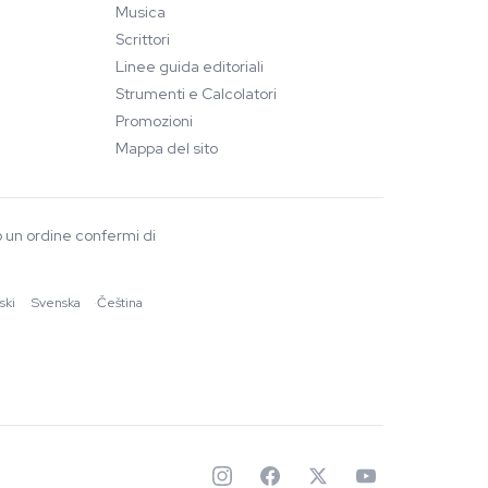
Musica
Scrittori
Linee guida editoriali
Strumenti e Calcolatori
Promozioni
Mappa del sito
o un ordine confermi di
ski
·
Svenska
·
Čeština
✦