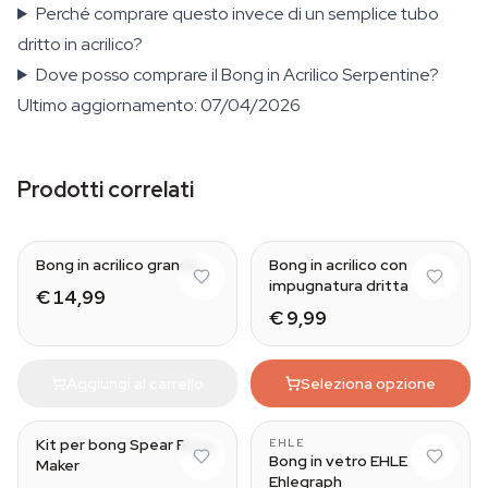
Perché comprare questo invece di un semplice tubo
dritto in acrilico?
Dove posso comprare il Bong in Acrilico Serpentine?
Ultimo aggiornamento: 07/04/2026
Prodotti correlati
Bong in acrilico grande
Bong in acrilico con
impugnatura dritta
€ 14,99
€ 9,99
Aggiungi al carrello
Seleziona opzione
Kit per bong Spear Bong
EHLE
Bong in vetro EHLE
Maker
Ehlegraph