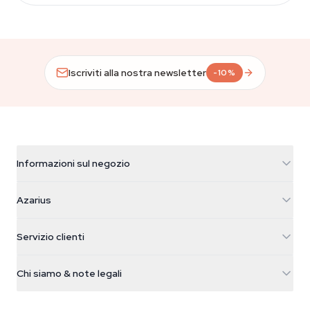
Iscriviti alla nostra newsletter
-10%
Informazioni sul negozio
Azarius
Azarius
Galvaniweg 11
5482 TN Schijndel
Semi di cannabis
Servizio clienti
Nederland
Funghi magici
Info spedizione
support@azarius.com
Smokeshop
Chi siamo & note legali
+31(0)204897914
Politica di reso
Smartshop
Chi è Azarius
Garanzia di qualità