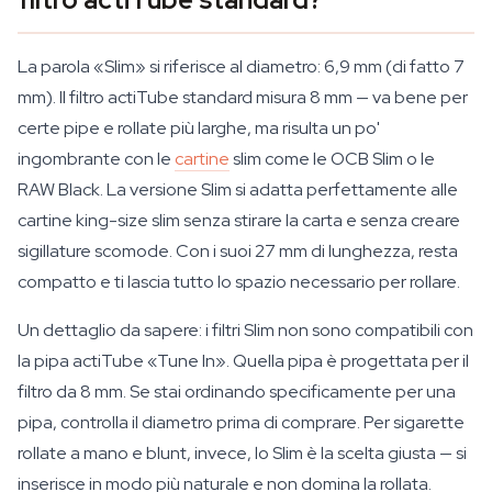
La parola «Slim» si riferisce al diametro: 6,9 mm (di fatto 7
mm). Il filtro actiTube standard misura 8 mm — va bene per
certe pipe e rollate più larghe, ma risulta un po'
ingombrante con le
cartine
slim come le OCB Slim o le
RAW Black. La versione Slim si adatta perfettamente alle
cartine king-size slim senza stirare la carta e senza creare
sigillature scomode. Con i suoi 27 mm di lunghezza, resta
compatto e ti lascia tutto lo spazio necessario per rollare.
Un dettaglio da sapere: i filtri Slim non sono compatibili con
la pipa actiTube «Tune In». Quella pipa è progettata per il
filtro da 8 mm. Se stai ordinando specificamente per una
pipa, controlla il diametro prima di comprare. Per sigarette
rollate a mano e blunt, invece, lo Slim è la scelta giusta — si
inserisce in modo più naturale e non domina la rollata.