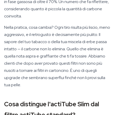
in fase gassosa di oltre il 70%. Un numero che fa riflettere,
considerando quanto è piccola la quantità di carbone
coinvolta.
Nella pratica, cosa cambia? Ogni tiro risulta più liscio, meno
aggressivo, e il retrogusto è decisamente più pulito. Il
sapore del tuo tabacco o della tua miscela di erbe passa
intatto — il carbone non lo elimina. Quello che elimina è
quella nota aspra e graffiante che ti fa tossire. Abbiamo
clienti che dopo aver provato questi filtri non sono più
riusciti a tornare ai filtri in cartoncino. È uno di quegli
upgrade che sembrano superflui finché non li provi sulla
tua pelle.
Cosa distingue l'actiTube Slim dal
filtro actiTube standard?