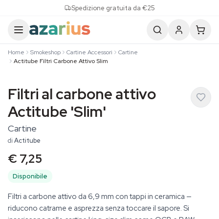
Skip to content
Spedizione gratuita da €25
Home
Smokeshop
Cartine Accessori
Cartine
Actitube Filtri Carbone Attivo Slim
Filtri al carbone attivo
Actitube 'Slim'
Cartine
di
Actitube
€ 7,25
Disponibile
Filtri a carbone attivo da 6,9 mm con tappi in ceramica —
riducono catrame e asprezza senza toccare il sapore. Si