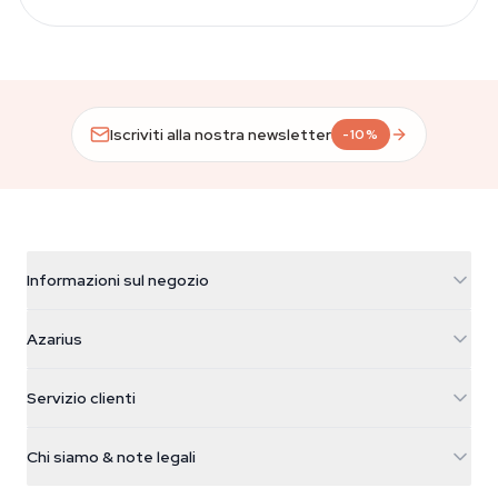
Iscriviti alla nostra newsletter
-10%
Informazioni sul negozio
Azarius
Azarius
Galvaniweg 11
5482 TN Schijndel
Semi di cannabis
Servizio clienti
Nederland
Funghi magici
Info spedizione
support@azarius.com
Smokeshop
Chi siamo & note legali
+31(0)204897914
Politica di reso
Smartshop
Chi è Azarius