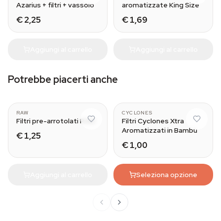
Azarius + filtri + vassoio
aromatizzate King Size
€ 2,25
€ 1,69
Aggiungi al carrello
Aggiungi al carrello
Potrebbe piacerti anche
Wide
RAW
CYCLONES
Filtri pre-arrotolati RAW
Filtri Cyclones Xtra
Aromatizzati in Bambù
€ 1,25
€ 1,00
Aggiungi al carrello
Seleziona opzione