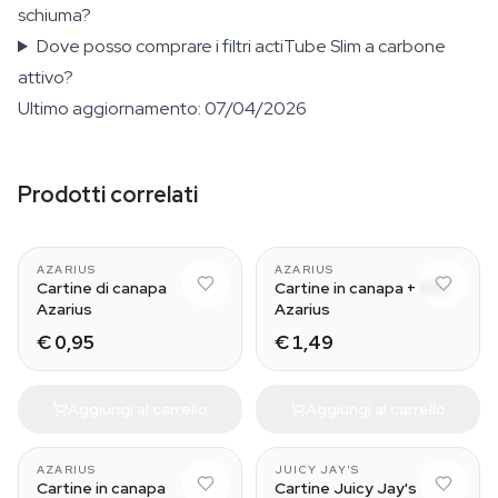
schiuma?
Dove posso comprare i filtri actiTube Slim a carbone
attivo?
Ultimo aggiornamento: 07/04/2026
Prodotti correlati
AZARIUS
AZARIUS
Cartine di canapa
Cartine in canapa + filtri
Azarius
Azarius
€ 0,95
€ 1,49
Aggiungi al carrello
Aggiungi al carrello
Green Apple
AZARIUS
JUICY JAY'S
Cartine in canapa
Cartine Juicy Jay's