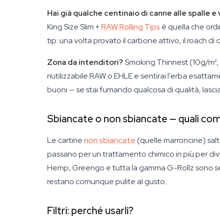
Hai già qualche centinaio di canne alle spalle e 
King Size Slim +
RAW Rolling Tips
è quella che ordin
tip: una volta provato il carbone attivo, il roach di
Zona da intenditori?
Smoking Thinnest (10g/m², la
riutilizzabile RAW o EHLE e sentirai l'erba esatta
buoni — se stai fumando qualcosa di qualità, lascia 
Sbiancate o non sbiancate — quali co
Le cartine
non sbiancate
(quelle marroncine) salta
passano per un trattamento chimico in più per di
Hemp, Greengo e tutta la gamma G-Rollz sono senz
restano comunque pulite al gusto.
Filtri: perché usarli?