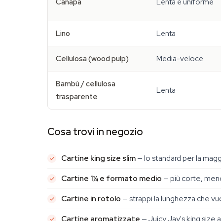
Canapa
Lenta e uniforme
Lino
Lenta
Cellulosa (wood pulp)
Media-veloce
Bambù / cellulosa
Lenta
trasparente
Cosa trovi in negozio
Cartine king size slim
— lo standard per la magg
Cartine 1¼ e formato medio
— più corte, men
Cartine in rotolo
— strappi la lunghezza che v
Cartine aromatizzate
— Juicy Jay's king size 