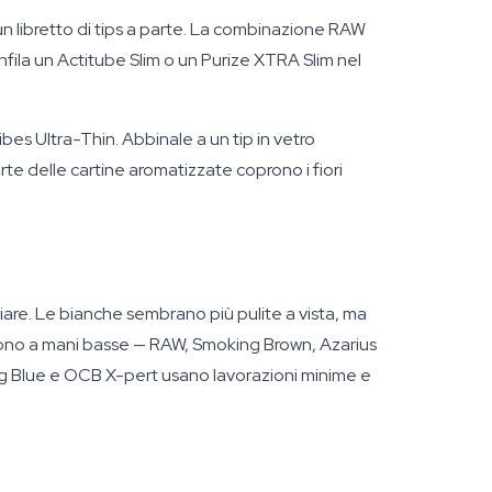
n libretto di tips a parte. La combinazione RAW
 Infila un Actitube Slim o un Purize XTRA Slim nel
bes Ultra-Thin. Abbinale a un tip in vetro
te delle cartine aromatizzate coprono i fiori
uciare. Le bianche sembrano più pulite a vista, ma
ncono a mani basse — RAW, Smoking Brown, Azarius
ng Blue e OCB X-pert usano lavorazioni minime e