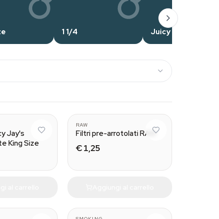
ze
1 1/4
Juicy Jay's
Green Apple
Wide
RAW
cy Jay's
Filtri pre-arrotolati RAW
te King Size
€ 1,25
i al carrello
Aggiungi al carrello
SMOKING