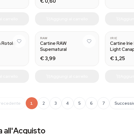
€ 0,60
l carrello
Aggiungi al carrello
Aggiung
RAW
IRIE
n Rotolo
Cartine RAW
Cartine Irie
Supernatural
Light Cana
€ 3,99
€ 1,25
l carrello
Aggiungi al carrello
Aggiung
recedente
1
2
3
4
5
6
7
Successi
 all'Acquisto