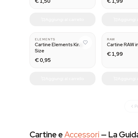
€ 1,50
€ 1,99
Aggiungi al carrello
Aggiungi a
ELEMENTS
RAW
Cartine Elements King
Cartine RAW i
Size
€ 1,99
€ 0,95
Aggiungi al carrello
Aggiungi a
P
Cartine e
Accessori
— La Guida