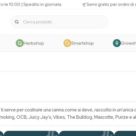
o le 10:00 | Spedito in giornata
Semi gratis per ordini di
Herbshop
Smartshop
Grows
o che ti serve per costruire una canna come si deve, raccolto in un'unic
 Smoking, OCB,
Juicy Jay's
, Vibes, The Bulldog, Mascotte, Purize e al