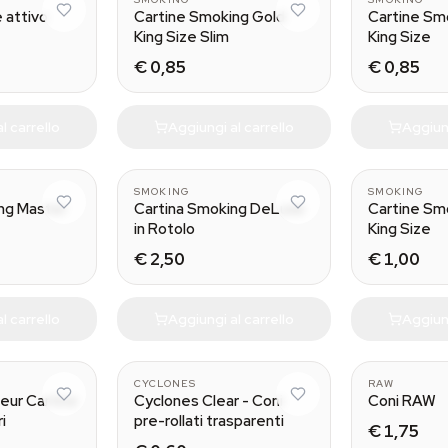
e attivo
Cartine Smoking Gold
Cartine Sm
King Size Slim
King Size
€ 0,85
€ 0,85
l carrello
Aggiungi al carrello
Aggiung
SMOKING
SMOKING
ng Master
Cartina Smoking DeLuxe
Cartine Sm
in Rotolo
King Size
€ 2,50
€ 1,00
l carrello
Aggiungi al carrello
Aggiung
CYCLONES
RAW
eur Cartine
Cyclones Clear - Coni
Coni RAW
ri
pre-rollati trasparenti
€ 1,75