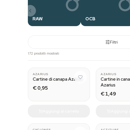
RAW
OCB
Filtri
172 prodotti mostrati
AZARIUS
AZARIUS
Cartine di canapa Azarius
Cartine in canap
Azarius
€ 0,95
€ 1,49
Aggiungi al carrello
Aggiungi a
CYCLONES
ACTITUBE