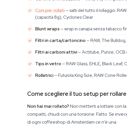
Coni pre-rollati
— salti del tutto il rollaggio
(capacità 8g), Cyclones Clear
Blunt wraps
— wrap in canapa senza tabacco firm
Filtri in carta/cartoncino
— RAW, The Bulldog, 
Filtri ai carboni attivi
— Actitube, Purize, OCB 
Tips in vetro
— RAW Glass, EHLE, Black Leaf, C
Rollatrici
— Futurola King Size, RAW Cone Roll
Come scegliere il tuo setup per rollare
Non hai mai rollato?
Non metterti a lottare con l
compatti, chiudi con una torsione. Fatto. Se invec
di ogni coffeeshop di Amsterdam ce n'è una.