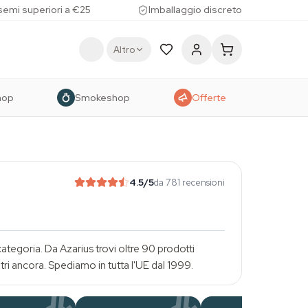
 semi superiori a €25
Imballaggio discreto
Altro
hop
Smokeshop
Offerte
4.5
/5
da 781 recensioni
a categoria. Da Azarius trovi oltre 90 prodotti
tri ancora. Spediamo in tutta l'UE dal 1999.