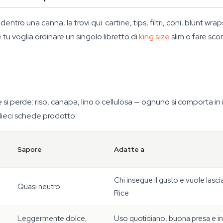
ntro una canna, la trovi qui: cartine, tips, filtri, coni, blunt wrap
e tu voglia ordinare un singolo libretto di
king size
slim o fare sco
e si perde: riso, canapa, lino o cellulosa — ognuno si comporta 
dieci schede prodotto.
Sapore
Adatte a
Chi insegue il gusto e vuole lasc
Quasi neutro
Rice
Leggermente dolce,
Uso quotidiano, buona presa e i