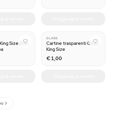
i al carrello
Aggiungi al carrello
GLASS
 King Size Xtra
Cartine trasparenti Glass
pa
King Size
€ 1,00
i al carrello
Aggiungi al carrello
vo