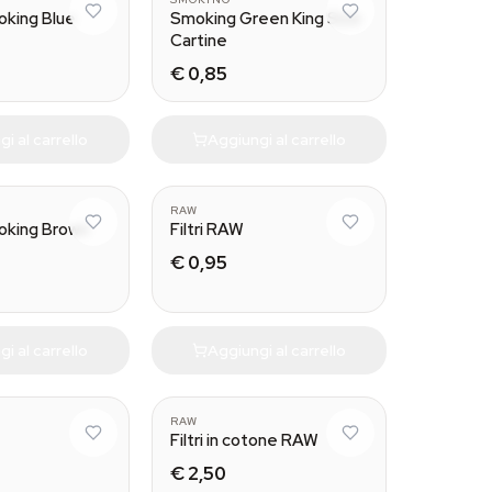
oking Blue
Smoking Green King Size
Cartine
€ 0,85
i al carrello
Aggiungi al carrello
RAW
oking Brown
Filtri RAW
€ 0,95
i al carrello
Aggiungi al carrello
RAW
Filtri in cotone RAW
€ 2,50