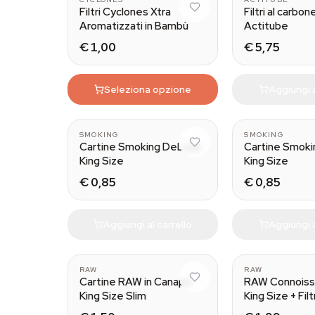
Filtri Cyclones Xtra
Filtri al carbon
Aromatizzati in Bambù
Actitube
€ 1,00
€ 5,75
Seleziona opzione
Aggiungi a
SMOKING
SMOKING
Cartine Smoking DeLuxe
Cartine Smoki
King Size
King Size
€ 0,85
€ 0,85
Aggiungi al carrello
Aggiungi a
RAW
RAW
Cartine RAW in Canapa
RAW Connoiss
King Size Slim
King Size + Filt