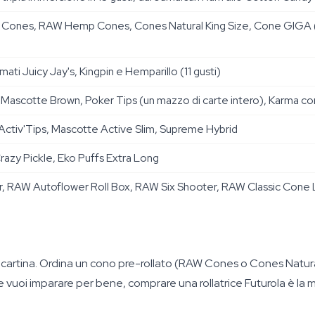
. RAW Cones, RAW Hemp Cones, Cones Natural King Size, Cone GIG
ati Juicy Jay's, Kingpin e Hemparillo (11 gusti)
Mascotte Brown, Poker Tips (un mazzo di carte intero), Karma con
Activ'Tips, Mascotte Active Slim, Supreme Hybrid
razy Pickle, Eko Puffs Extra Long
er, RAW Autoflower Roll Box, RAW Six Shooter, RAW Classic Cone
a cartina. Ordina un cono pre-rollato (RAW Cones o Cones Natural
e vuoi imparare per bene, comprare una rollatrice Futurola è la 