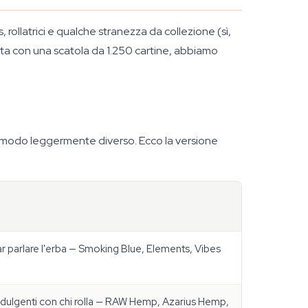
s, rollatrici e qualche stranezza da collezione (sì,
rta con una scatola da 1.250 cartine, abbiamo
in modo leggermente diverso. Ecco la versione
iar parlare l'erba — Smoking Blue, Elements, Vibes
ndulgenti con chi rolla — RAW Hemp, Azarius Hemp,