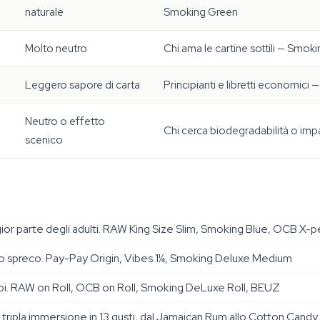
naturale
Smoking Green
Molto neutro
Chi ama le cartine sottili — Sm
Leggero sapore di carta
Principianti e libretti economic
Neutro o effetto
Chi cerca biodegradabilità o im
scenico
ior parte degli adulti. RAW King Size Slim, Smoking Blue, OCB X-p
o spreco. Pay-Pay Origin, Vibes 1¼, Smoking Deluxe Medium
uoi. RAW on Roll, OCB on Roll, Smoking DeLuxe Roll, BEUZ
a tripla immersione in 13 gusti, dal Jamaican Rum allo Cotton Candy