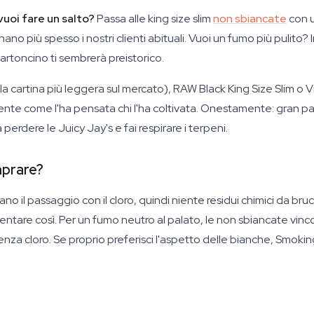
vuoi fare un salto?
Passa alle king size slim
non sbiancate
con u
ano più spesso i nostri clienti abituali. Vuoi un fumo più pulito?
 cartoncino ti sembrerà preistorico.
 cartina più leggera sul mercato), RAW Black King Size Slim o Vi
mente come l'ha pensata chi l'ha coltivata. Onestamente: gran par
perdere le Juicy Jay's e fai respirare i terpeni.
mprare?
no il passaggio con il cloro, quindi niente residui chimici da br
ventare così. Per un fumo neutro al palato, le non sbiancate vi
a cloro. Se proprio preferisci l'aspetto delle bianche, Smoki