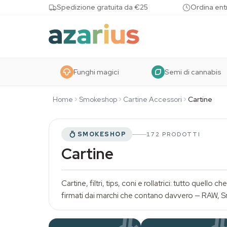
Skip to content
Spedizione gratuita da €25
Ordina entr
Funghi magici
Semi di cannabis
Home
Smokeshop
Cartine Accessori
Cartine
SMOKESHOP
172 PRODOTTI
Cartine
Cartine, filtri, tips, coni e rollatrici: tutto quell
firmati dai marchi che contano davvero — RAW,