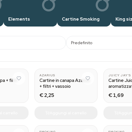
Elements
Cartine Smoking
King si
Predefinito
AZARIUS
JUICY JAY'S
a + filtri
Cartine in canapa Azarius
Cartine Jui
+ filtri + vassoio
aromatizza
€ 2,25
€ 1,69
l carrello
Aggiungi al carrello
Aggiung
40 pieces
SMOKING
SMOKING