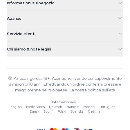
Informazioni sul negozio
Azarius
Azarius
Galvaniweg 11
5482 TN Schijndel
Semi di cannabis
Servizio clienti
Nederland
Funghi magici
Info spedizione
support@azarius.com
Smokeshop
Chi siamo & note legali
+31(0)204897914
Politica di reso
Smartshop
Chi è Azarius
Garanzia di qualità
Herbshop
Wiki
Contattaci
Growshop
Blog
🔞
Politica rigorosa 18+. Azarius non vende consapevolmente
FAQ
a minori di 18 anni. Effettuando un ordine confermi di essere
Musica
Informativa sulla privacy
maggiorenne nel tuo paese.
La nostra politica sull'età
Scrittori
Internazionale
Linee guida editoriali
English
·
Nederlands
·
Deutsch
·
Français
·
Español
·
Português
·
Dansk
·
Suomi
·
Polski
·
Svenska
·
Čeština
Strumenti e Calcolatori
Promozioni