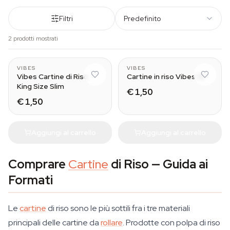
Filtri
Predefinito
2 prodotti mostrati
VIBES
VIBES
Vibes Cartine di Riso
Cartine in riso Vibes 1¼
King Size Slim
€ 1,50
€ 1,50
Aggiungi al carrello
Aggiungi al carrello
Comprare
Cartine
di Riso — Guida ai
Formati
Le
cartine
di riso sono le più sottili fra i tre materiali
principali delle cartine da
rollare
. Prodotte con polpa di riso