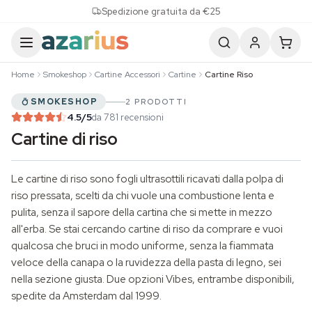
Skip to content
Spedizione gratuita da €25
Home
Smokeshop
Cartine Accessori
Cartine
Cartine Riso
SMOKESHOP
2 PRODOTTI
4.5
/5
da 781 recensioni
Cartine di riso
Le cartine di riso sono fogli ultrasottili ricavati dalla polpa di
riso pressata, scelti da chi vuole una combustione lenta e
pulita, senza il sapore della cartina che si mette in mezzo
all'erba. Se stai cercando cartine di riso da comprare e vuoi
qualcosa che bruci in modo uniforme, senza la fiammata
veloce della canapa o la ruvidezza della pasta di legno, sei
nella sezione giusta. Due opzioni Vibes, entrambe disponibili,
spedite da Amsterdam dal 1999.