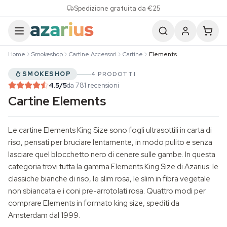
Skip to content
Spedizione gratuita da €25
Home
Smokeshop
Cartine Accessori
Cartine
Elements
SMOKESHOP
4 PRODOTTI
4.5
/5
da 781 recensioni
Cartine Elements
Le cartine Elements
King Size
sono fogli ultrasottili in carta di
riso, pensati per bruciare lentamente, in modo pulito e senza
lasciare quel blocchetto nero di cenere sulle gambe. In questa
categoria trovi tutta la gamma Elements King Size di Azarius: le
classiche bianche di riso, le slim rosa, le slim in fibra vegetale
non sbiancata e i coni pre-arrotolati rosa. Quattro modi per
comprare Elements in formato king size, spediti da
Amsterdam dal 1999.