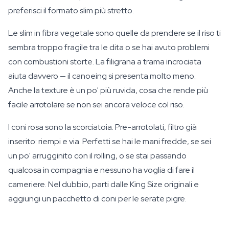
preferisci il formato slim più stretto.
Le slim in fibra vegetale sono quelle da prendere se il riso ti
sembra troppo fragile tra le dita o se hai avuto problemi
con combustioni storte. La filigrana a trama incrociata
aiuta davvero — il canoeing si presenta molto meno.
Anche la texture è un po' più ruvida, cosa che rende più
facile arrotolare se non sei ancora veloce col riso.
I coni rosa sono la scorciatoia. Pre-arrotolati, filtro già
inserito: riempi e via. Perfetti se hai le mani fredde, se sei
un po' arrugginito con il rolling, o se stai passando
qualcosa in compagnia e nessuno ha voglia di fare il
cameriere. Nel dubbio, parti dalle King Size originali e
aggiungi un pacchetto di coni per le serate pigre.