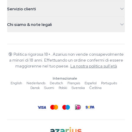
5482 TN Schijndel
Semi di cannabis
Servizio clienti
Nederland
Funghi magici
Info spedizione
support@azarius.com
Smokeshop
Chi siamo & note legali
+31(0)204897914
Politica di reso
Smartshop
Chi è Azarius
Garanzia di qualità
Herbshop
Wiki
Contattaci
Growshop
Blog
🔞
Politica rigorosa 18+. Azarius non vende consapevolmente
FAQ
a minori di 18 anni. Effettuando un ordine confermi di essere
Musica
Informativa sulla privacy
maggiorenne nel tuo paese.
La nostra politica sull'età
Scrittori
Internazionale
Linee guida editoriali
English
·
Nederlands
·
Deutsch
·
Français
·
Español
·
Português
·
Dansk
·
Suomi
·
Polski
·
Svenska
·
Čeština
Strumenti e Calcolatori
Promozioni
Mappa del sito