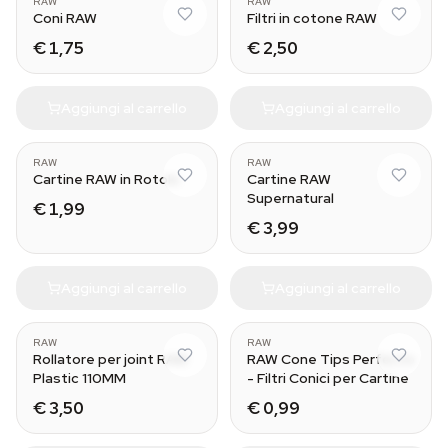
RAW
RAW
Coni RAW
Filtri in cotone RAW
€ 1,75
€ 2,50
Aggiungi al carrello
Aggiungi al carrello
RAW
RAW
Cartine RAW in Rotolo
Cartine RAW
Supernatural
€ 1,99
€ 3,99
Aggiungi al carrello
Aggiungi al carrello
RAW
RAW
Rollatore per joint RAW
RAW Cone Tips Perfecto
Plastic 110MM
- Filtri Conici per Cartine
€ 3,50
€ 0,99