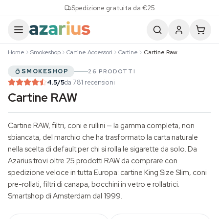
Skip to content
Spedizione gratuita da €25
Home
Smokeshop
Cartine Accessori
Cartine
Cartine Raw
SMOKESHOP
26 PRODOTTI
4.5
/5
da 781 recensioni
Cartine RAW
Cartine RAW, filtri, coni e rullini — la gamma completa, non
sbiancata, del marchio che ha trasformato la carta naturale
nella scelta di default per chi si rolla le sigarette da solo. Da
Azarius trovi oltre 25 prodotti RAW da comprare con
spedizione veloce in tutta Europa: cartine
King Size
Slim,
coni
pre-rollati
, filtri di canapa, bocchini in vetro e rollatrici.
Smartshop
di Amsterdam dal 1999.