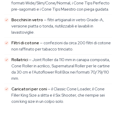
formati Wide/Slim/Cone/Normal, i Cone Tips Perfecto
pre-sagomati e i Cone Tips Maestro con piega guidata.
Bocchini in vetro
— filtri artigianali in vetro Grade-A,
versione piatta o tonda, riutilizzabili e lavabili in
lavastoviglie.
Filtri di cotone
— confezioni da circa 200 filtri di cotone
non raffinato per tabacco trinciato.
Rollatrici
— Joint Roller da 110 mm in canapa composita,
Cone Roller in acrilico, Supernatural Roller per le cartine
da 30 cm e l'Autoflower Roll Box nei formati 70/79/110
mm.
Caricatori per coni
— il Classic Cone Loader, il Cone
Filler King Size a slitta e il Six Shooter, che riempie sei
coni king size in un colpo solo.