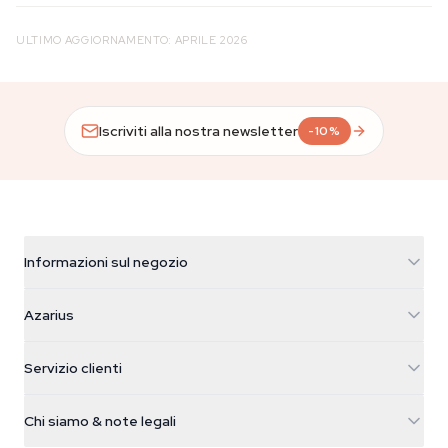
ULTIMO AGGIORNAMENTO: APRILE 2026
Iscriviti alla nostra newsletter
-10%
Informazioni sul negozio
Azarius
Azarius
Galvaniweg 11
5482 TN Schijndel
Semi di cannabis
Servizio clienti
Nederland
Funghi magici
Info spedizione
support@azarius.com
Smokeshop
Chi siamo & note legali
+31(0)204897914
Politica di reso
Smartshop