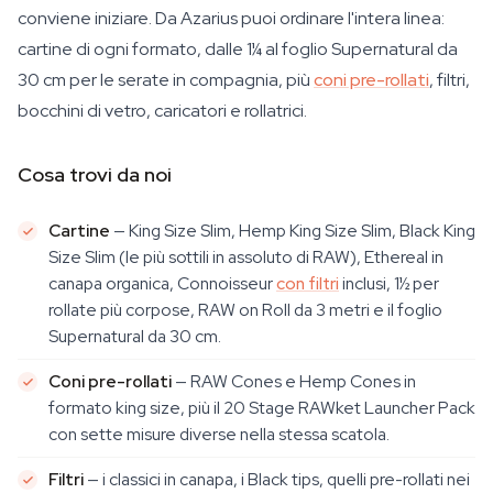
conviene iniziare. Da Azarius puoi ordinare l'intera linea:
cartine di ogni formato, dalle 1¼ al foglio Supernatural da
30 cm per le serate in compagnia, più
coni pre-rollati
, filtri,
bocchini di vetro, caricatori e rollatrici.
Cosa trovi da noi
Cartine
— King Size Slim, Hemp King Size Slim, Black King
Size Slim (le più sottili in assoluto di RAW), Ethereal in
canapa organica, Connoisseur
con filtri
inclusi, 1½ per
rollate più corpose, RAW on Roll da 3 metri e il foglio
Supernatural da 30 cm.
Coni pre-rollati
— RAW Cones e Hemp Cones in
formato king size, più il 20 Stage RAWket Launcher Pack
con sette misure diverse nella stessa scatola.
Filtri
— i classici in canapa, i Black tips, quelli pre-rollati nei