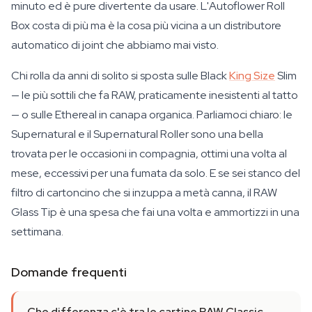
minuto ed è pure divertente da usare. L'Autoflower Roll
Box costa di più ma è la cosa più vicina a un distributore
automatico di joint che abbiamo mai visto.
Chi rolla da anni di solito si sposta sulle Black
King Size
Slim
— le più sottili che fa RAW, praticamente inesistenti al tatto
— o sulle Ethereal in canapa organica. Parliamoci chiaro: le
Supernatural e il Supernatural Roller sono una bella
trovata per le occasioni in compagnia, ottimi una volta al
mese, eccessivi per una fumata da solo. E se sei stanco del
filtro di cartoncino che si inzuppa a metà canna, il RAW
Glass Tip è una spesa che fai una volta e ammortizzi in una
settimana.
Domande frequenti
Che differenza c'è tra le cartine RAW Classic