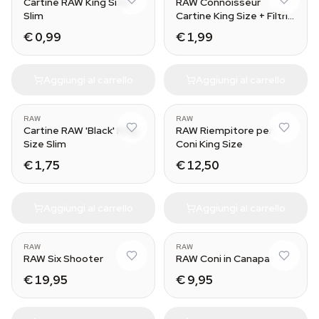
Cartine RAW King Size
RAW Connoisseur
Slim
Cartine King Size + Filtri
Prerollati
€ 0,99
€ 1,99
Aggiungi al carrello
Aggiungi al carrello
RAW
RAW
Cartine RAW 'Black' King
RAW Riempitore per
Size Slim
Coni King Size
€ 1,75
€ 12,50
Aggiungi al carrello
Aggiungi al carrello
RAW
RAW
RAW Six Shooter
RAW Coni in Canapa
€ 19,95
€ 9,95