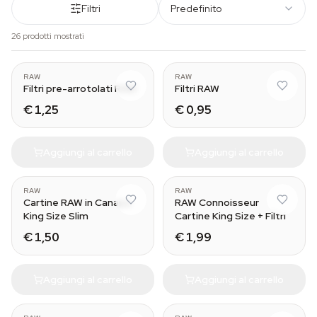
Filtri
Predefinito
26 prodotti mostrati
Wide
RAW
RAW
Filtri pre-arrotolati RAW
Filtri RAW
€ 1,25
€ 0,95
Aggiungi al carrello
Aggiungi al carrello
RAW
RAW
Cartine RAW in Canapa
RAW Connoisseur
King Size Slim
Cartine King Size + Filtri
€ 1,50
€ 1,99
Aggiungi al carrello
Aggiungi al carrello