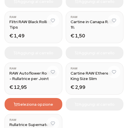
Aggiungi al carrello
Aggiungi al carrello
RAW
RAW
Filtri RAW Black Rolling
Cartine in Canapa RAW
Tips
1½
€ 1,49
€ 1,50
Aggiungi al carrello
Aggiungi al carrello
RAW
RAW
RAW Autoflower Roll Box
Cartine RAW Ethereal
- Rullatrice per Joint
King Size Slim
€ 12,95
€ 2,99
Seleziona opzione
Aggiungi al carrello
RAW
Rullatrice Supernatural