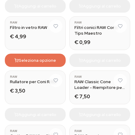
Aggiungi al carrello
Aggiungi al carrello
RAW
RAW
Filtro in vetro RAW
Filtri conici RAW Cone
Tips Maestro
€ 4,99
€ 0,99
Seleziona opzione
Aggiungi al carrello
RAW
RAW
Rullatore per Coni RAW
RAW Classic Cone
Loader - Riempitore per
€ 3,50
Coni
€ 7,50
Aggiungi al carrello
Aggiungi al carrello
RAW
RAW