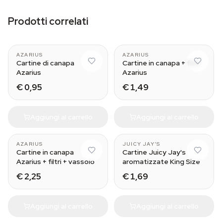
Prodotti correlati
AZARIUS
AZARIUS
Cartine di canapa
Cartine in canapa + filtri
Azarius
Azarius
€ 0,95
€ 1,49
Aggiungi al carrello
Aggiungi al carrello
Green Apple
AZARIUS
JUICY JAY'S
Cartine in canapa
Cartine Juicy Jay's
Azarius + filtri + vassoio
aromatizzate King Size
€ 2,25
€ 1,69
Aggiungi al carrello
Aggiungi al carrello