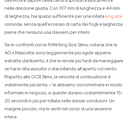
dell'erba e sapore della carta si sposta drasticamente
nella direzione giusta. Con 107 mm di lunghezza e 44 mm
di larghezza, hai spazio sufficiente per una rollata
king size
comoda, senza quell'eccesso di carta dei fogli a larghezza
piena che nessuno usa davvero per intero.
Se le confronti con le RAW King Size Slims, noterai che le
AG x Mascotte sono leggermente più rigide appena
estratte dal libretto, il che le rende più facili da maneggiare
se hai le dita asciutte o stai rollando all'aperto col vento.
Rispetto alle OCB Slims, la velocità di combustione è
visibilmente più lenta — le abbiamo cronometrate in modo
informale in negozio, e queste durano costantemente 15-
20 secondi in più per rollata nelle stesse condizioni. Un
margine piccolo, ma lo senti nel corso di una sessione
intera.