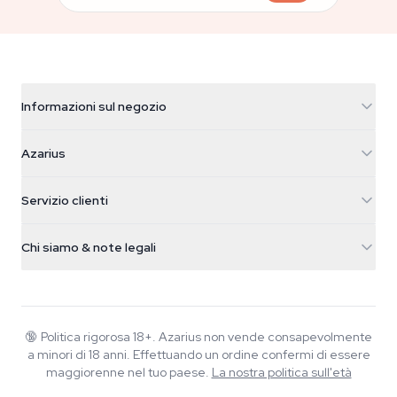
Informazioni sul negozio
Azarius
Azarius
Galvaniweg 11
5482 TN Schijndel
Semi di cannabis
Servizio clienti
Nederland
Funghi magici
Info spedizione
support@azarius.com
Smokeshop
Chi siamo & note legali
+31(0)204897914
Politica di reso
Smartshop
Chi è Azarius
Garanzia di qualità
Herbshop
Wiki
Contattaci
Growshop
Blog
🔞
Politica rigorosa 18+. Azarius non vende consapevolmente
FAQ
a minori di 18 anni. Effettuando un ordine confermi di essere
Musica
Informativa sulla privacy
maggiorenne nel tuo paese.
La nostra politica sull'età
Scrittori