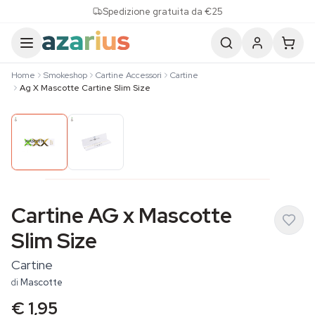
Skip to content
Spedizione gratuita da €25
Home
Smokeshop
Cartine Accessori
Cartine
Ag X Mascotte Cartine Slim Size
Cartine AG x Mascotte
Slim Size
Cartine
di
Mascotte
€ 1,95