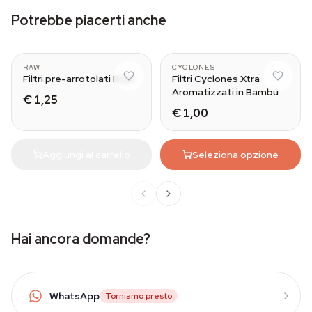
Potrebbe piacerti anche
Wide
RAW
CYCLONES
Filtri pre-arrotolati RAW
Filtri Cyclones Xtra
Aromatizzati in Bambù
€ 1,25
€ 1,00
Aggiungi al carrello
Seleziona opzione
Hai ancora domande?
WhatsApp
Torniamo presto