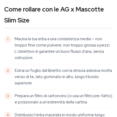
Come rollare con le AG x Mascotte
Slim Size
Macina la tua erba a una consistenza media — non
troppo fine come polvere, non troppo grossa a pezzi.
L'obiettivo è garantire un buon flusso d'aria, senza
ostruzioni.
Estrai un foglio dal libretto con la striscia adesiva rivolta
verso di te, lato gommato in alto, lungo il bordo
superiore.
Prepara un filtro di cartoncino (o usa un filtro pre-fatto)
e posizionalo a un'estremità della cartina.
Distribuisci l'erba macinata in modo uniforme lungo