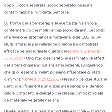
dopo. Ciotola separata, scopo separato, nessuna
contaminazione incrociata. Semplice.
Sul fronte dell'aromaterapia, la ricerca sta iniziando a
confermare ciò che molti percepiscono da anni. Secondo
una revisione sistematica e meta-analisi del 2021 su 34
studi, la terapia per inalazione di aromi si è dimostrata
efficace nel migliorare la qualità del
sonno
(
PubMed ID:
33655928
). Uno studio separato ha esaminato gli effetti
dell'aroma di geranio sull'ansia nei pazienti, suggerendo
che gli oli essenziali inalati possano influenzare gli stati
d'animo (
PubMed ID: 29122262
). Nessuno dei due studi ha
usato specificamente un Arizer, ma il principio è identico:
calore controllato e delicato che rilascia composti volatili
dal materiale vegetale nell'aria.
Il limite onesto? La versione portatile è piccola — 18 mm di