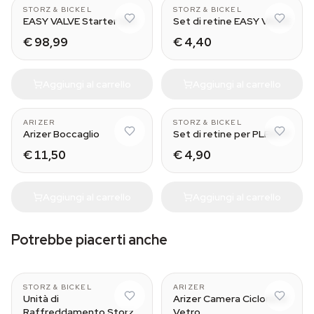
STORZ & BICKEL
STORZ & BICKEL
EASY VALVE Starter Set
Set di retine EASY VALVE
€ 98,99
€ 4,40
Aggiungi al carrello
Aggiungi al carrello
With Tip
Normal - Small
ARIZER
STORZ & BICKEL
Arizer Boccaglio
Set di retine per PLENTY
€ 11,50
€ 4,90
Aggiungi al carrello
Aggiungi al carrello
Potrebbe piacerti anche
MIGHTY
STORZ & BICKEL
ARIZER
Unità di
Arizer Camera Ciclone in
Raffreddamento Storz
Vetro