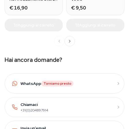
& Bickel
€ 16,90
€ 9,50
Aggiungi al carrello
Aggiungi al carrello
Hai ancora domande?
WhatsApp
Torniamo presto
Chiamaci
+31(0)204897914
Invia un’email