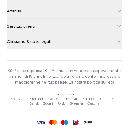
Azarius
Azarius
Galvaniweg 11
5482 TN Schijndel
Semi di cannabis
Servizio clienti
Nederland
Funghi magici
Info spedizione
support@azarius.com
Smokeshop
Chi siamo & note legali
+31(0)204897914
Politica di reso
Smartshop
Chi è Azarius
Garanzia di qualità
Herbshop
Wiki
Contattaci
Growshop
Blog
🔞
Politica rigorosa 18+. Azarius non vende consapevolmente
FAQ
a minori di 18 anni. Effettuando un ordine confermi di essere
Scrittori
Informativa sulla privacy
maggiorenne nel tuo paese.
La nostra politica sull'età
Linee guida editoriali
Internazionale
Strumenti e Calcolatori
English
·
Nederlands
·
Deutsch
·
Français
·
Español
·
Português
·
Dansk
·
Suomi
·
Polski
·
Svenska
·
Čeština
Promozioni
Mappa del sito