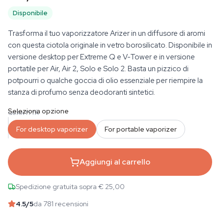
Disponibile
Trasforma il tuo vaporizzatore Arizer in un diffusore di aromi
con questa ciotola originale in vetro borosilicato. Disponibile in
versione desktop per Extreme Q e V-Tower e in versione
portatile per Air, Air 2, Solo e Solo 2. Basta un pizzico di
potpourri o qualche goccia di olio essenziale per riempire la
stanza di profumo senza deodoranti sintetici.
Seleziona opzione
QUANTITÀ
For desktop vaporizer
For portable vaporizer
Aggiungi al carrello
Spedizione gratuita sopra € 25,00
4.5
/5
da 781 recensioni