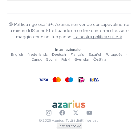
Smartshop
Chi è Azarius
Garanzia di qualità
Herbshop
Wiki
Contattaci
Growshop
Blog
🔞
Politica rigorosa 18+. Azarius non vende consapevolmente
FAQ
a minori di 18 anni. Effettuando un ordine confermi di essere
Musica
Informativa sulla privacy
maggiorenne nel tuo paese.
La nostra politica sull'età
Scrittori
Internazionale
Linee guida editoriali
English
·
Nederlands
·
Deutsch
·
Français
·
Español
·
Português
·
Dansk
·
Suomi
·
Polski
·
Svenska
·
Čeština
Strumenti e Calcolatori
Promozioni
Mappa del sito
© 2026 Azarius. Tutti i diritti riservati.
Gestisci cookie