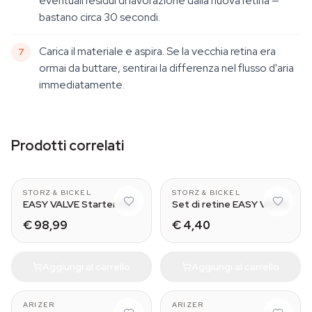
eventuali residui di lavorazione dalla nuova retina —
bastano circa 30 secondi.
Carica il materiale e aspira. Se la vecchia retina era
ormai da buttare, sentirai la differenza nel flusso d'aria
immediatamente.
Prodotti correlati
CLASSIC & DIGIT
Normal - Small
STORZ & BICKEL
STORZ & BICKEL
EASY VALVE Starter Set
Set di retine EASY VALVE
€ 98,99
€ 4,40
Aggiungi al carrello
Aggiungi al carrello
With Tip
portable vaporizer
ARIZER
ARIZER