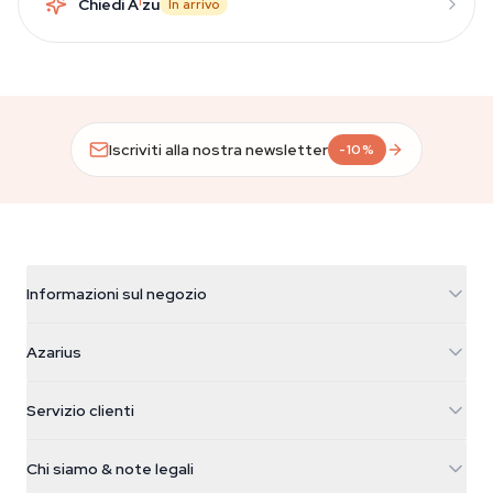
Chiedi A
i
zu
In arrivo
Iscriviti alla nostra newsletter
-10%
Informazioni sul negozio
Azarius
Azarius
Galvaniweg 11
5482 TN Schijndel
Semi di cannabis
Servizio clienti
Nederland
Funghi magici
Info spedizione
support@azarius.com
Smokeshop
Chi siamo & note legali
+31(0)204897914
Politica di reso