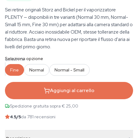
Sei retine originali Storz and Bickel per il vaporizzatore
PLENTY — disponibili in tre varianti (Normal 30 mm, Normal-
Small 15 mm, Fine 30 mm) per adattarsi alla camera standard o
al riduttore. Acciaio inossidabile OEM, stesse tolleranze della
fabbrica. Basta una retina nuova per riportare il flusso d'aria ai
livelli del primo giorno.
Seleziona opzione
QUANTITÀ
Fine
Normal
Normal - Small
Aggiungi al carrello
Spedizione gratuita sopra € 25,00
4.5
/5
da 781 recensioni