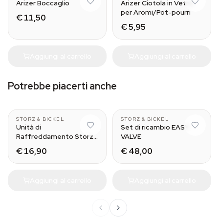
Arizer Boccaglio
Arizer Ciotola in Vetro
per Aromi/Pot-pourri
€ 11,50
€ 5,95
Aggiungi al carrello
Aggiungi al carrello
Potrebbe piacerti anche
MIGHTY
STORZ & BICKEL
STORZ & BICKEL
Unità di
Set di ricambio EASY
Raffreddamento Storz
VALVE
& Bickel
€ 16,90
€ 48,00
Aggiungi al carrello
Aggiungi al carrello