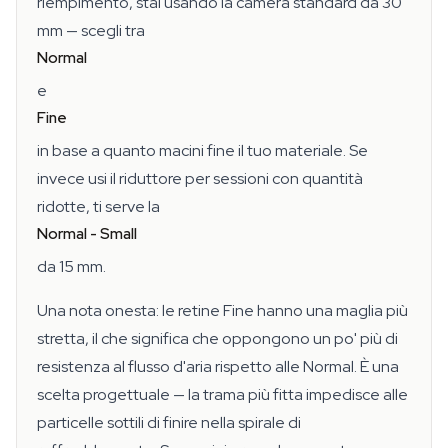
riempimento, stai usando la camera standard da 30
mm — scegli tra
Normal
e
Fine
in base a quanto macini fine il tuo materiale. Se
invece usi il riduttore per sessioni con quantità
ridotte, ti serve la
Normal - Small
da 15 mm.
Una nota onesta: le retine Fine hanno una maglia più
stretta, il che significa che oppongono un po' più di
resistenza al flusso d'aria rispetto alle Normal. È una
scelta progettuale — la trama più fitta impedisce alle
particelle sottili di finire nella spirale di