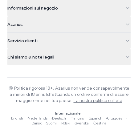
Informazioni sul negozio
Azarius
Azarius
Galvaniweg 11
5482 TN Schijndel
Semi di cannabis
Servizio clienti
Nederland
Funghi magici
Info spedizione
support@azarius.com
Smokeshop
Chi siamo & note legali
+31(0)204897914
Politica di reso
Smartshop
Chi è Azarius
Garanzia di qualità
Herbshop
Wiki
Contattaci
Growshop
Blog
🔞
Politica rigorosa 18+. Azarius non vende consapevolmente
FAQ
a minori di 18 anni. Effettuando un ordine confermi di essere
Musica
Informativa sulla privacy
maggiorenne nel tuo paese.
La nostra politica sull'età
Scrittori
Internazionale
Linee guida editoriali
English
·
Nederlands
·
Deutsch
·
Français
·
Español
·
Português
·
Dansk
·
Suomi
·
Polski
·
Svenska
·
Čeština
Strumenti e Calcolatori
Promozioni