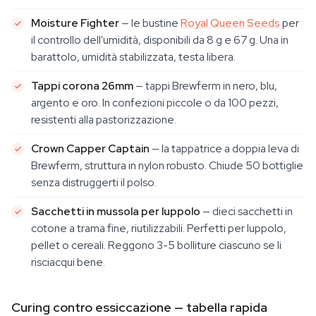
Moisture Fighter
— le bustine
Royal Queen Seeds
per
il controllo dell'umidità, disponibili da 8 g e 67 g. Una in
barattolo, umidità stabilizzata, testa libera.
Tappi corona 26mm
— tappi Brewferm in nero, blu,
argento e oro. In confezioni piccole o da 100 pezzi,
resistenti alla pastorizzazione.
Crown Capper Captain
— la tappatrice a doppia leva di
Brewferm, struttura in nylon robusto. Chiude 50 bottiglie
senza distruggerti il polso.
Sacchetti in mussola per luppolo
— dieci sacchetti in
cotone a trama fine, riutilizzabili. Perfetti per luppolo,
pellet o cereali. Reggono 3-5 bolliture ciascuno se li
risciacqui bene.
Curing contro essiccazione — tabella rapida