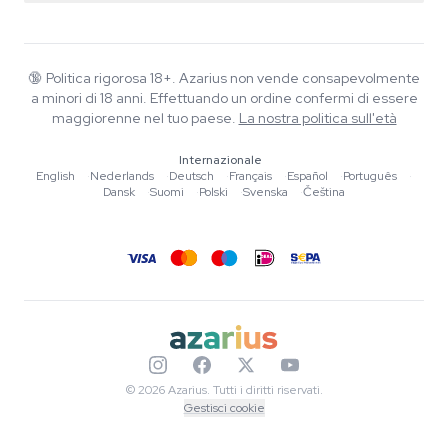
Smartshop
Chi è Azarius
Garanzia di qualità
Herbshop
Wiki
Contattaci
Growshop
Blog
🔞
Politica rigorosa 18+. Azarius non vende consapevolmente
FAQ
a minori di 18 anni. Effettuando un ordine confermi di essere
Musica
Informativa sulla privacy
maggiorenne nel tuo paese.
La nostra politica sull'età
Scrittori
Internazionale
Linee guida editoriali
English
·
Nederlands
·
Deutsch
·
Français
·
Español
·
Português
·
Dansk
·
Suomi
·
Polski
·
Svenska
·
Čeština
Strumenti e Calcolatori
Promozioni
Mappa del sito
© 2026 Azarius. Tutti i diritti riservati.
Gestisci cookie