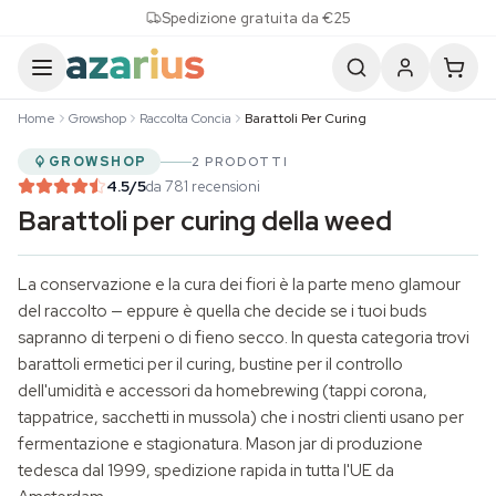
Skip to content
Spedizione gratuita da €25
Home
Growshop
Raccolta Concia
Barattoli Per Curing
GROWSHOP
2 PRODOTTI
4.5
/5
da 781 recensioni
Barattoli per curing della weed
La conservazione e la cura dei fiori è la parte meno glamour
del raccolto — eppure è quella che decide se i tuoi buds
sapranno di terpeni o di fieno secco. In questa categoria trovi
barattoli ermetici per il curing, bustine per il controllo
dell'umidità e accessori da homebrewing (tappi corona,
tappatrice, sacchetti in mussola) che i nostri clienti usano per
fermentazione e stagionatura. Mason jar di produzione
tedesca dal 1999, spedizione rapida in tutta l'UE da