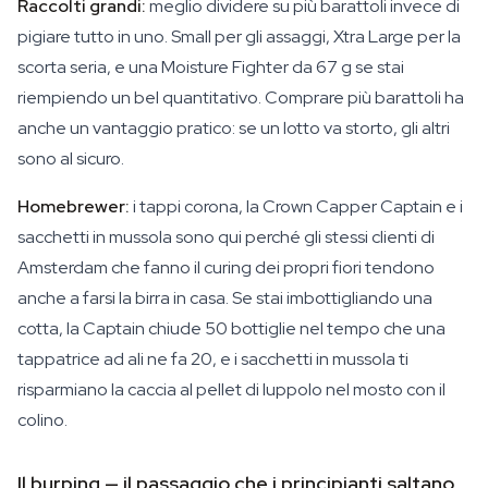
Raccolti grandi:
meglio dividere su più barattoli invece di
pigiare tutto in uno. Small per gli assaggi, Xtra Large per la
scorta seria, e una Moisture Fighter da 67 g se stai
riempiendo un bel quantitativo. Comprare più barattoli ha
anche un vantaggio pratico: se un lotto va storto, gli altri
sono al sicuro.
Homebrewer:
i tappi corona, la Crown Capper Captain e i
sacchetti in mussola sono qui perché gli stessi clienti di
Amsterdam che fanno il curing dei propri fiori tendono
anche a farsi la birra in casa. Se stai imbottigliando una
cotta, la Captain chiude 50 bottiglie nel tempo che una
tappatrice ad ali ne fa 20, e i sacchetti in mussola ti
risparmiano la caccia al pellet di luppolo nel mosto con il
colino.
Il burping — il passaggio che i principianti saltano