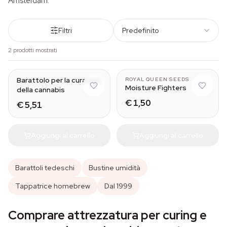
Amsterdam.
Filtri
Predefinito
2 prodotti mostrati
Medium
8 g
Barattolo per la curatura
ROYAL QUEEN SEEDS
Moisture Fighters
della cannabis
€ 1,50
€ 5,51
Aggiungi al carrello
Aggiungi al carrello
Barattoli tedeschi
Bustine umidità
Tappatrice homebrew
Dal 1999
Comprare attrezzatura per curing e