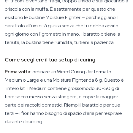
e i tricomi diventano fragili, troppo umido e stai giocando a
briscola con la muffa. È esattamente per questo che
esistono le bustine Moisture Fighter — parcheggiano il
barattolo all'umidità giusta senza che tu debba aprirlo
ogni giorno con l'igrometro in mano. Il barattolo tiene la
tenuta, la bustina tiene l'umidità, tu tieni la pazienza.
Come scegliere il tuo setup di curing
Prima volta:
ordinare un Weed Curing Jar formato
Medium o Large e una Moisture Fighter da 8 g. Questo è
l'intero kit. Il Medium contiene grossomodo 30–50 g di
fiore secco messo senza stringere, e copre la maggior
parte dei raccolti domestici. Riempi il barattolo per due
terzi — i fiori hanno bisogno di spazio d'aria per respirare
durante il burping.