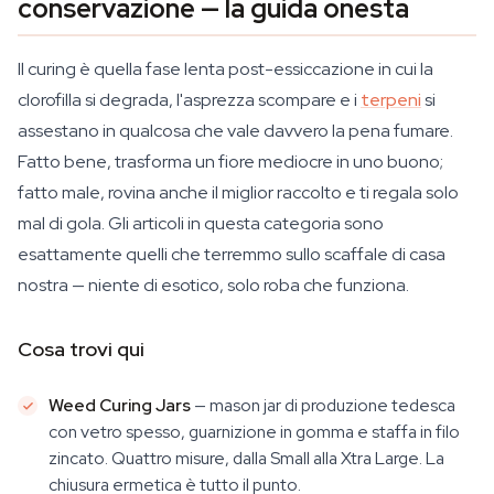
conservazione — la guida onesta
Il curing è quella fase lenta post-essiccazione in cui la
clorofilla si degrada, l'asprezza scompare e i
terpeni
si
assestano in qualcosa che vale davvero la pena fumare.
Fatto bene, trasforma un fiore mediocre in uno buono;
fatto male, rovina anche il miglior raccolto e ti regala solo
mal di gola. Gli articoli in questa categoria sono
esattamente quelli che terremmo sullo scaffale di casa
nostra — niente di esotico, solo roba che funziona.
Cosa trovi qui
Weed Curing Jars
— mason jar di produzione tedesca
con vetro spesso, guarnizione in gomma e staffa in filo
zincato. Quattro misure, dalla Small alla Xtra Large. La
chiusura ermetica è tutto il punto.