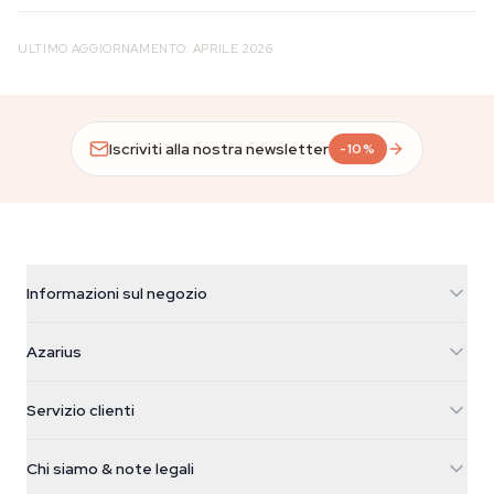
ULTIMO AGGIORNAMENTO: APRILE 2026
Iscriviti alla nostra newsletter
-10%
Informazioni sul negozio
Azarius
Azarius
Galvaniweg 11
5482 TN Schijndel
Semi di cannabis
Servizio clienti
Nederland
Funghi magici
Info spedizione
support@azarius.com
Smokeshop
Chi siamo & note legali
+31(0)204897914
Politica di reso