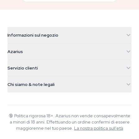
Informazioni sul negozio
Azarius
Azarius
Galvaniweg 11
5482 TN Schijndel
Semi di cannabis
Servizio clienti
Nederland
Funghi magici
Info spedizione
support@azarius.com
Smokeshop
Chi siamo & note legali
+31(0)204897914
Politica di reso
Smartshop
Chi è Azarius
Garanzia di qualità
Herbshop
Wiki
Contattaci
Growshop
Blog
🔞
Politica rigorosa 18+. Azarius non vende consapevolmente
FAQ
a minori di 18 anni. Effettuando un ordine confermi di essere
Musica
Informativa sulla privacy
maggiorenne nel tuo paese.
La nostra politica sull'età
Scrittori