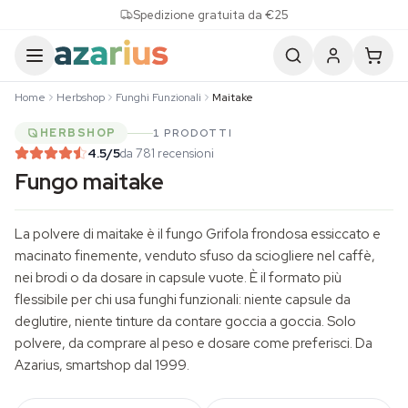
Skip to content
Spedizione gratuita da €25
Home
Herbshop
Funghi Funzionali
Maitake
HERBSHOP
1 PRODOTTI
4.5
/5
da 781 recensioni
Fungo maitake
La polvere di maitake è il fungo
Grifola frondosa
essiccato e
macinato finemente, venduto sfuso da sciogliere nel caffè,
nei brodi o da dosare in capsule vuote. È il formato più
flessibile per chi usa
funghi funzionali
: niente capsule da
deglutire, niente tinture da contare goccia a goccia. Solo
polvere, da comprare al peso e dosare come preferisci. Da
Azarius, smartshop dal 1999.