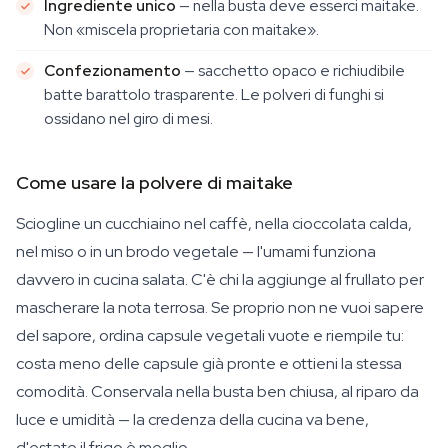
Ingrediente unico
— nella busta deve esserci maitake.
Non «miscela proprietaria con maitake».
Confezionamento
— sacchetto opaco e richiudibile
batte barattolo trasparente. Le polveri di funghi si
ossidano nel giro di mesi.
Come usare la polvere di maitake
Sciogline un cucchiaino nel caffè, nella cioccolata calda,
nel miso o in un brodo vegetale — l'umami funziona
davvero in cucina salata. C'è chi la aggiunge al frullato per
mascherare la nota terrosa. Se proprio non ne vuoi sapere
del sapore, ordina capsule vegetali vuote e riempile tu:
costa meno delle capsule già pronte e ottieni la stessa
comodità. Conservala nella busta ben chiusa, al riparo da
luce e umidità — la credenza della cucina va bene,
d'estate il frigo è meglio.