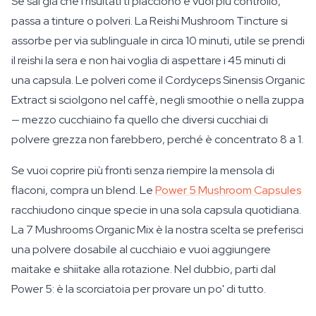
Se sai già che i risultati ti piacciono e vuoi più controllo,
passa a tinture o polveri. La Reishi Mushroom Tincture si
assorbe per via sublinguale in circa 10 minuti, utile se prendi
il reishi la sera e non hai voglia di aspettare i 45 minuti di
una capsula. Le polveri come il Cordyceps Sinensis Organic
Extract si sciolgono nel caffè, negli smoothie o nella zuppa
— mezzo cucchiaino fa quello che diversi cucchiai di
polvere grezza non farebbero, perché è concentrato 8 a 1.
Se vuoi coprire più fronti senza riempire la mensola di
flaconi, compra un blend. Le
Power 5 Mushroom Capsules
racchiudono cinque specie in una sola capsula quotidiana.
La 7 Mushrooms Organic Mix è la nostra scelta se preferisci
una polvere dosabile al cucchiaio e vuoi aggiungere
maitake e shiitake alla rotazione. Nel dubbio, parti dal
Power 5: è la scorciatoia per provare un po' di tutto.