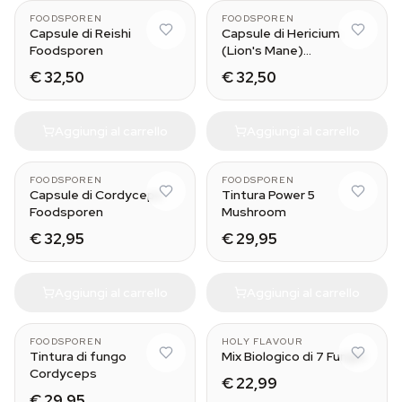
FOODSPOREN
FOODSPOREN
Capsule di Reishi
Capsule di Hericium
Foodsporen
(Lion's Mane)
Foodsporen
€ 32,50
€ 32,50
Aggiungi al carrello
Aggiungi al carrello
30 ml
FOODSPOREN
FOODSPOREN
Capsule di Cordyceps
Tintura Power 5
Foodsporen
Mushroom
€ 32,95
€ 29,95
Aggiungi al carrello
Aggiungi al carrello
FOODSPOREN
HOLY FLAVOUR
Tintura di fungo
Mix Biologico di 7 Funghi
Cordyceps
€ 22,99
€ 29,95