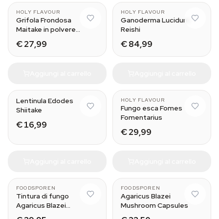
HOLY FLAVOUR
HOLY FLAVOUR
Grifola Frondosa
Ganoderma Lucidum
Maitake in polvere
Reishi
biologica
€ 27,99
€ 84,99
Aggiungi al carrello
Aggiungi al carrello
Lentinula Edodes
HOLY FLAVOUR
Fungo esca Fomes
Shiitake
Fomentarius
€ 16,99
€ 29,99
Aggiungi al carrello
Aggiungi al carrello
30 ml
FOODSPOREN
FOODSPOREN
Tintura di fungo
Agaricus Blazei
Agaricus Blazei
Mushroom Capsules
Foodsporen