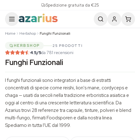
Skip to content
Spedizione gratuita da €25
Home
Herbshop
Funghi Funzionali
HERBSHOP
25 PRODOTTI
4.5
/5
da 781 recensioni
Funghi Funzionali
I funghi funzionali sono integratori a base di estratti
concentrati di specie come reishi,
lion's mane
,
cordyceps
e
chaga — usati da secoli nella tradizione erboristica asiatica e
oggi al centro di una crescente letteratura scientifica. Da
Azarius trovi 28 referenze tra capsule, tinture, polveri e blend
multi-fungo, firmati Foodsporen e dalla nostra linea.
Spediamo in tutta l'UE dal 1999.