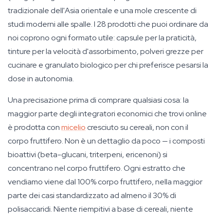
tradizionale dell'Asia orientale e una mole crescente di
studi moderni alle spalle. I 28 prodotti che puoi ordinare da
noi coprono ogni formato utile: capsule per la praticità,
tinture per la velocità d'assorbimento, polveri grezze per
cucinare e granulato biologico per chi preferisce pesarsi la
dose in autonomia.
Una precisazione prima di comprare qualsiasi cosa: la
maggior parte degli integratori economici che trovi online
è prodotta con
micelio
cresciuto su cereali, non con il
corpo fruttifero. Non è un dettaglio da poco — i composti
bioattivi (beta-glucani, triterpeni, ericenoni) si
concentrano nel corpo fruttifero. Ogni estratto che
vendiamo viene dal 100% corpo fruttifero, nella maggior
parte dei casi standardizzato ad almeno il 30% di
polisaccaridi. Niente riempitivi a base di cereali, niente