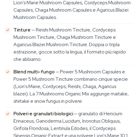
Lion's Mane Mushroom Capsules, Cordyceps Mushroom
Capsules, Chaga Mushroom Capsules e Agaricus Blazei
Mushroom Capsules.
Tinture
— Reishi Mushroom Tincture, Cordyceps
Mushroom Tincture, Chaga Mushroom Tincture e
Agaricus Blazei Mushroom Tincture. Doppia o tripla
estrazione, gocce sotto la lingua, il formato più rapido
che abbiamo.
Blend multi-fungo
— Power 5 Mushroom Capsules e
Power 5 Mushroom Tincture combinano cinque specie
(Lion's Mane, Cordyceps, Reishi, Chaga, Agaricus
blazei). La 7 Mushrooms Organic Mix aggiunge maitake,
shiitake e snow fungus in polvere.
Polveri e granulati biologici
— granulato di Hericium
Erinaceus, Ganoderma Lucidum, Inonotus Obliquus,
Grifola Frondosa, Lentinula Edodes, il Cordyceps
Sinensis Organic Extract e una polvere Lion's Mane 10:1.