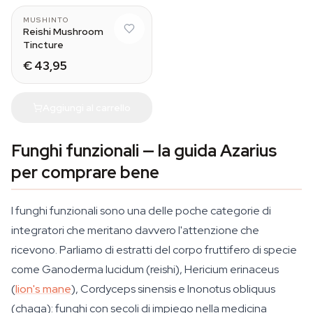
MUSHINTO
Reishi Mushroom
Tincture
€ 43,95
Aggiungi al carrello
Funghi funzionali — la guida Azarius
per comprare bene
I funghi funzionali sono una delle poche categorie di
integratori che meritano davvero l'attenzione che
ricevono. Parliamo di estratti del corpo fruttifero di specie
come
Ganoderma lucidum
(reishi),
Hericium erinaceus
(
lion's mane
),
Cordyceps sinensis
e
Inonotus obliquus
(chaga): funghi con secoli di impiego nella medicina