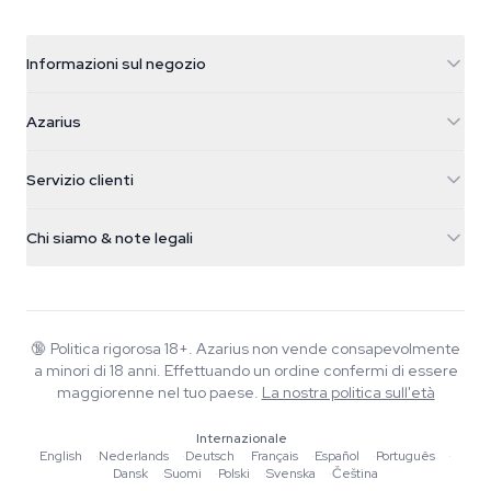
Informazioni sul negozio
Azarius
Azarius
Galvaniweg 11
5482 TN Schijndel
Semi di cannabis
Servizio clienti
Nederland
Funghi magici
Info spedizione
support@azarius.com
Smokeshop
Chi siamo & note legali
+31(0)204897914
Politica di reso
Smartshop
Chi è Azarius
Garanzia di qualità
Herbshop
Wiki
Contattaci
Growshop
Blog
🔞
Politica rigorosa 18+. Azarius non vende consapevolmente
FAQ
a minori di 18 anni. Effettuando un ordine confermi di essere
Musica
Informativa sulla privacy
maggiorenne nel tuo paese.
La nostra politica sull'età
Scrittori
Internazionale
Linee guida editoriali
English
·
Nederlands
·
Deutsch
·
Français
·
Español
·
Português
·
Dansk
·
Suomi
·
Polski
·
Svenska
·
Čeština
Strumenti e Calcolatori