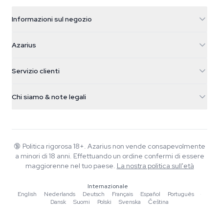
Informazioni sul negozio
Azarius
Azarius
Galvaniweg 11
5482 TN Schijndel
Semi di cannabis
Servizio clienti
Nederland
Funghi magici
Info spedizione
support@azarius.com
Smokeshop
Chi siamo & note legali
+31(0)204897914
Politica di reso
Smartshop
Chi è Azarius
Garanzia di qualità
Herbshop
Wiki
Contattaci
Growshop
Blog
🔞
Politica rigorosa 18+. Azarius non vende consapevolmente
FAQ
a minori di 18 anni. Effettuando un ordine confermi di essere
Musica
Informativa sulla privacy
maggiorenne nel tuo paese.
La nostra politica sull'età
Scrittori
Internazionale
Linee guida editoriali
English
·
Nederlands
·
Deutsch
·
Français
·
Español
·
Português
·
Dansk
·
Suomi
·
Polski
·
Svenska
·
Čeština
Strumenti e Calcolatori