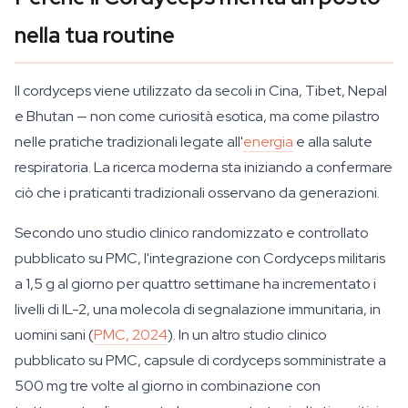
nella tua routine
Il cordyceps viene utilizzato da secoli in Cina, Tibet, Nepal
e Bhutan — non come curiosità esotica, ma come pilastro
nelle pratiche tradizionali legate all'
energia
e alla salute
respiratoria. La ricerca moderna sta iniziando a confermare
ciò che i praticanti tradizionali osservano da generazioni.
Secondo uno studio clinico randomizzato e controllato
pubblicato su PMC, l'integrazione con
Cordyceps militaris
a 1,5 g al giorno per quattro settimane ha incrementato i
livelli di IL-2, una molecola di segnalazione immunitaria, in
uomini sani (
PMC, 2024
). In un altro studio clinico
pubblicato su PMC, capsule di cordyceps somministrate a
500 mg tre volte al giorno in combinazione con