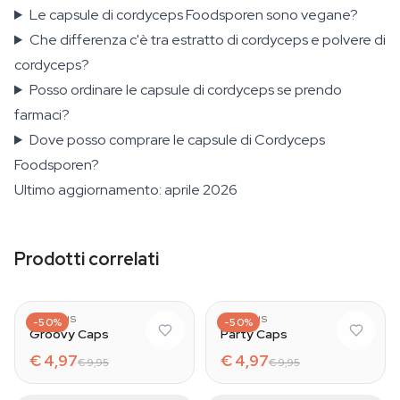
Le capsule di cordyceps Foodsporen sono vegane?
Che differenza c'è tra estratto di cordyceps e polvere di
cordyceps?
Posso ordinare le capsule di cordyceps se prendo
farmaci?
Dove posso comprare le capsule di Cordyceps
Foodsporen?
Ultimo aggiornamento: aprile 2026
Prodotti correlati
AZARIUS
AZARIUS
-50%
-50%
Groovy Caps
Party Caps
€ 4,97
€ 4,97
€ 9,95
€ 9,95