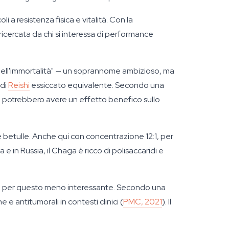
 a resistenza fisica e vitalità. Con la
ricercata da chi si interessa di performance
 dell'immortalità" — un soprannome ambizioso, ma
 di
Reishi
essiccato equivalente. Secondo una
he potrebbero avere un effetto benefico sullo
e betulle. Anche qui con concentrazione 12:1, per
 in Russia, il Chaga è ricco di polisaccaridi e
on per questo meno interessante. Secondo una
e antitumorali in contesti clinici (
PMC, 2021
). Il