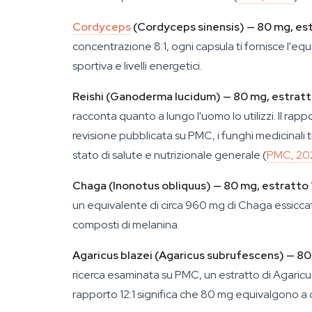
Cordyceps
(Cordyceps sinensis) — 80 mg, est
concentrazione 8:1, ogni capsula ti fornisce l'equ
sportiva e livelli energetici.
Reishi (Ganoderma lucidum) — 80 mg, estratto
racconta quanto a lungo l'uomo lo utilizzi. Il rap
revisione pubblicata su PMC, i funghi medicinali 
stato di salute e nutrizionale generale (
PMC, 20
Chaga (Inonotus obliquus) — 80 mg, estratto 1
un equivalente di circa 960 mg di Chaga essiccato 
composti di melanina.
Agaricus blazei (Agaricus subrufescens) — 80 
ricerca esaminata su PMC, un estratto di Agaricus 
rapporto 12:1 significa che 80 mg equivalgono a 