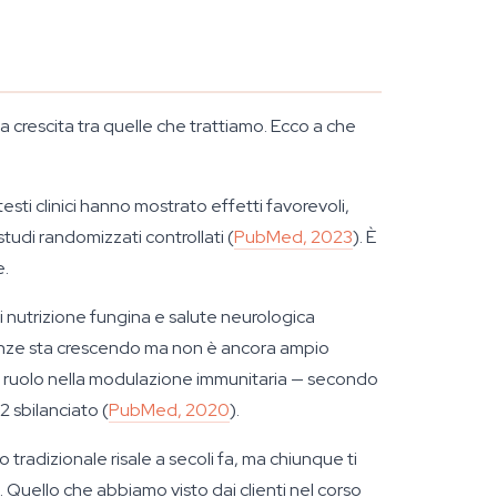
a crescita tra quelle che trattiamo. Ecco a che
esti clinici hanno mostrato effetti favorevoli,
tudi randomizzati controllati (
PubMed, 2023
). È
e.
ti nutrizione fungina e salute neurologica
idenze sta crescendo ma non è ancora ampio
un ruolo nella modulazione immunitaria — secondo
 sbilanciato (
PubMed, 2020
).
 tradizionale risale a secoli fa, ma chiunque ti
. Quello che abbiamo visto dai clienti nel corso