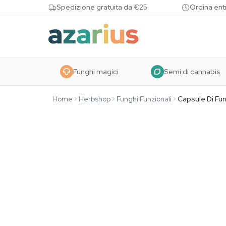
Skip to content
Spedizione gratuita da €25
Ordina entr
Funghi magici
Semi di cannabis
Home
Herbshop
Funghi Funzionali
Capsule Di Fu