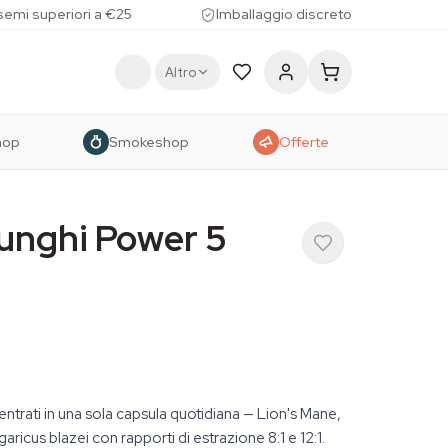
 semi superiori a €25
Imballaggio discreto
Altro
hop
Smokeshop
Offerte
funghi Power 5
ntrati in una sola capsula quotidiana — Lion's Mane,
ricus blazei con rapporti di estrazione 8:1 e 12:1.