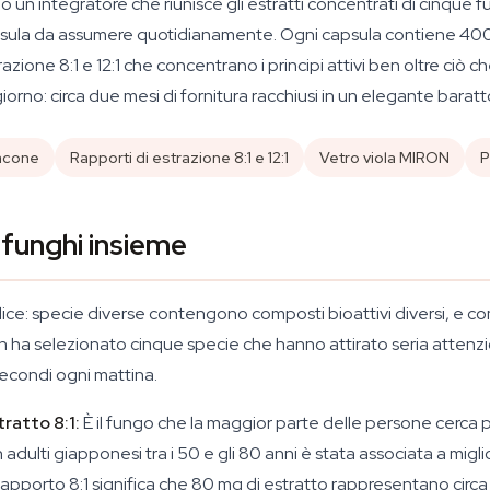
un integratore che riunisce gli estratti concentrati di cinque 
psula da assumere quotidianamente. Ogni capsula contiene 400 m
azione 8:1 e 12:1 che concentrano i principi attivi ben oltre ciò 
orno: circa due mesi di fornitura racchiusi in un elegante baratt
lacone
Rapporti di estrazione 8:1 e 12:1
Vetro viola MIRON
P
 funghi insieme
ice: specie diverse contengono composti bioattivi diversi, e co
ha selezionato cinque specie che hanno attirato seria attenzione
 secondi ogni mattina.
ratto 8:1:
È il fungo che la maggior parte delle persone cerca 
dulti giapponesi tra i 50 e gli 80 anni è stata associata a migl
Il rapporto 8:1 significa che 80 mg di estratto rappresentano cir