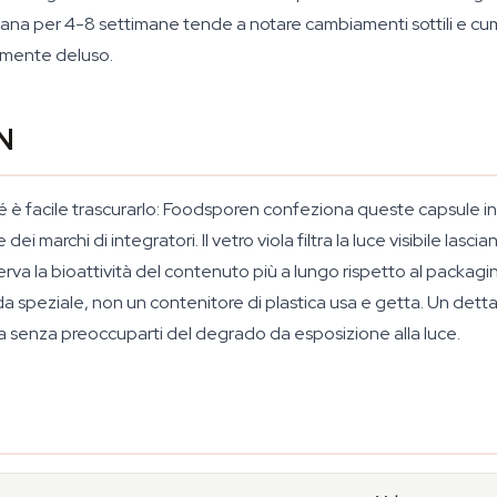
ana per 4-8 settimane tende a notare cambiamenti sottili e cumul
almente deluso.
ON
 è facile trascurarlo: Foodsporen confeziona queste capsule in 
dei marchi di integratori. Il vetro viola filtra la luce visibile l
rva la bioattività del contenuto più a lungo rispetto al packagi
da speziale, non un contenitore di plastica usa e getta. Un dett
cina senza preoccuparti del degrado da esposizione alla luce.