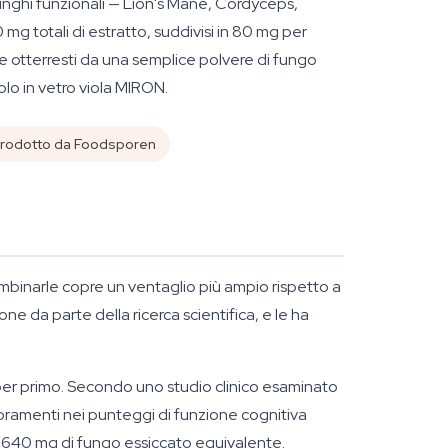
funghi funzionali — Lion's Mane, Cordyceps,
g totali di estratto, suddivisi in 80 mg per
che otterresti da una semplice polvere di fungo
olo in vetro viola MIRON.
rodotto da Foodsporen
mbinarle copre un ventaglio più ampio rispetto a
 da parte della ricerca scientifica, e le ha
per primo. Secondo uno studio clinico esaminato
ioramenti nei punteggi di funzione cognitiva
ca 640 mg di fungo essiccato equivalente.