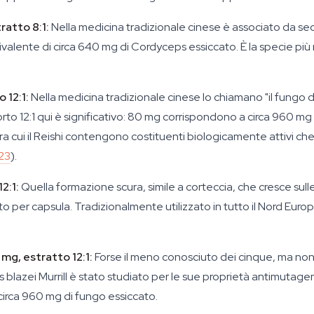
ratto 8:1:
Nella medicina tradizionale cinese è associato da secoli
ivalente di circa 640 mg di Cordyceps essiccato. È la specie più 
 12:1:
Nella medicina tradizionale cinese lo chiamano "il fungo
porto 12:1 qui è significativo: 80 mg corrispondono a circa 960 mg
tra cui il Reishi contengono costituenti biologicamente attivi c
23
).
2:1:
Quella formazione scura, simile a corteccia, che cresce sull
per capsula. Tradizionalmente utilizzato in tutto il Nord Europa e
mg, estratto 12:1:
Forse il meno conosciuto dei cinque, ma n
blazei Murrill è stato studiato per le sue proprietà antimutagene 
circa 960 mg di fungo essiccato.