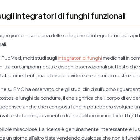
ugli integratori di funghi funzionali
ni giorno — sono una delle categorie di integratori in più rapid
ali.
 PubMed, molti studi sugli
integratori di funghi
medicinali in cont
 tra cui campioni ridotti e disegni osservazionali piuttosto che s
ultati promettenti, ma la base di evidenze è ancora in costruzion
one su PMC ha osservato che gli studi clinici sull'uomo riguardan
ostosi e lunghi da condurre, il che significa che il corpo di ev
a suggerisce anche che i composti fungini potrebbero svolgere 
ti è stato il miglioramento di un equilibrio immunitario Th1/Th2
illole miracolose. La ricerca è genuinamente interessante e l'uso
 da un giorno all'altro ti sta vendendo qualcosa che non è funghi