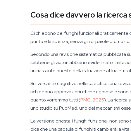
Cosa dice davvero la ricerca s
Ci chiedono dei funghi funzionali praticamente og
punto è la scienza, senza giri di parole promozion
Secondo una revisione sistematica pubblicata su
sebbene gli autori abbiano evidenziato limitazioni
un riassunto onesto della situazione attuale: ris
Sul versante cognitivo nello specifico, una revisi
richiedono approvazioni etiche rigorose e sono c
quanto vorremmo tutti (
PMC, 2025
). La ricerc
uno studio su PubMed, uno dei meccanismi osserva
La versione onesta: i funghi funzionali non sono p
dica che una capsula di funghi ti cambierà la vita