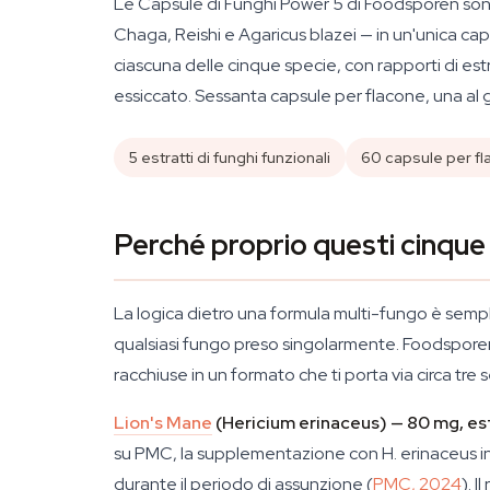
Le Capsule di Funghi Power 5 di Foodsporen sono 
Chaga, Reishi e Agaricus blazei — in un'unica ca
ciascuna delle cinque specie, con rapporti di estr
essiccato. Sessanta capsule per flacone, una al gi
5 estratti di funghi funzionali
60 capsule per f
Perché proprio questi cinque
La logica dietro una formula multi-fungo è sempl
qualsiasi fungo preso singolarmente. Foodsporen 
racchiuse in un formato che ti porta via circa tre
Lion's Mane
(Hericium erinaceus) — 80 mg, est
su PMC, la supplementazione con H. erinaceus in a
durante il periodo di assunzione (
PMC, 2024
). 