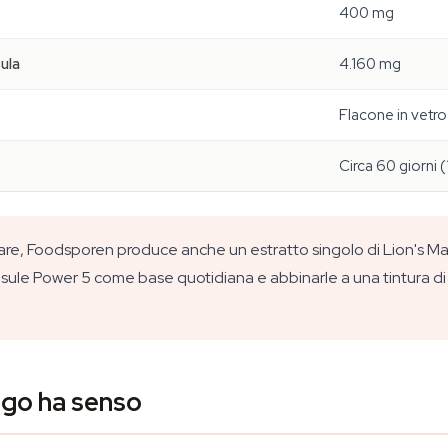
400 mg
ula
4.160 mg
Flacone in vetr
Circa 60 giorni (
olare, Foodsporen produce anche un estratto singolo di Lion's M
sule Power 5 come base quotidiana e abbinarle a una tintura di C
ngo ha senso