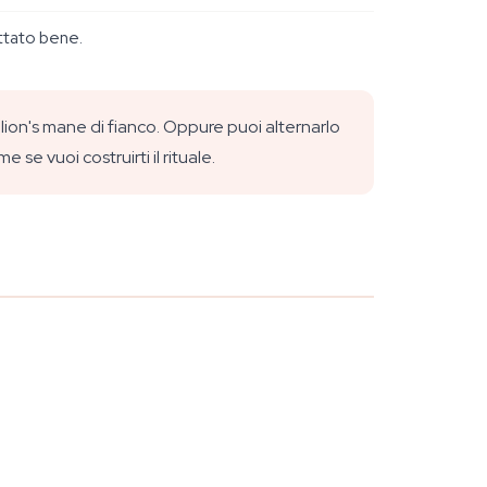
attato bene.
lion's mane di fianco. Oppure puoi alternarlo
e se vuoi costruirti il rituale.