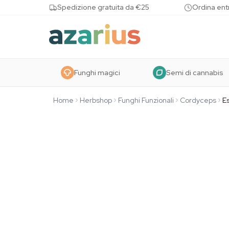
Skip to content
Spedizione gratuita da €25
Ordina entr
Funghi magici
Semi di cannabis
Home
Herbshop
Funghi Funzionali
Cordyceps
E