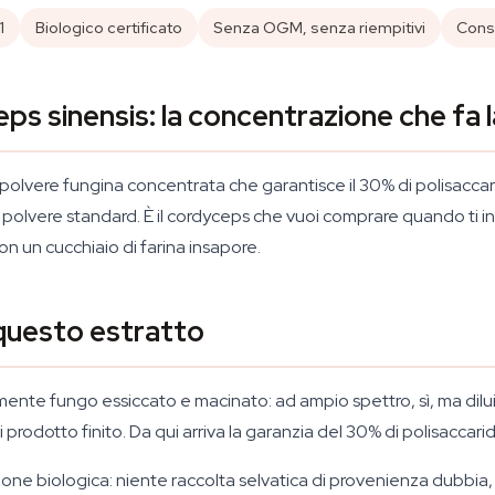
1
Biologico certificato
Senza OGM, senza riempitivi
Cons
ps sinensis: la concentrazione che fa 
lvere fungina concentrata che garantisce il 30% di polisaccaridi ri
di polvere standard. È il cordyceps che vuoi comprare quando ti i
con un cucchiaio di farina insapore.
 questo estratto
ente fungo essiccato e macinato: ad ampio spettro, sì, ma diluit
o di prodotto finito. Da qui arriva la garanzia del 30% di polisacc
cazione biologica: niente raccolta selvatica di provenienza dubbi