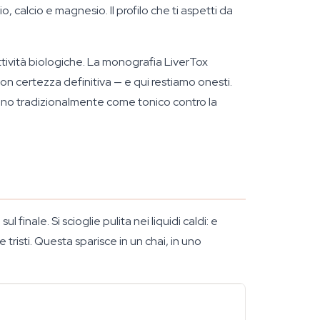
, calcio e magnesio. Il profilo che ti aspetti da
ttività biologiche. La monografia LiverTox
con certezza definitiva — e qui restiamo onesti.
sumono tradizionalmente come tonico contro la
inale. Si scioglie pulita nei liquidi caldi: e
risti. Questa sparisce in un chai, in uno