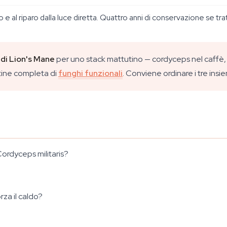
o e al riparo dalla luce diretta. Quattro anni di conservazione se tr
 di Lion's Mane
per uno stack mattutino — cordyceps nel caffè, 
utine completa di
funghi funzionali
. Conviene ordinare i tre insiem
Cordyceps militaris?
za il caldo?