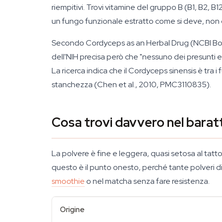
riempitivi. Trovi vitamine del gruppo B (B1, B2, B1
un fungo funzionale estratto come si deve, non d
Secondo
Cordyceps as an Herbal Drug
(NCBI Boo
dell'NIH precisa però che "nessuno dei presunti ef
La ricerca indica che il Cordyceps sinensis è tra 
stanchezza (Chen et al., 2010, PMC3110835).
Cosa trovi davvero nel barat
La polvere è fine e leggera, quasi setosa al tatto.
questo è il punto onesto, perché tante polveri di
smoothie
o nel matcha senza fare resistenza.
Origine