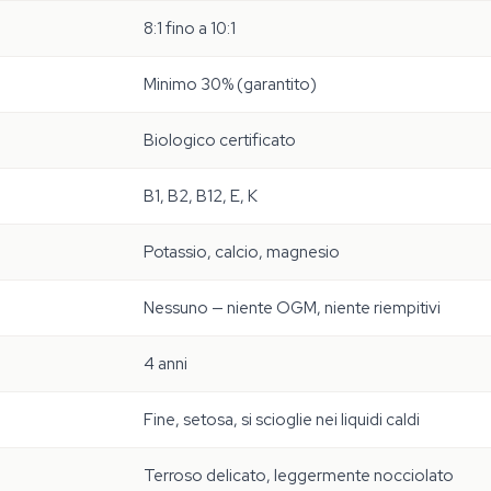
8:1 fino a 10:1
Minimo 30% (garantito)
Biologico certificato
B1, B2, B12, E, K
Potassio, calcio, magnesio
Nessuno — niente OGM, niente riempitivi
4 anni
Fine, setosa, si scioglie nei liquidi caldi
Terroso delicato, leggermente nocciolato