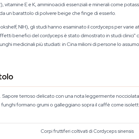
2), vitamine E e K, amminoacidi essenziali e minerali come potassio
a un barattolo di polvere beige che finge di esserlo.
kshelf, NIH), gli studi hanno esaminato il cordyceps per varie a
fetti benefici del cordyceps è stato dimostrato in studi clinici" 
i funghi medicinali più studiati: in Cina milioni di persone lo as
tolo
 Sapore terroso delicato con una nota leggermente nocciolata sul f
 funghi formano grumi o galleggiano sopra il caffè come isolette t
Corpi fruttiferi coltivati di Cordyceps sinensis