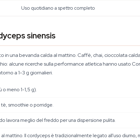
Uso quotidiano a spettro completo
dyceps sinensis
o in una bevanda calda al mattino. Caffè, chai, cioccolata cald
ecchio: alcune ricerche sulla performance atletica hanno usato 
ntorno a 1-3 g giornalieri.
ù o meno 1-1,5 g).
, tè, smoothie o porridge.
do lavora meglio del freddo per una dispersione pulita.
 al mattino. Il cordyceps è tradizionalmente legato all'uso diurno, 