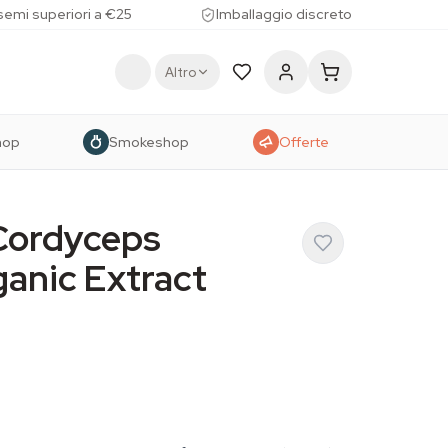
 semi superiori a €25
Imballaggio discreto
Altro
hop
Smokeshop
Offerte
Cordyceps
ganic Extract