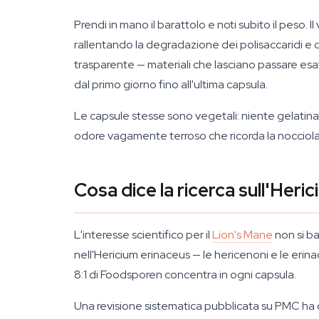
Prendi in mano il barattolo e noti subito il peso. Il
rallentando la degradazione dei polisaccaridi e 
trasparente — materiali che lasciano passare esa
dal primo giorno fino all'ultima capsula.
Le capsule stesse sono vegetali: niente gelatina, 
odore vagamente terroso che ricorda la nocciola 
Cosa dice la ricerca sull'Heri
L'interesse scientifico per il
Lion's Mane
non si ba
nell'
Hericium erinaceus
— le hericenoni e le erinac
8:1 di Foodsporen concentra in ogni capsula.
Una revisione sistematica pubblicata su PMC ha os