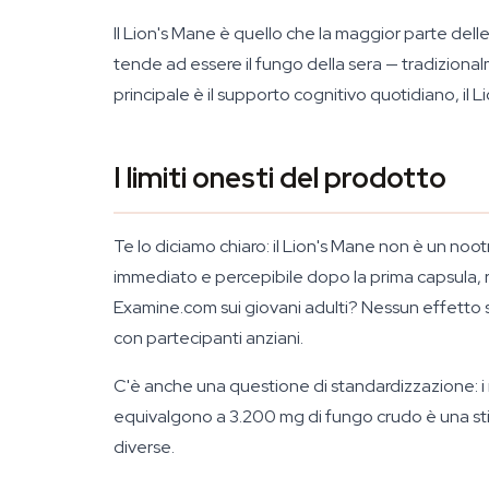
Il Lion's Mane è quello che la maggior parte dell
tende ad essere il fungo della sera — tradizionalm
principale è il supporto cognitivo quotidiano, il L
I limiti onesti del prodotto
Te lo diciamo chiaro: il Lion's Mane non è un noo
immediato e percepibile dopo la prima capsula, rest
Examine.com sui giovani adulti? Nessun effetto si
con partecipanti anziani.
C'è anche una questione di standardizzazione: i 
equivalgono a 3.200 mg di fungo crudo è una stim
diverse.