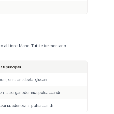
nto al Lion's Mane. Tutti e tre meritano
i principali
oni, erinacine, beta-glucani
eni, acidi ganodermici, polisaccaridi
epina, adenosina, polisaccaridi