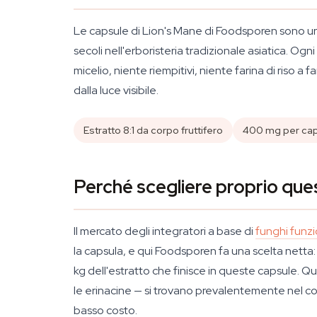
Le capsule di Lion's Mane di Foodsporen sono u
secoli nell'erboristeria tradizionale asiatica. O
micelio, niente riempitivi, niente farina di riso 
dalla luce visibile.
Estratto 8:1 da corpo fruttifero
400 mg per cap
Perché scegliere proprio que
Il mercato degli integratori a base di
funghi funzi
la capsula, e qui Foodsporen fa una scelta netta: e
kg dell'estratto che finisce in queste capsule. Qu
le erinacine — si trovano prevalentemente nel cor
basso costo.