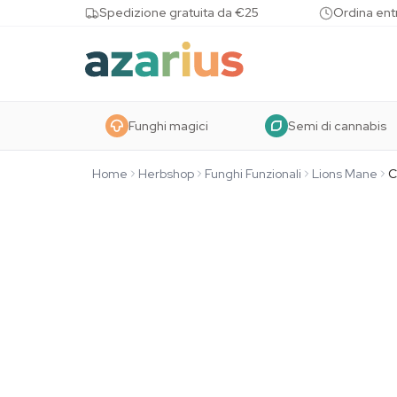
Skip to content
Spedizione gratuita da €25
Ordina entr
Funghi magici
Semi di cannabis
Home
Herbshop
Funghi Funzionali
Lions Mane
C