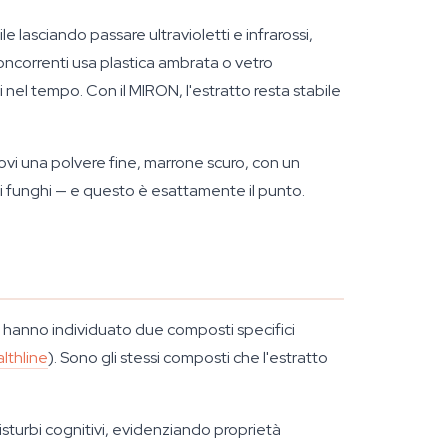
ile lasciando passare ultravioletti e infrarossi,
oncorrenti usa plastica ambrata o vetro
nel tempo. Con il MIRON, l'estratto resta stabile
rovi una polvere fine, marrone scuro, con un
i funghi — e questo è esattamente il punto.
di hanno individuato due composti specifici
lthline
). Sono gli stessi composti che l'estratto
sturbi cognitivi, evidenziando proprietà