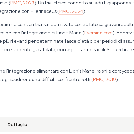
nici (
PMC, 2023
). Un trial clinico condotto su adulti giapponesi t
tegrazione con
H. erinaceus
(
PMC, 2024
).
xamine.com, un trial randomizzato controllato su giovani adulti n
rmine con l'integrazione di Lion's Mane (
Examine.com
). Apprez
e più rilevanti per determinate fasce d'età o per periodi di as
nni e la mente già affilata, non aspettarti miracoli. Se cerchi u
e l'integrazione alimentare con Lion's Mane, reishi e cordyceps 
li studi rendono difficili i confronti diretti (
PMC, 2019
).
Dettaglio