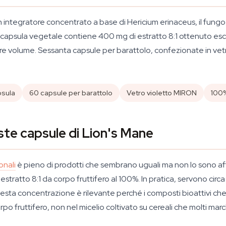
n integratore concentrato a base di
Hericium erinaceus
, il fung
gni capsula vegetale contiene 400 mg di estratto 8:1 ottenuto es
a fare volume. Sessanta capsule per barattolo, confezionate in vet
sula
60 capsule per barattolo
Vetro violetto MIRON
100
ste capsule di Lion's Mane
onali
è pieno di prodotti che sembrano uguali ma non lo sono affa
stratto 8:1 da corpo fruttifero al 100%. In pratica, servono circa
esta concentrazione è rilevante perché i composti bioattivi che i
po fruttifero, non nel micelio coltivato su cereali che molti mar