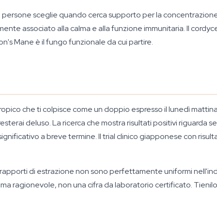
e persone sceglie quando cerca supporto per la concentrazione e 
ente associato alla calma e alla funzione immunitaria. Il cordycep
ion's Mane è il fungo funzionale da cui partire.
tropico che ti colpisce come un doppio espresso il lunedì mattin
erai deluso. La ricerca che mostra risultati positivi riguarda set
gnificativo a breve termine. Il trial clinico giapponese con risu
rapporti di estrazione non sono perfettamente uniformi nell'indu
a ragionevole, non una cifra da laboratorio certificato. Tieni