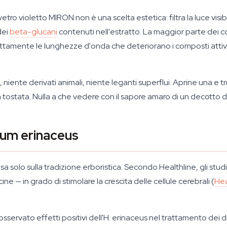
 vetro violetto MIRON non è una scelta estetica: filtra la luce visib
dei
beta-glucani
contenuti nell'estratto. La maggior parte dei c
ttamente le lunghezze d'onda che deteriorano i composti attivi 
niente derivati animali, niente leganti superflui. Aprine una e t
tostata. Nulla a che vedere con il sapore amaro di un decotto d
cium erinaceus
sa solo sulla tradizione erboristica. Secondo Healthline, gli stu
ine — in grado di stimolare la crescita delle cellule cerebrali (
Hea
servato effetti positivi dell'
H. erinaceus
nel trattamento dei di