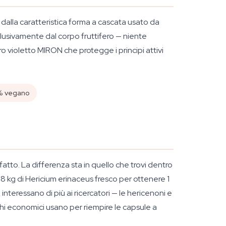
o dalla caratteristica forma a cascata usato da
clusivamente dal corpo fruttifero — niente
ro violetto MIRON che protegge i principi attivi
% vegano
tto. La differenza sta in quello che trovi dentro
 8 kg di
Hericium erinaceus
fresco per ottenere 1
nteressano di più ai ricercatori — le hericenoni e
chi economici usano per riempire le capsule a