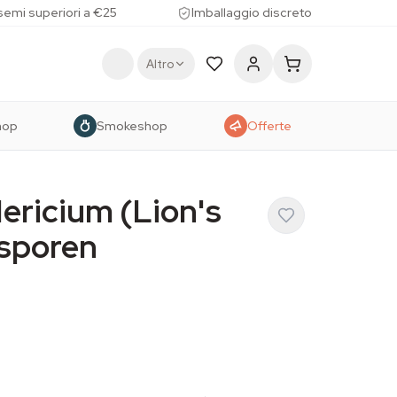
 semi superiori a €25
Imballaggio discreto
Altro
hop
Smokeshop
Offerte
ericium (Lion's
sporen