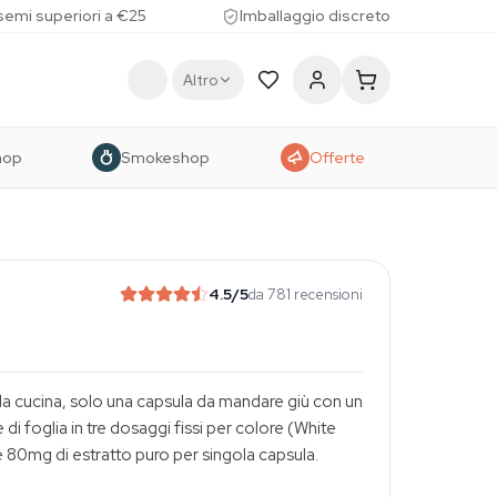
 semi superiori a €25
Imballaggio discreto
Altro
hop
Smokeshop
Offerte
4.5
/5
da 781 recensioni
o da cucina, solo una capsula da mandare giù con un
di foglia in tre dosaggi fissi per colore (White
80mg di estratto puro per singola capsula.