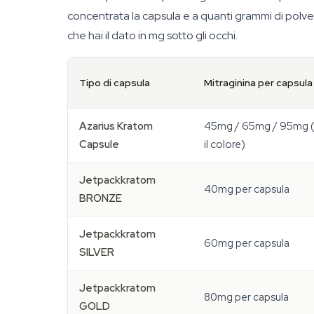
concentrata la capsula e a quanti grammi di polve
che hai il dato in mg sotto gli occhi.
Tipo di capsula
Mitraginina per capsula
Azarius Kratom
45mg / 65mg / 95mg (f
Capsule
il colore)
Jetpackkratom
40mg per capsula
BRONZE
Jetpackkratom
60mg per capsula
SILVER
Jetpackkratom
80mg per capsula
GOLD