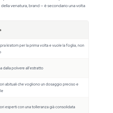
e della venatura, brand — è secondario una volta
a
ra kratom per la prima volta e vuole la foglia, non
o
a dalla polvere all'estratto
tori abituali che vogliono un dosaggio preciso e
ile
tori esperti con una tolleranza già consolidata