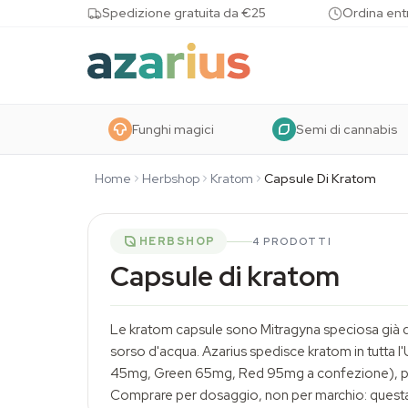
Skip to content
Spedizione gratuita da €25
Ordina entr
Funghi magici
Semi di cannabis
Home
Herbshop
Kratom
Capsule Di Kratom
HERBSHOP
4 PRODOTTI
Capsule di kratom
Le kratom capsule sono
Mitragyna speciosa
già 
sorso d'acqua. Azarius spedisce kratom in tutta l'
45mg, Green 65mg, Red 95mg a confezione), più 
Comprare per dosaggio, non per marchio: questa 