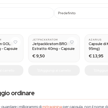
Predefinito
25 caps
M
JETPACKKRATOM
AZARIUS
om GOLD
Jetpackkratom BRONZE
Capsule di
 - Capsule
Estratto 40mg - Capsule
95mg)
€ 9,50
€ 13,95
l carrello
Aggiungi al carrello
Aggiung
gio ordinare
guardare i milligrammi di
mitraginina
per capsula, non il nome d