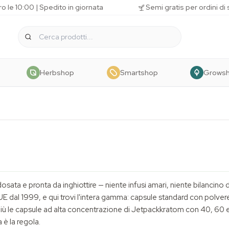
o le 10:00 | Spedito in giornata
Semi gratis per ordini di
Herbshop
Smartshop
Grows
dosata e pronta da inghiottire — niente infusi amari, niente bilancin
UE dal 1999, e qui trovi l'intera gamma: capsule standard con polvere 
le capsule ad alta concentrazione di Jetpackkratom con 40, 60 e 
è la regola.