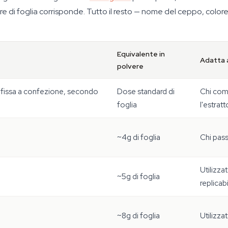
re di foglia corrisponde. Tutto il resto — nome del ceppo, color
Equivalente in
Adatta 
polvere
issa a confezione, secondo
Dose standard di
Chi comp
foglia
l'estratt
~4g di foglia
Chi pass
Utilizza
~5g di foglia
replicab
~8g di foglia
Utilizza