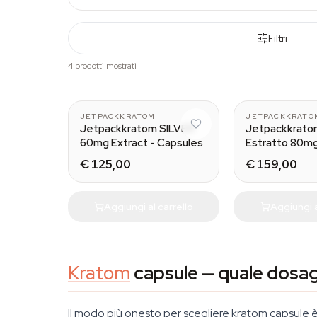
Filtri
4 prodotti mostrati
25 caps
JETPACKKRATOM
JETPACKKRATO
Jetpackkratom SILVER
Jetpackkrat
60mg Extract - Capsules
Estratto 80mg
€ 125,00
€ 159,00
Aggiungi al carrello
Aggiungi a
Kratom
capsule — quale dosag
Il modo più onesto per scegliere kratom capsule è 