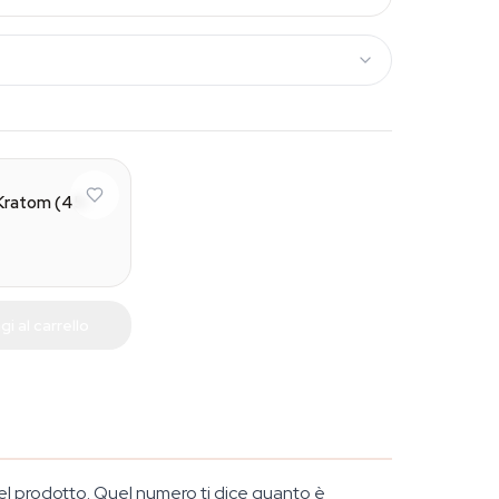
Green (65mg)
 Kratom (45-
i al carrello
el prodotto. Quel numero ti dice quanto è