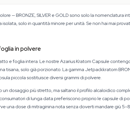
 al colore — BRONZE, SILVER e GOLD sono solo la nomenclatura 
 isolata, solo in quantità minore per unità. Se non hai mai prov
oglia in polvere
ratto e foglia intera. Le nostre Azarius Kratom Capsule conten
r una tisana, solo già porzionato. La gamma Jetpackkratom B
psula piccola sostituisce diversi grammi di polvere.
n dosaggio più stretto, ma saltano il profilo alcaloidico complet
nsumatori di lunga data preferiscono proprio le capsule di pol
serve una dose di mitraginina nota senza doverti mandare giù 5