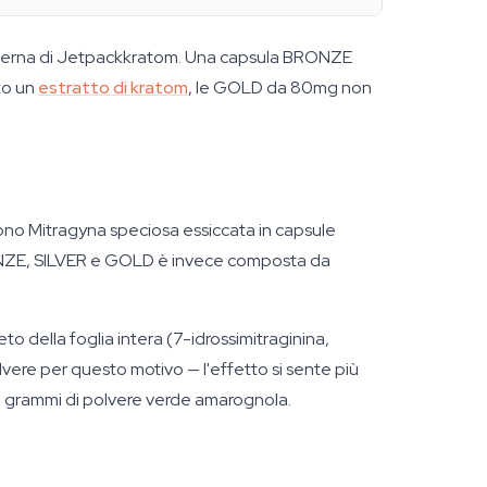
interna di Jetpackkratom. Una capsula BRONZE
ato un
estratto di kratom
, le GOLD da 80mg non
gono
Mitragyna speciosa
essiccata in capsule
RONZE, SILVER e GOLD è invece composta da
o della foglia intera (7-idrossimitraginina,
vere per questo motivo — l'effetto si sente più
–8 grammi di polvere verde amarognola.