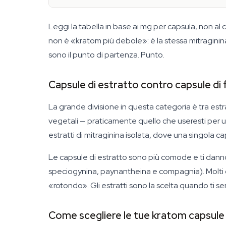
Leggi la tabella in base ai mg per capsula, non
non è «kratom più debole»: è la stessa mitraginina
sono il punto di partenza. Punto.
Capsule di estratto contro capsule di f
La grande divisione in questa categoria è tra est
vegetali — praticamente quello che useresti pe
estratti di mitraginina isolata, dove una singola ca
Le capsule di estratto sono più comode e ti danno u
speciogynina, paynantheina e compagnia). Molti co
«rotondo». Gli estratti sono la scelta quando ti 
Come scegliere le tue kratom capsule