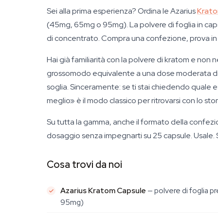
Sei alla prima esperienza? Ordina le Azarius
Krat
(45mg, 65mg o 95mg). La polvere di foglia in capsu
di concentrato. Compra una confezione, prova in du
Hai già familiarità con la polvere di kratom e n
grossomodo equivalente a una dose moderata di po
soglia. Sinceramente: se ti stai chiedendo quale
meglio» è il modo classico per ritrovarsi con lo st
Su tutta la gamma, anche il formato della confez
dosaggio senza impegnarti su 25 capsule. Usale. S
Cosa trovi da noi
Azarius Kratom Capsule
— polvere di foglia p
95mg)