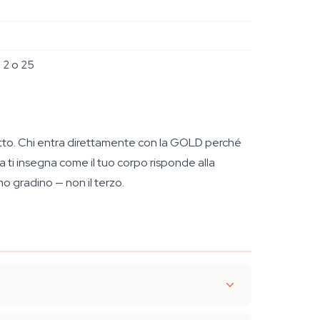
a 2 o 25
stratto. Chi entra direttamente con la GOLD perché
 ti insegna come il tuo corpo risponde alla
mo gradino — non il terzo.